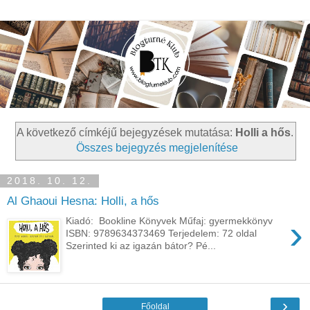
A következő címkéjű bejegyzések mutatása:
Holli a hős
.
Összes bejegyzés megjelenítése
2018. 10. 12.
Al Ghaoui Hesna: Holli, a hős
›
Kiadó: Bookline Könyvek Műfaj: gyermekkönyv
ISBN: 9789634373469 Terjedelem: 72 oldal
Szerinted ki az igazán bátor? Pé...
›
Főoldal