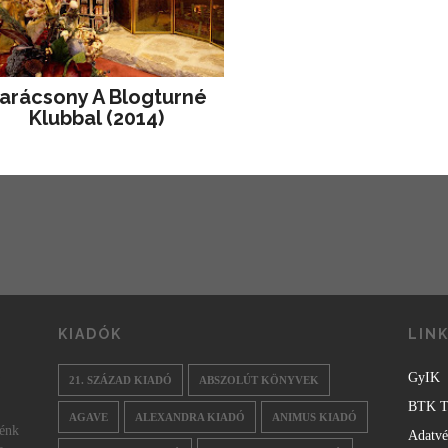
arácsony A Blogturné
Klubbal (2014)
KIADÓK
LIN
GyIK
21. SZÁZAD KIADÓ
ABSZOLÚT KÖNYVEK
BTK T
AGAVE
ALEXANDRA KIADÓ
ANIMUS KIADÓ
nénk
Adatv