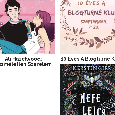
Ali Hazelwood:
10 Éves A Blogturné K
szméletlen Szerelem