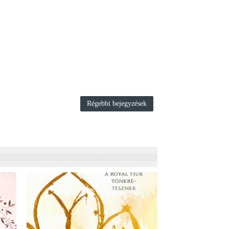
Régebbi bejegyzések