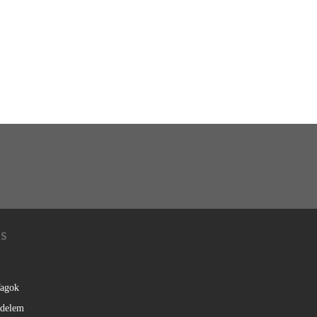
KS
agok
édelem