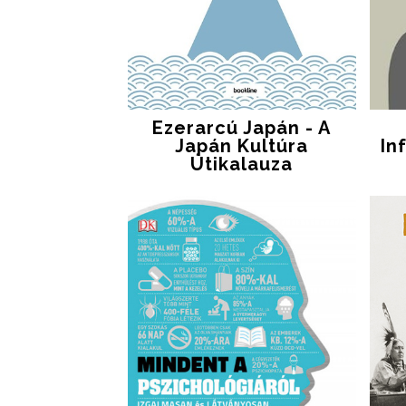
Ezerarcú Japán - A
Japán Kultúra
In
Útikalauza