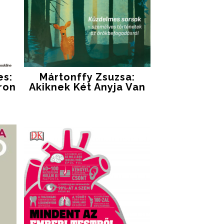
es:
Mártonffy Zsuzsa:
ron
Akiknek Két Anyja Van