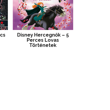
jcs
Disney ​Hercegnők – 5
Perces Lovas
Történetek