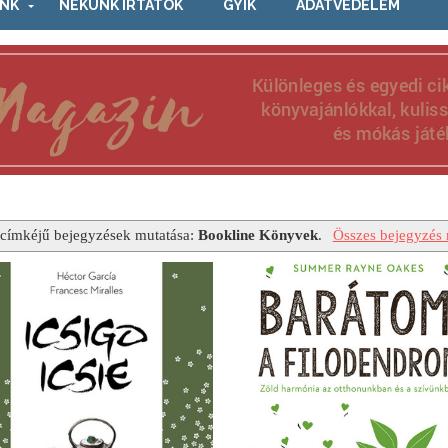
NK
NEKÜNK ÍRTÁTOK
GYIK
ADATVÉDELEM
címkéjű bejegyzések mutatása:
Bookline Könyvek
.
Összes bejegyzés 