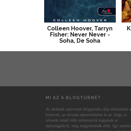
Colleen Hoover, Tarryn
K
Fisher: Never Never -
Soha, De Soha
MI AZ A BLOGTURNÉ?
Az általunk szervezett blogturnék célja elsősorban a
könyvek, az olvasás népszerűsítése és az, hogy az
olvasók minél több információt kapjanak az
újdonságokról, még megjelenésük előtt. Így szeret