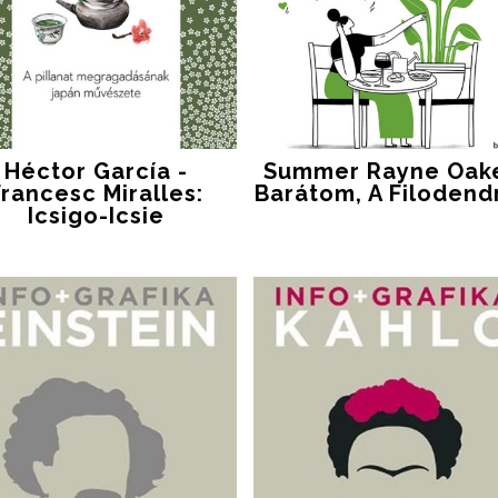
Héctor García -
Summer Rayne Oak
Francesc Miralles:
Barátom, A Filodend
Icsigo-Icsie