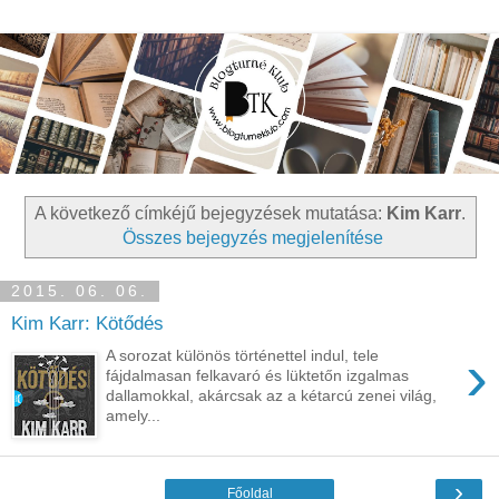
A következő címkéjű bejegyzések mutatása:
Kim Karr
.
Összes bejegyzés megjelenítése
2015. 06. 06.
Kim Karr: Kötődés
›
A sorozat különös történettel indul, tele
fájdalmasan felkavaró és lüktetőn izgalmas
dallamokkal, akárcsak az a kétarcú zenei világ,
amely...
›
Főoldal