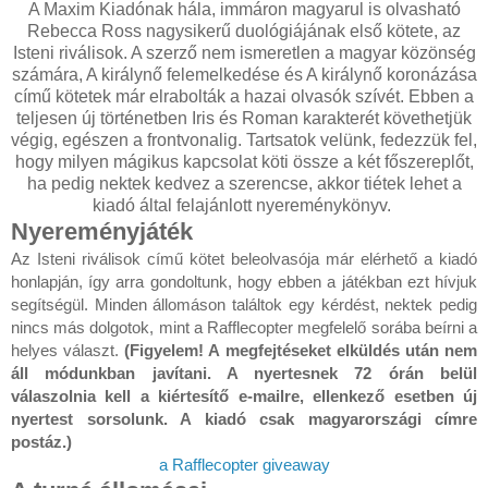
A Maxim Kiadónak hála, immáron magyarul is olvasható
Rebecca Ross nagysikerű duológiájának első kötete, az
Isteni riválisok. A szerző nem ismeretlen a magyar közönség
számára, A királynő felemelkedése és A királynő koronázása
című kötetek már elrabolták a hazai olvasók szívét. Ebben a
teljesen új történetben Iris és Roman karakterét követhetjük
végig, egészen a frontvonalig. Tartsatok velünk, fedezzük fel,
hogy milyen mágikus kapcsolat köti össze a két főszereplőt,
ha pedig nektek kedvez a szerencse, akkor tiétek lehet a
kiadó által felajánlott nyereménykönyv.
Nyereményjáték
Az Isteni riválisok című kötet beleolvasója már elérhető a kiadó
honlapján, így arra gondoltunk, hogy ebben a játékban ezt hívjuk
segítségül. Minden állomáson találtok egy kérdést, nektek pedig
nincs más dolgotok, mint a Rafflecopter megfelelő sorába beírni a
helyes választ.
(Figyelem! A megfejtéseket elküldés után nem
áll módunkban javítani. A nyertesnek 72 órán belül
válaszolnia kell a kiértesítő e-mailre, ellenkező esetben új
nyertest sorsolunk. A kiadó csak magyarországi címre
postáz.)
a Rafflecopter giveaway