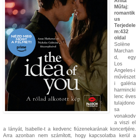
Anita
Műfaj:
romantik
us
Terjedele
m:
432
oldal
Solène ​
Marchan
d, egy
Los
Angeles-i
művészet
i galéria
harmincki
lenc éves
tulajdono
sa
vonakodv
a viszi el
a lányát, Isabelle-t a kedvenc fiúzenekarának koncertjére.
Arra azonban nem számított, hogy kapcsolatba kerül a