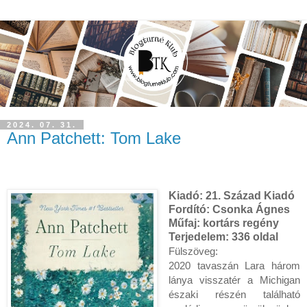
2024. 07. 31.
Ann Patchett: Tom Lake
Kiadó:
21. Század Kiadó
Fordító: Csonka Ágnes
Műfaj: kortárs regény
Terjedelem:
336 oldal
Fülszöveg:
2020 tavaszán Lara három
lánya visszatér a Michigan
északi részén található