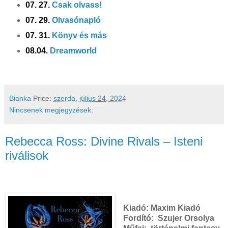
07. 27.
Csak olvass!
07. 29.
Olvasónapló
07. 31.
Könyv és más
08.04.
Dreamworld
Bianka
Price:
szerda, július 24, 2024
Nincsenek megjegyzések:
Rebecca Ross: Divine ​Rivals – Isteni
riválisok
Kiadó:
Maxim Kiadó
Fordító:
Szujer Orsolya