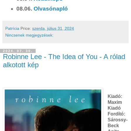
08.06.
Olvasónapló
Patrícia
Price:
szerda, július 31, 2024
Nincsenek megjegyzések:
2024. 07. 30.
Robinne Lee - The Idea of You - A rólad
alkotott kép
Kiadó:
Maxim
Kiadó
Fordító:
Sárossy-
Beck