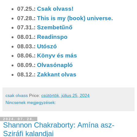
07.25.:
Csak olvass!
07.28.:
This is my (book) universe.
07.31.:
Szembetűnő
08.01.:
Readinspo
08.03.:
Utószó
08.06.:
Könyv és más
08.09.:
Olvasónapló
08.12.:
Zakkant olvas
csak olvass
Price:
csütörtök, július 25, 2024
Nincsenek megjegyzések:
2024. 07. 24.
Shannon Chakraborty: Amína asz-
Sziráfi kalandjai