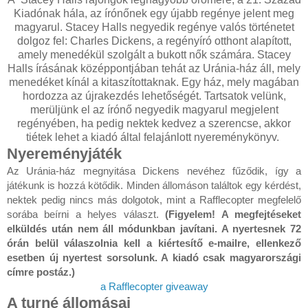
Kiadónak hála, az írónőnek egy újabb regénye jelent meg
magyarul. Stacey Halls negyedik regénye valós történetet
dolgoz fel: Charles Dickens, a regényíró otthont alapított,
amely menedékül szolgált a bukott nők számára. Stacey
Halls írásának középpontjában tehát az Uránia-ház áll, mely
menedéket kínál a kitaszítottaknak. Egy ház, mely magában
hordozza az újrakezdés lehetőségét. Tartsatok velünk,
merüljünk el az írónő negyedik magyarul megjelent
regényében, ha pedig nektek kedvez a szerencse, akkor
tiétek lehet a kiadó által felajánlott nyereménykönyv.
Nyereményjáték
Az Uránia-ház megnyitása Dickens nevéhez fűződik, így a
játékunk is hozzá kötődik. Minden állomáson találtok egy kérdést,
nektek pedig nincs más dolgotok, mint a Rafflecopter megfelelő
sorába beírni a helyes választ.
(Figyelem! A megfejtéseket
elküldés után nem áll módunkban javítani. A nyertesnek 72
órán belül válaszolnia kell a kiértesítő e-mailre, ellenkező
esetben új nyertest sorsolunk. A kiadó csak magyarországi
címre postáz.)
a Rafflecopter giveaway
A turné állomásai