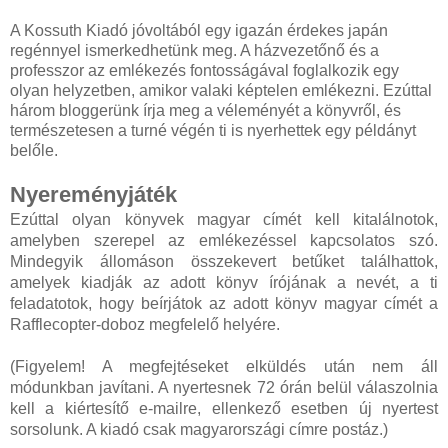
A Kossuth Kiadó jóvoltából egy igazán érdekes japán
regénnyel ismerkedhetünk meg. A házvezetőnő és a
professzor az emlékezés fontosságával foglalkozik egy
olyan helyzetben, amikor valaki képtelen emlékezni. Ezúttal
három bloggerünk írja meg a véleményét a könyvről, és
természetesen a turné végén ti is nyerhettek egy példányt
belőle.
Nyereményjáték
Ezúttal olyan könyvek magyar címét kell kitalálnotok,
amelyben szerepel az emlékezéssel kapcsolatos szó.
Mindegyik állomáson összekevert betűket találhattok,
amelyek kiadják az adott könyv írójának a nevét, a ti
feladatotok, hogy beírjátok az adott könyv magyar címét a
Rafflecopter-doboz megfelelő helyére.
(Figyelem! A megfejtéseket elküldés után nem áll
módunkban javítani. A nyertesnek 72 órán belül válaszolnia
kell a kiértesítő e-mailre, ellenkező esetben új nyertest
sorsolunk. A kiadó csak magyarországi címre postáz.)