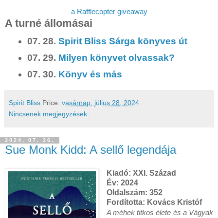
a Rafflecopter giveaway
A turné állomásai
07. 28.
Spirit Bliss Sárga könyves út
07. 29.
Milyen könyvet olvassak?
07. 30.
Könyv és más
Spirit Bliss
Price:
vasárnap, július 28, 2024
Nincsenek megjegyzések:
2024. 07. 26.
Sue Monk Kidd: A sellő legendája
Kiadó: XXI. Század
Év: 2024
Oldalszám: 352
Fordította: Kovács Kristóf
A méhek titkos élete és a Vágyak