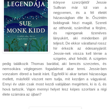
könyve szerzőjétől
Jessie
Sullivan már túl van a
negyvenen, és a fél életét
házasságban élte le. Őszintén
boldognak hiszi magát. Szereti
az otthonát, számíthat a férjére,
és rajonganak tizenéves
lányukért, aki mindenben jól
teljesít. De ekkor váratlanul rossz
hír érkezik az édesanyjáról:
Jessie-nek vissza kell térnie a
szigetre, ahol felnőtt. A szigeten
pedig találkozik Thomas baráttal, aki bencés szerzetes, és
nemsokára véglegesen fogadalmat akar tenni. Jessie-ben
vonzalom ébred a barát iránt. Egyfelől ki akar tartani házassága
mellett, másfelől viszont nem tudja, mit kezdjen a vágyaival.
Ennyi év után csak most kezdi valójában megérteni, ki is ő, és
hová tartozik. Vajon mennyi helyet lesz képes szorítani a régi
élete számára az újban?