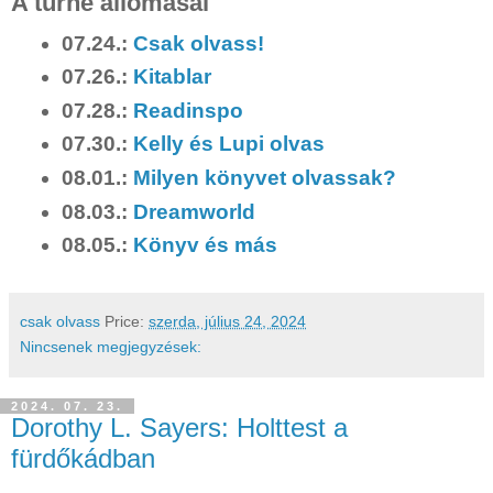
A turné állomásai
07.24.:
Csak olvass!
07.26.:
Kitablar
07.28.:
Readinspo
07.30.:
Kelly és Lupi olvas
08.01.:
Milyen könyvet olvassak?
08.03.:
Dreamworld
08.05.:
Könyv és más
csak olvass
Price:
szerda, július 24, 2024
Nincsenek megjegyzések:
2024. 07. 23.
Dorothy L. Sayers: Holttest a
fürdőkádban