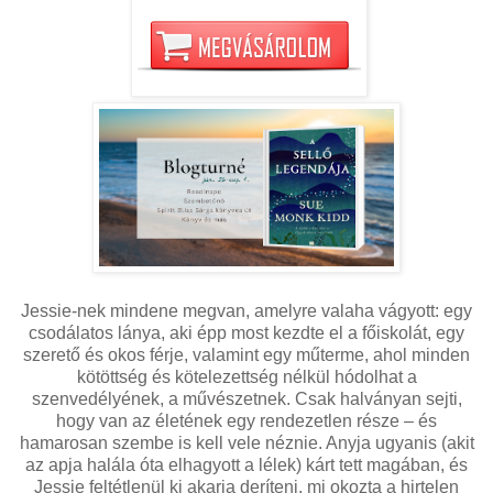
Jessie-nek mindene megvan, amelyre valaha vágyott: egy
csodálatos lánya, aki épp most kezdte el a főiskolát, egy
szerető és okos férje, valamint egy műterme, ahol minden
kötöttség és kötelezettség nélkül hódolhat a
szenvedélyének, a művészetnek. Csak halványan sejti,
hogy van az életének egy rendezetlen része – és
hamarosan szembe is kell vele néznie. Anyja ugyanis (akit
az apja halála óta elhagyott a lélek) kárt tett magában, és
Jessie feltétlenül ki akarja deríteni, mi okozta a hirtelen