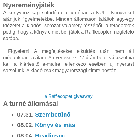
Nyereményjáték
A könyvhöz kapcsolódóan a turnéban a KULT Könyveket
ajánljuk figyelmetekbe. Minden állomáson találtok egy-egy
idézetet a kiadósi sorozat valamely részéből, a feladatotok
pedig, hogy a könyv címét beírjátok a Rafflecopter megfelelő
sorába.
Figyelem! A megfejtéseket elküldés után nem áll
módunkban javítani. A nyertesnek 72 órán belül válaszolnia
kell a kiértesítő e-mailre, ellenkező esetben új nyertest
sorsolunk. A kiadó csak magyarországi címre postáz.
a Rafflecopter giveaway
A turné állomásai
07.31.
Szembetűnő
08.02.
Könyv és más
08.04.
Readinspo