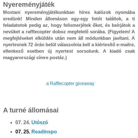
Nyereményjáték
Mostani nyereményjátékunkban híres kalózok nyomába
eredünk! Minden állomáson egy-egy fotót találtok, a ti
feladatotok pedig az, hogy felismerjétek őket, és beírjátok a
nevüket a rafflecopter doboz megfelelő sorába. (Figyelem! A
megfejtéseket elküldés után nem áll módunkban javítani. A
nyertesnek 72 órán belül válaszolnia kell a kiértesítő e-mailre,
ellenkező esetben új nyertest sorsolunk. A kiadó csak
magyarországi címre postáz.)
a Rafflecopter giveaway
A turné állomásai
07. 24.
Utószó
07. 25.
Readinspo