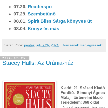
07.26.
Readinspo
07.29.
Szembetűnő
08.01.
Spirit Bliss Sárga könyves út
08.04.
Könyv és más
Sarah
Price:
péntek, július 26, 2024
Nincsenek megjegyzések:
2024. 07. 25.
Stacey Halls: Az ​Uránia-ház
Kiadó:
21. Század Kiadó
Fordító:
Simonyi Ágnes
Műfaj: történelmi fikció
Terjedelem:
368 oldal
A ​szabadságnak ára van.