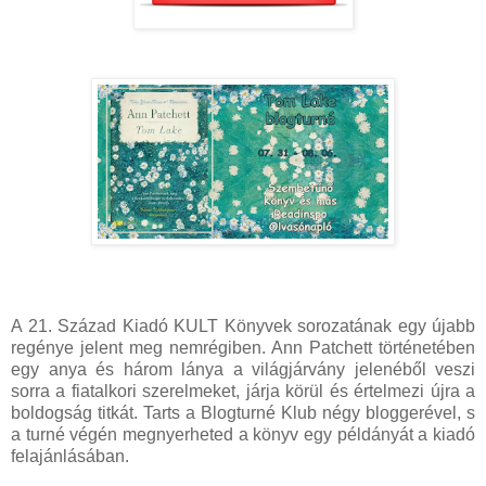
A 21. Század Kiadó KULT Könyvek sorozatának egy újabb
regénye jelent meg nemrégiben. Ann Patchett történetében
egy anya és három lánya a világjárvány jelenéből veszi
sorra a fiatalkori szerelmeket, járja körül és értelmezi újra a
boldogság titkát. Tarts a Blogturné Klub négy bloggerével, s
a turné végén megnyerheted a könyv egy példányát a kiadó
felajánlásában.