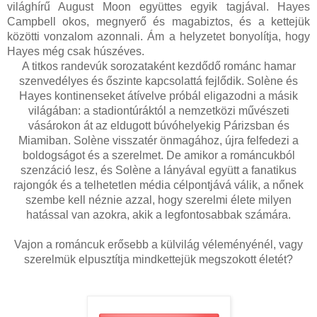
világhírű August Moon együttes egyik tagjával. Hayes
Campbell okos, megnyerő és magabiztos, és a kettejük
közötti vonzalom azonnali. Ám a helyzetet bonyolítja, hogy
Hayes még csak húszéves.
A titkos randevúk sorozataként kezdődő románc hamar
szenvedélyes és őszinte kapcsolattá fejlődik. Solène és
Hayes kontinenseket átívelve próbál eligazodni a másik
világában: a stadiontúráktól a nemzetközi művészeti
vásárokon át az eldugott búvóhelyekig Párizsban és
Miamiban. Solène visszatér önmagához, újra felfedezi a
boldogságot és a szerelmet. De amikor a románcukból
szenzáció lesz, és Solène a lányával együtt a fanatikus
rajongók és a telhetetlen média célpontjává válik, a nőnek
szembe kell néznie azzal, hogy szerelmi élete milyen
hatással van azokra, akik a legfontosabbak számára.
Vajon a románcuk erősebb a külvilág véleményénél, vagy
szerelmük elpusztítja mindkettejük megszokott életét?