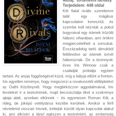
Műfaj: történelmi fantasy
Terjedelem:
448 oldal
Két fiatal rivális szerelemre
talál egy mágikus
kapcsolaton keresztül, és
szembe kell nézniük a pokol
bugyraival egy istenek közötti
háború viharában, ami örökre
megpecsételheti a sorsukat.
Évszázadokig tartó álmukból
felébredve az istenek ismét
háborúznak. De a tizennyolc
éves Iris Winnow csak a
családját próbálja egyben
tartani. Az anyja függőségével küzd, míg a bátyja eltűnt a fronton.
Iris egyetlen reménye, hogy megszerzi a rovatvezetői előléptetést
az Oathi Közlönynél. Hogy megbirkózzon aggodalmaival, Iris
leveleket ír a testvérének, majd becsúsztatja őket a szekrénye
ajtaja alatt, azonban eltűnnek – és egyenesen Roman Kitt, a
rideg, de jóképű vetélytársa kezébe kerülnek. Amikor a férfi
névtelenül visszaír Irisnek, kettejük között olyan kapcsolat alakul
ki, ami elkíséri a lányt egészen a testvéréért, az emberiség