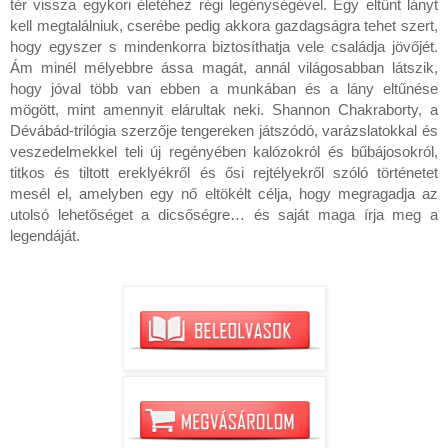
tér vissza egykori életéhez régi legénységével. Egy eltűnt lányt
kell megtalálniuk, cserébe pedig akkora gazdagságra tehet szert,
hogy egyszer s mindenkorra biztosíthatja vele családja jövőjét.
Ám minél mélyebbre ássa magát, annál világosabban látszik,
hogy jóval több van ebben a munkában és a lány eltűnése
mögött, mint amennyit elárultak neki. Shannon Chakraborty, a
Dévábád-trilógia szerzője tengereken játszódó, varázslatokkal és
veszedelmekkel teli új regényében kalózokról és bűbájosokról,
titkos és tiltott ereklyékről és ősi rejtélyekről szóló történetet
mesél el, amelyben egy nő eltökélt célja, hogy megragadja az
utolsó lehetőséget a dicsőségre… és saját maga írja meg a
legendáját.