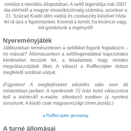
romlást a mentális állapotában. A sellő legendája már 2007
óta elérhető a magyar olvasóközönség számára, azonban a
21. Század Kiadó idén vadiúj és csodaszép külsővel hívta
fel rá újra a figyelmünket. Kövesd a turnét, ha kíváncsi vagy,
mit gondolunk a regényről!
Nyereményjáték
Játékunkban természetesen a sellőkkel fogunk foglalkozni –
mi mással? Állomásainkon a sellőlegendákkal kapcsolatos
kérdéseket teszünk fel, a feladatotok, hogy röviden
megválaszoljátok őket. A választ a Rafflecopter doboz
megfelelő sorában várjuk.
(Figyelem! A megfejtéseket elküldés után nem áll
módunkban javítani. A nyertesnek 72 órán belül válaszolnia
kell a kiértesítő e-mailre, ellenkező esetben új nyertest
sorsolunk. A kiadó csak magyarországi címre postáz.)
a Rafflecopter giveaway
A turné állomásai