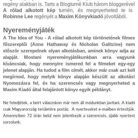
regény alakban is. Tarts a Blogturné Klub három bloggerével
A rólad alkotott kép
turnén, és megnyerheted te is
Robinne Lee
regényét a
Maxim Könyvkiadó
jóvoltából.
Nyereményjáték
A The Idea of You - A rólad alkotott kép történetének filmes 
főszereplői (Anne Hathaway és Nicholas Galitzine) nem 
először szerepelnek olyan alkotásban, aminek könyv adja az 
alapját. Mostani nyereményjátékunkban arra vagyunk 
kíváncsiak, hogy mennyire ismered fel a filmeket egy-egy 
jelenet alapján. Ha tudod a film címét, akkor már csak azt kell 
megírnod, hogy melyik könyv alapján készült az alkotás! 
Nyomozásra fel, és ha szerencsés vagy megnyerheted a 
Maxim Kiadó által felajánlott könyv egyik példányt.  
Ne feledjétek, a beírt válaszokon már nem áll módunkban javítani. A kiadó 
csak Magyarország területére postáz.  A nyerteseket e-mailben értesítjük. 
Amennyiben 72 órán belül nem jelentkezik a szerencsés, újabb nyertest 
sorsolunk.