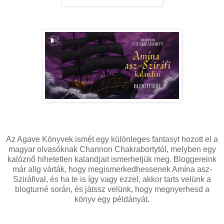
Az Agave Könyvek ismét egy különleges fantasyt hozott el a
magyar olvasóknak Channon Chakrabortytól, melyben egy
kalóznő hihetetlen kalandjait ismerhetjük meg. Bloggereink
már alig várták, hogy megismerkedhessenek Amína asz-
Sziráfival, és ha te is így vagy ezzel, akkor tarts velünk a
blogturné során, és játssz velünk, hogy megnyerhesd a
könyv egy példányát.