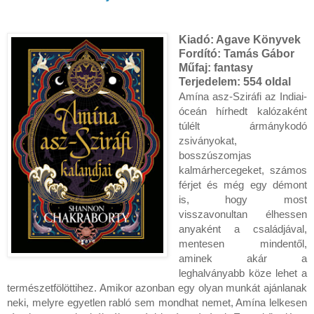
Kiadó: Agave Könyvek
Fordító: Tamás Gábor
Műfaj: fantasy
Terjedelem:
554 oldal
Amína ​asz-Sziráfi az Indiai-
óceán hírhedt kalózaként
túlélt ármánykodó
zsiványokat,
bosszúszomjas
kalmárhercegeket, számos
férjet és még egy démont
is, hogy most
visszavonultan élhessen
anyaként a családjával,
mentesen mindentől,
aminek akár a
leghalványabb köze lehet a
természetfölöttihez. Amikor azonban egy olyan munkát ajánlanak
neki, melyre egyetlen rabló sem mondhat nemet, Amína lelkesen