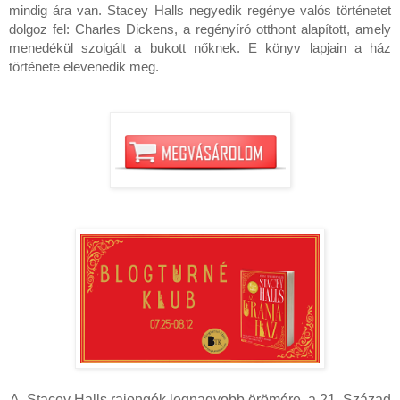
mindig ára van. Stacey Halls negyedik regénye valós történetet
dolgoz fel: Charles Dickens, a regényíró otthont alapított, amely
menedékül szolgált a bukott nőknek. E könyv lapjain a ház
története elevenedik meg.
A Stacey Halls rajongók legnagyobb örömére, a 21. Század