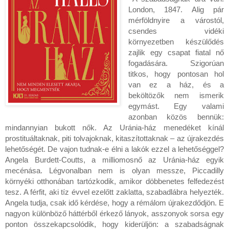
London, 1847. Alig pár
mérföldnyire a várostól,
csendes vidéki
környezetben készülődés
zajlik egy csapat fiatal nő
fogadására. Szigorúan
titkos, hogy pontosan hol
van ez a ház, és a
beköltözők nem ismerik
egymást. Egy valami
azonban közös bennük:
mindannyian bukott nők. Az Uránia-ház menedéket kínál
prostituáltaknak, piti tolvajoknak, kitaszítottaknak – az újrakezdés
lehetőségét. De vajon tudnak-e élni a lakók ezzel a lehetőséggel?
Angela Burdett-Coutts, a milliomosnő az Uránia-ház egyik
mecénása. Légvonalban nem is olyan messze, Piccadilly
környéki otthonában tartózkodik, amikor döbbenetes felfedezést
tesz. A férfit, aki tíz évvel ezelőtt zaklatta, szabadlábra helyezték.
Angela tudja, csak idő kérdése, hogy a rémálom újrakezdődjön. E
nagyon különböző háttérből érkező lányok, asszonyok sorsa egy
ponton összekapcsolódik, hogy kiderüljön: a szabadságnak