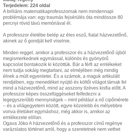
Terjedelem:
224 oldal
A briliáns matematikaprofesszornak nem mindennapi
problémája van: egy traumás fejsérülés óta mindössze 80
percnyi rövid távú memóriával él.
A professzor életébe belép az éles eszű, fiatal házvezetőnő,
akinek az ő gondját kell viselnie.
Minden reggel, amikor a professzor és a házvezetőnő újból
megismerkednek egymással, különös és gyönyörű
kapcsolat bontakozik ki közöttük. Bár a férfi az emlékeket
nem tudja sokáig megtartani, az elméjében még mindig
élnek a múlt egyenletei. És a számok, a maguk artikulált
rendjében, egy menedéket nyújtó és költői világot tárnak fel
mind a házvezetőnő, mind az asszony tízéves kisfia előtt. A
professzor képes összefüggéseket felfedezni a
legegyszerűbb mennyiségek – mint például a nő cipőmérete
– és a világegyetem között, egyre közelebb és mélyebbre
vonva életüket egymáshoz, még akkor is, amikor az
emlékezete elillan.
Ogava Jóko A házvezetőnő és a professzor című regénye
varázslatos történet arról, hogy a szeretetnek nem vethet