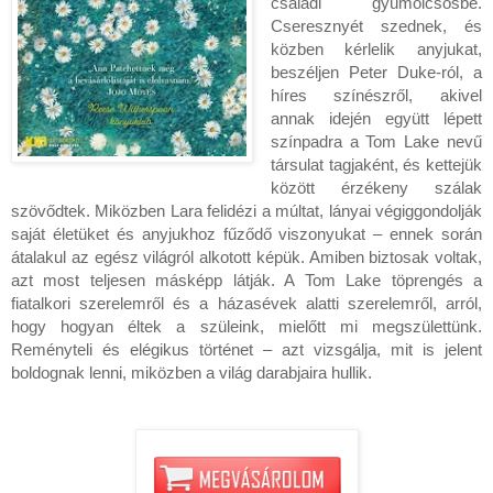
családi gyümölcsösbe.
Cseresznyét szednek, és
közben kérlelik anyjukat,
beszéljen Peter Duke-ról, a
híres színészről, akivel
annak idején együtt lépett
színpadra a Tom Lake nevű
társulat tagjaként, és kettejük
között érzékeny szálak
szövődtek. Miközben Lara felidézi a múltat, lányai végiggondolják
saját életüket és anyjukhoz fűződő viszonyukat – ennek során
átalakul az egész világról alkotott képük. Amiben biztosak voltak,
azt most teljesen másképp látják. A Tom Lake töprengés a
fiatalkori szerelemről és a házasévek alatti szerelemről, arról,
hogy hogyan éltek a szüleink, mielőtt mi megszülettünk.
Reményteli és elégikus történet – azt vizsgálja, mit is jelent
boldognak lenni, miközben a világ darabjaira hullik.