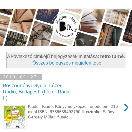
A következő címkéjű bejegyzések mutatása:
retro turné
.
Összes bejegyzés megjelenítése
2019. 09. 27.
Böszörményi Gyula: Lúzer ​
Rádió, Budapest! (Lúzer Rádió
I.)
›
Kiadó: Kiadó: Könyvmolyképző Terjedelem: 216
oldal ISBN: 9789639492790 Illusztrálta: Szőnyi
Gergely Műfaj: ifjúság...