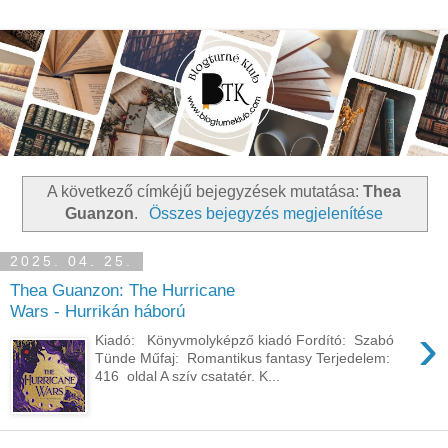
A következő címkéjű bejegyzések mutatása:
Thea
Guanzon
.
Összes bejegyzés megjelenítése
2025. 04. 25.
Thea Guanzon: The Hurricane
Wars - Hurrikán háború
›
Kiadó: Könyvmolyképző kiadó Fordító: Szabó
Tünde Műfaj: Romantikus fantasy Terjedelem:
416 oldal A szív csatatér. K...