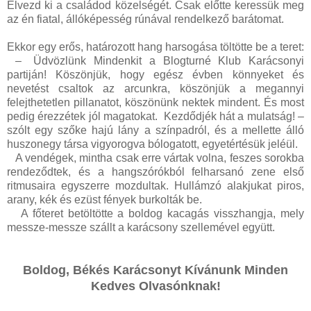
Élvezd ki a családod közelségét. Csak előtte keressük meg
az én fiatal, állóképesség rúnával rendelkező barátomat.
Ekkor egy erős, határozott hang harsogása töltötte be a teret:
–
Üdvözlünk Mindenkit a Blogturné Klub Karácsonyi
partiján! Köszönjük, hogy egész évben könnyeket és
nevetést csaltok az arcunkra, köszönjük a megannyi
felejthetetlen pillanatot, köszönünk nektek mindent. És most
pedig érezzétek jól magatokat.
Kezdődjék hát a mulatság! –
szólt egy szőke hajú lány a színpadról, és a mellette álló
huszonegy társa vigyorogva bólogatott, egyetértésük jeléül.
A vendégek, mintha csak erre vártak volna, feszes sorokba
rendeződtek, és a hangszórókból felharsanó zene első
ritmusaira egyszerre mozdultak. Hullámzó alakjukat piros,
arany, kék és ezüst fények burkolták be.
A főteret betöltötte a boldog kacagás visszhangja, mely
messze-messze szállt a karácsony szellemével együtt.
Boldog, Békés Karácsonyt Kívánunk Minden
Kedves Olvasónknak!