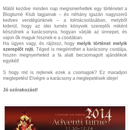
Mától kezdve minden nap megismerhettek egy történetet a
Blogturné Klub tagjainak – és néhány igazán nagyszerű
kedves vendégünknek – a tolmácsolásában, melyből
kiderül, hogy az idei turnés könyvek szereplői miként
készülnek a karácsonyra, hogyan várják az ünnepet, és
vajon ők maguk hisznek-e a csodában.
Ha ügyes vagy, és rájössz, hogy
melyik történet melyik
szereplőt rejti
, Téged is megérinthet a karácsony csodája,
hiszen megnyerheted a fa alatt becsomagolt ajándékok
egyikét!
S hogy mit is rejtenek ezek a csomagok? Ez maradjon
meglepetés! Elvégre a karácsony a meglepetések ideje!
Jó szórakozást!