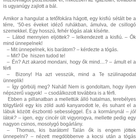
is ugyanúgy zajlott a bál.
Amikor a hangulat a tetőfokára hágott, egy kisfiú sétált be a
térre, ‘50-es éveket idéző ruhákban, ámulva, de csillogó
szemekkel. Egy hosszú, fehér tógás alak kísérte.
–
Látod mennyien eljöttek? – lelkendezett a kisfiú. – Ők
mind ünnepelnek!
–
Mit ünnepelnek, kis barátom? – kérdezte a tógás.
–
Mit? De hiszen tudod te!
–
Én? Azt akarod mondani, hogy ők mind…? – ámult el a
férfi
–
Bizony! Ha azt vesszük, mind a Te szülinapodat
ünneplik!
–
Így görbülj meg? Nahát! Nem is gondoltam, hogy ilyen
népszerű vagyok! – csodálkozott továbbra is a férfi.
Ebben a pillanatban a mellettük álló hatalmas, terebélyes
tölgyfáról egy kis zöld autó kanyarodott le, és suhant el a
lábuk között észbontó sebességgel. És a kormánynál –
jól
látok?
– igen, egy cincér ült vigyorogva, mellette pedig egy
nagyon csinos, mosolygó bogárlány.
–
Thomas, kis barátom! Talán ők is engem jöttek
ünnepelni? – nézett megdöbbenve a kocsi után a tógás