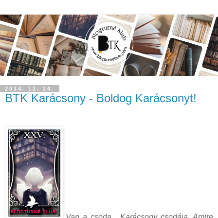
2014. 12. 24.
BTK Karácsony - Boldog Karácsonyt!
„Van a csoda... Karácsony csodája. Amire