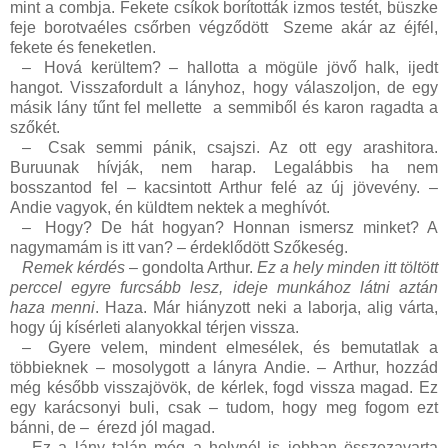
mint a combja. Fekete csíkok borították izmos testét, büszke
feje borotvaéles csőrben végződött Szeme akár az éjfél,
fekete és feneketlen.
–
Hová kerültem? – hallotta a mögüle jövő halk, ijedt
hangot. Visszafordult a lányhoz, hogy válaszoljon, de egy
másik lány tűnt fel mellette a semmiből és karon ragadta a
szőkét.
–
Csak semmi pánik, csajszi. Az ott egy arashitora.
Buruunak hívják, nem harap. Legalábbis ha nem
bosszantod fel – kacsintott Arthur felé az új jövevény. –
Andie vagyok, én küldtem nektek a meghívót.
–
Hogy? De hát hogyan? Honnan ismersz minket? A
nagymamám is itt van? – érdeklődött Szőkeség.
Remek kérdés
– gondolta Arthur.
Ez a hely minden itt töltött
perccel egyre furcsább lesz, ideje munkához látni aztán
haza menni
. Haza. Már hiányzott neki a laborja, alig várta,
hogy új kísérleti alanyokkal térjen vissza.
–
Gyere velem, mindent elmesélek, és bemutatlak a
többieknek – mosolygott a lányra Andie. – Arthur, hozzád
még később visszajövök, de kérlek, fogd vissza magad. Ez
egy karácsonyi buli, csak – tudom, hogy meg fogom ezt
bánni, de – érezd jól magad.
Ez a lány talán még a helynél is jobban összezavarta