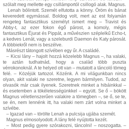
szólalt meg mellette egy csillámportól csillogó alak. Magnus.
Lenah bólintott. Szemét elfutotta a könny. Öröm és bánat
keveredett egymással. Boldog volt, mert az est folyamán
rengeteg fantasztikus személyt ismert meg – Travist és
Abby-t, az ezer fokon égő párost, a komoly, mégis
fantasztikus Éjurat és Pippát, a művészien széplelkű Echo-t,
a kedves Lenát, vagy a szeleburdi Daemon és Katy párosát.
A többiekről nem is beszélve.
Másrészt tátongott szívében egy űr. A családé.
–
Kicsi lány – hajolt hozzá közelebb Magnus –, ha valaki,
te aztán tudhatnád, hogy a család több puszta
vérrokonoknál. A te helyed ott van – mutatott a táncoló tömeg
felé. – Közéjük tartozol. Közénk. A mi világunkban nincs
olyan, akit valaki ne szeretne, legyen bármilyen. Tudod, az
olvasók már csak ilyenek. Szeretnek minket a hibáinkkal –
és esetemben a tökéletességünkkel – együtt. Se ő – bökött
Magnus véletlenszerűen valakire a tömegben –, se ő, se te,
se én, nem lennénk itt, ha valaki nem zárt volna minket a
szívébe.
–
Igazad van – törölte Lenah a pulcsija ujjába szemét.
Magnus elmosolyodott. A lány felé nyújtotta kezét.
–
Most pedig gyere szórakozni, táncolni! – noszogatta. –