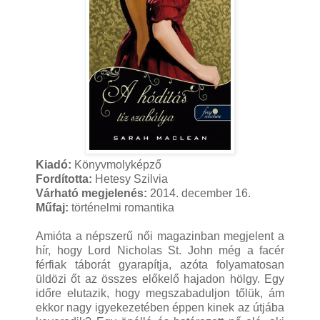
Kiadó:
Könyvmolyképző
Fordította:
Hetesy Szilvia
Várható megjelenés:
2014. december 16.
Műfaj:
történelmi romantika
Amióta a népszerű női magazinban megjelent a
hír, hogy Lord Nicholas St. John még a facér
férfiak táborát gyarapítja, azóta folyamatosan
üldözi őt az összes előkelő hajadon hölgy. Egy
időre elutazik, hogy megszabaduljon tőlük, ám
ekkor nagy igyekezetében éppen kinek az útjába