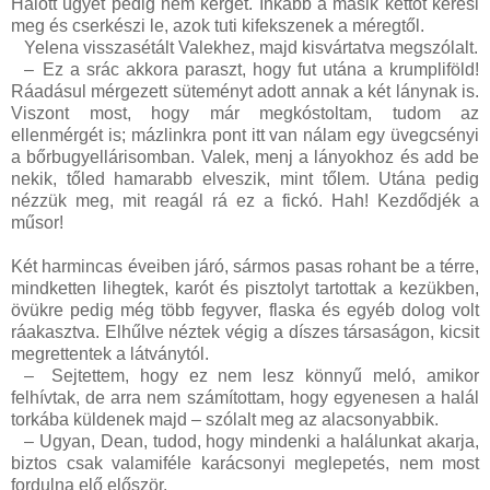
Halott ügyet pedig nem kerget. Inkább a másik kettőt keresi
meg és cserkészi le, azok tuti kifekszenek a méregtől.
Yelena visszasétált Valekhez, majd kisvártatva megszólalt.
–
Ez a srác akkora paraszt, hogy fut utána a krumpliföld!
Ráadásul mérgezett süteményt adott annak a két lánynak is.
Viszont most, hogy már megkóstoltam, tudom az
ellenmérgét is; mázlinkra pont itt van nálam egy üvegcsényi
a bőrbugyellárisomban. Valek, menj a lányokhoz és add be
nekik, tőled hamarabb elveszik, mint tőlem. Utána pedig
nézzük meg, mit reagál rá ez a fickó. Hah! Kezdődjék a
műsor!
Két harmincas éveiben járó, sármos pasas rohant be a térre,
mindketten lihegtek, karót és pisztolyt tartottak a kezükben,
övükre pedig még több fegyver, flaska és egyéb dolog volt
ráakasztva. Elhűlve néztek végig a díszes társaságon, kicsit
megrettentek a látványtól.
–
Sejtettem, hogy ez nem lesz könnyű meló, amikor
felhívtak, de arra nem számítottam, hogy egyenesen a halál
torkába küldenek majd – szólalt meg az alacsonyabbik.
–
Ugyan, Dean, tudod, hogy mindenki a halálunkat akarja,
biztos csak valamiféle karácsonyi meglepetés, nem most
fordulna elő először.