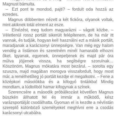
Magnust bámulta.
–
Ezt pont te mondod, pajti? – fordult oda hozzá az
ezredes.
Magnus döbbenten nézett a két fickóra, olyanok voltak,
mint akiknek totál elment az esze.
–
Elnézést, meg tudom magyarázni – vágott közbe. –
Véletlenül rossz portált sikerült felépítenem, de ha már itt
vannak, és tudják, hogyan kell használni ezt a másik portált,
maradjanak a karácsonyi ünnepségre. Van még egy halom
vendég a listámon és szeretném minél hamarabb elhozni
őket. Igyanak, egyenek, ünnepeljenek és majd pár óra
múlva jöjjenek vissza, ha segítségre szorulnak…
Köszönöm, Magnus mókatára most bezárul. – sorolta egy
szuszra, majd magában morogva visszafordult, hogy most
már, a remélhetőleg jó portált kezdje el megalkotni. – Fene a
középkori másolókba és a kifogyó tintáikba! Mindig
mondtam, a lúdtollból hamar kifogynak a színek.
Szerencsére a második próbálkozást követően Magnus
büszkén állhatott fel és immár a működő, kész
varázsportálját csodálhatta. Gyorsan el is kezdte a névlistán
szereplő különböző személyeket meghívni erre a csodás
karácsonyi utcabálra.