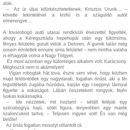
alak.
–
Az úr útjai kifürkészhetetlenek, Krisztus Urunk… –
követte tekintetével a kisfiú is a száguldó autót
elmerengve…
A tovarobogó autó utasai rendkívüli élvezettel figyelték,
ahogy a Kéregsztráda hepehupái után egy tükörsima,
fényes felületre gurult velük a Deloren. A gumik talán még
sosem érintettek ennyire sima felületet – nem mintha valaha
is elhagyták volna a Nagy Tölgyet.
Ez most azonban egy különleges alkalom volt. Karácsony.
Méghozzá nem is akármilyen!
Vígan robogtak hát tova, észre sem véve, hogy közben
majd feldöntöttek egy nagydarab, fogatlan óriást, aki a tér
legsötétebb zugába húzódva, karján egy cseppnyi lánnyal
figyelte a sokaságot. Lábán összetekert rongyok, fején
lyukas kukássapka.
–
Ide nézzetek, mit hoztam! – sétált feléjük egy
szénaboglya hajú, sötét figura, tenyerében egy marék
szaloncukrot tartva. – Teljesen ingyen volt! És van még
belőle!
Az óriás fogatlan mosolyt villantott rá: