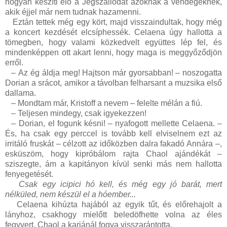
hogyan készíti elő a Jégszállodát azoknak a vendégeknek,
akik éjjel már nem tudnak hazamenni.
Eztán tettek még egy kört, majd visszaindultak, hogy még
a koncert kezdését elcsíphessék. Celaena úgy hallotta a
tömegben, hogy valami közkedvelt együttes lép fel, és
mindenképpen ott akart lenni, hogy maga is meggyőződjön
erről.
–
Az ég áldja meg! Hajtson már gyorsabban! – noszogatta
Dorian a srácot, amikor a távolban felharsant a muzsika első
dallama.
–
Mondtam már, Kristoff a nevem – felelte mélán a fiú.
–
Teljesen mindegy, csak igyekezzen!
–
Dorian, el fogunk késni! – nyafogott mellette Celaena. –
És, ha csak egy perccel is tovább kell elviselnem ezt az
irritáló fruskát – célzott az időközben dalra fakadó Annára –,
esküszöm, hogy kipróbálom rajta Chaol ajándékát –
sziszegte, ám a kapitányon kívül senki más nem hallotta
fenyegetését.
Csak egy icipici hó kell, és még egy jó barát, mert
nélküled, nem készül el a hóember...
Celaena kihúzta hajából az egyik tűt, és előrehajolt a
lányhoz, csakhogy mielőtt beledöfhette volna az éles
fegyvert, Chaol a karjánál fogva visszarántotta.