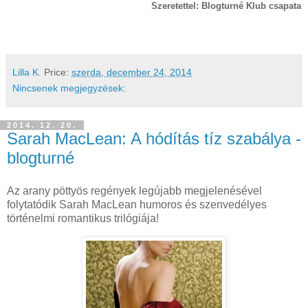
Szeretettel: Blogturné Klub csapata
Lilla K.
Price:
szerda, december 24, 2014
Nincsenek megjegyzések:
2014. 12. 20.
Sarah MacLean: A hódítás tíz szabálya -
blogturné
Az arany pöttyös regények legújabb megjelenésével
folytatódik Sarah MacLean humoros és szenvedélyes
történelmi romantikus trilógiája!