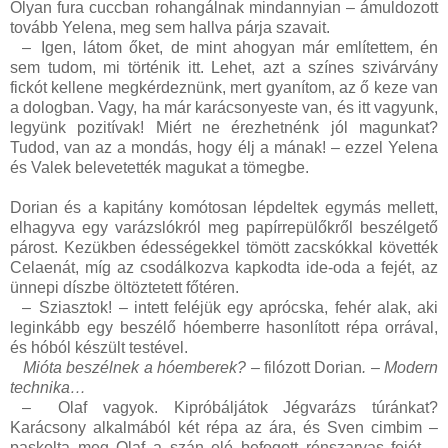
Olyan fura cuccban rohangálnak mindannyian – ámuldozott
tovább Yelena, meg sem hallva párja szavait.
–
Igen, látom őket, de mint ahogyan már említettem, én
sem tudom, mi történik itt. Lehet, azt a színes szivárvány
fickót kellene megkérdeznünk, mert gyanítom, az ő keze van
a dologban. Vagy, ha már karácsonyeste van, és itt vagyunk,
legyünk pozitívak! Miért ne érezhetnénk jól magunkat?
Tudod, van az a mondás, hogy élj a mának! – ezzel Yelena
és Valek belevetették magukat a tömegbe.
Dorian és a kapitány komótosan lépdeltek egymás mellett,
elhagyva egy varázslókról meg papírrepülőkről beszélgető
párost. Kezükben édességekkel tömött zacskókkal követték
Celaenát, míg az csodálkozva kapkodta ide-oda a fejét, az
ünnepi díszbe öltöztetett főtéren.
–
Sziasztok! – intett feléjük egy aprócska, fehér alak, aki
leginkább egy beszélő hóemberre hasonlított répa orrával,
és hóból készült testével.
Mióta beszélnek a hóemberek? –
filózott Dorian
. – Modern
technika…
–
Olaf vagyok. Kipróbáljátok Jégvarázs túránkat?
Karácsony alkalmából két répa az ára, és Sven cimbim –
paskolta meg Olaf a szán elé befogott rénszarvas fejét –