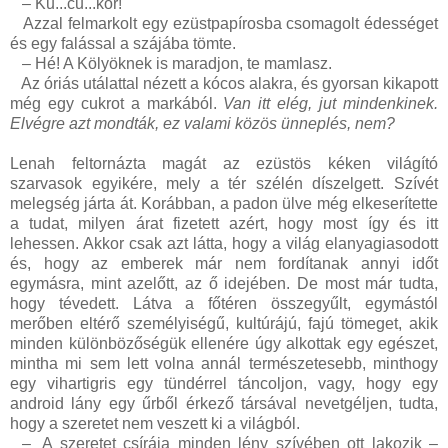
–
Ku...cu...kor!
Azzal felmarkolt egy ezüstpapírosba csomagolt édességet
és egy falással a szájába tömte.
–
Hé! A Kölyöknek is maradjon, te mamlasz.
Az óriás utálattal nézett a kócos alakra, és gyorsan kikapott
még egy cukrot a markából.
Van itt elég, jut mindenkinek.
Elvégre azt mondták, ez valami közös ünneplés, nem?
Lenah feltornázta magát az ezüstös kéken világító
szarvasok egyikére, mely a tér szélén díszelgett. Szívét
melegség járta át. Korábban, a padon ülve még elkeserítette
a tudat, milyen árat fizetett azért, hogy most így és itt
lehessen. Akkor csak azt látta, hogy a világ elanyagiasodott
és, hogy az emberek már nem fordítanak annyi időt
egymásra, mint azelőtt, az ő idejében. De most már tudta,
hogy tévedett. Látva a főtéren összegyűlt, egymástól
merőben eltérő személyiségű, kultúrájú, fajú tömeget, akik
minden különbözőségük ellenére úgy alkottak egy egészet,
mintha mi sem lett volna annál természetesebb, minthogy
egy vihartigris egy tündérrel táncoljon, vagy, hogy egy
android lány egy űrből érkező társával nevetgéljen, tudta,
hogy a szeretet nem veszett ki a világból.
–
A szeretet csírája minden lény szívében ott lakozik –