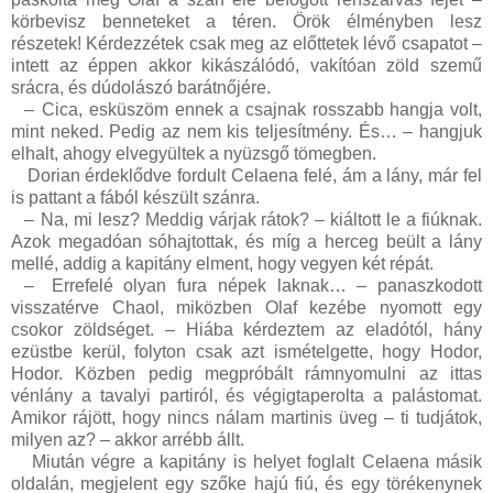
körbevisz benneteket a téren. Örök élményben lesz
részetek! Kérdezzétek csak meg az előttetek lévő csapatot –
intett az éppen akkor kikászálódó, vakítóan zöld szemű
srácra, és dúdolászó barátnőjére.
–
Cica, esküszöm ennek a csajnak rosszabb hangja volt,
mint neked. Pedig az nem kis teljesítmény. És… – hangjuk
elhalt, ahogy elvegyültek a nyüzsgő tömegben.
Dorian érdeklődve fordult Celaena felé, ám a lány, már fel
is pattant a fából készült szánra.
–
Na, mi lesz? Meddig várjak rátok? – kiáltott le a fiúknak.
Azok megadóan sóhajtottak, és míg a herceg beült a lány
mellé, addig a kapitány elment, hogy vegyen két répát.
–
Errefelé olyan fura népek laknak… – panaszkodott
visszatérve Chaol, miközben Olaf kezébe nyomott egy
csokor zöldséget. – Hiába kérdeztem az eladótól, hány
ezüstbe kerül, folyton csak azt ismételgette, hogy Hodor,
Hodor. Közben pedig megpróbált rámnyomulni az ittas
vénlány a tavalyi partiról, és végigtaperolta a palástomat.
Amikor rájött, hogy nincs nálam martinis üveg – ti tudjátok,
milyen az? – akkor arrébb állt.
Miután végre a kapitány is helyet foglalt Celaena másik
oldalán, megjelent egy szőke hajú fiú, és egy törékenynek