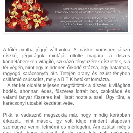
A főtér mintha jéggé vált volna. A máskor vörösben játszó
díszkő, jégvirágok mintáját öltötte magára, a díszes
kandelábereken világító, szikrázó fényfüzérek díszlettek, s a
tér végén, mint egy mindenen őrködő strázsa, egy hatalmas,
ragyogó karácsonyfa állt. Tetején arany és ezüst fényben
csillámló csúcsdísz, mely a B T K betűket formázta.
A tér két oldalát teljesen megtöltötték a díszes, kivilágított
bódék, ahonnan édes, fűszeres forralt bor, csokoládé és
valami fanyar fűszeres ital illatát hozta a szél. Úgy tűnt, a
karácsonyi utcabál kezdetét vette.
Pikk, a vadásznő megszokta már, hogy mindig korábban
érkezett, mint mások, így volt ideje mindent alaposan
szemügyre venni, felmérni és mérlegelni. Ám ezúttal mégis
úgy tűnt, hogy elkésett. A tér már tele volt nyüzsgő,