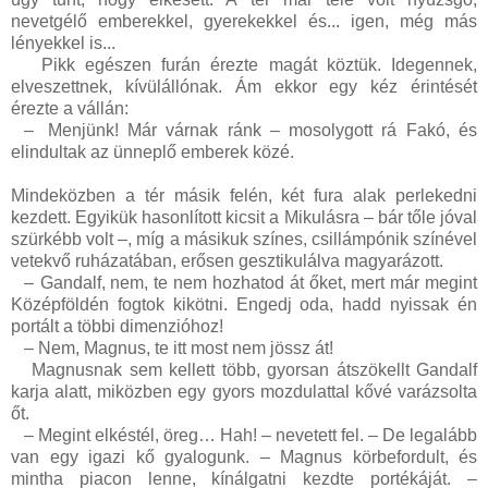
nevetgélő emberekkel, gyerekekkel és... igen, még más
lényekkel is...
Pikk egészen furán érezte magát köztük. Idegennek,
elveszettnek, kívülállónak. Ám ekkor egy kéz érintését
érezte a vállán:
–
Menjünk! Már várnak ránk – mosolygott rá Fakó, és
elindultak az ünneplő emberek közé.
Mindeközben a tér másik felén, két fura alak perlekedni
kezdett. Egyikük hasonlított kicsit a Mikulásra – bár tőle jóval
szürkébb volt –, míg a másikuk színes, csillámpónik színével
vetekvő ruházatában, erősen gesztikulálva magyarázott.
–
Gandalf, nem, te nem hozhatod át őket, mert már megint
Középföldén fogtok kikötni. Engedj oda, hadd nyissak én
portált a többi dimenzióhoz!
–
Nem, Magnus, te itt most nem jössz át!
Magnusnak sem kellett több, gyorsan átszökellt Gandalf
karja alatt, miközben egy gyors mozdulattal kővé varázsolta
őt.
–
Megint elkéstél, öreg… Hah! – nevetett fel. – De legalább
van egy igazi kő gyalogunk. – Magnus körbefordult, és
mintha piacon lenne, kínálgatni kezdte portékáját. –