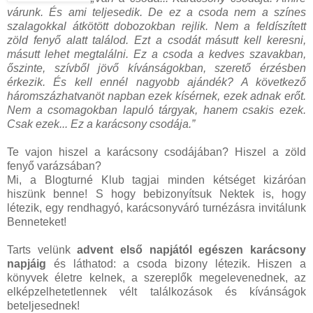
várunk. És ami teljesedik. De ez a csoda nem a színes
szalagokkal átkötött dobozokban rejlik. Nem a feldíszített
zöld fenyő alatt találod. Ezt a csodát másutt kell keresni,
másutt lehet megtalálni. Ez a csoda a kedves szavakban,
őszinte, szívből jövő kívánságokban, szerető érzésben
érkezik. És kell ennél nagyobb ajándék? A következő
háromszázhatvanöt napban ezek kísérnek, ezek adnak erőt.
Nem a csomagokban lapuló tárgyak, hanem csakis ezek.
Csak ezek... Ez a karácsony csodája.”
Te vajon hiszel a karácsony csodájában? Hiszel a zöld
fenyő varázsában?
Mi, a Blogturné Klub tagjai minden kétséget kizáróan
hiszünk benne! S hogy bebizonyítsuk Nektek is, hogy
létezik, egy rendhagyó, karácsonyváró turnézásra invitálunk
Benneteket!
Tarts velünk
advent első napjától egészen karácsony
napjáig
és láthatod: a csoda bizony létezik. Hiszen a
könyvek életre kelnek, a szereplők megelevenednek, az
elképzelhetetlennek vélt találkozások és kívánságok
beteljesednek!