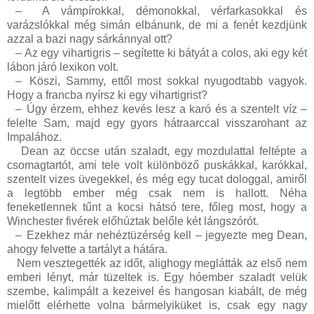
–
A vámpírokkal, démonokkal, vérfarkasokkal és
varázslókkal még simán elbánunk, de mi a fenét kezdjünk
azzal a bazi nagy sárkánnyal ott?
–
Az egy vihartigris – segítette ki bátyát a colos, aki egy két
lábon járó lexikon volt.
–
Köszi, Sammy, ettől most sokkal nyugodtabb vagyok.
Hogy a francba nyírsz ki egy vihartigrist?
–
Úgy érzem, ehhez kevés lesz a karó és a szentelt víz –
felelte Sam, majd egy gyors hátraarccal visszarohant az
Impalához.
Dean az öccse után szaladt, egy mozdulattal feltépte a
csomagtartót, ami tele volt különböző puskákkal, karókkal,
szentelt vizes üvegekkel, és még egy tucat dologgal, amiről
a legtöbb ember még csak nem is hallott. Néha
feneketlennek tűnt a kocsi hátsó tere, főleg most, hogy a
Winchester fivérek előhúztak belőle két lángszórót.
–
Ezekhez már nehéztüzérség kell – jegyezte meg Dean,
ahogy felvette a tartályt a hátára.
Nem vesztegették az időt, alighogy meglátták az első nem
emberi lényt, már tüzeltek is. Egy hóember szaladt velük
szembe, kalimpált a kezeivel és hangosan kiabált, de még
mielőtt elérhette volna bármelyiküket is, csak egy nagy