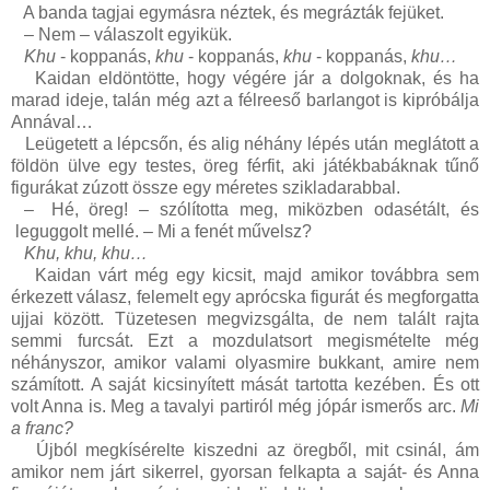
A banda tagjai egymásra néztek, és megrázták fejüket.
–
Nem – válaszolt egyikük.
Khu
- koppanás,
khu
- koppanás,
khu
- koppanás,
khu…
Kaidan eldöntötte, hogy végére jár a dolgoknak, és ha
marad ideje, talán még azt a félreeső barlangot is kipróbálja
Annával…
Leügetett a lépcsőn, és alig néhány lépés után meglátott a
földön ülve egy testes, öreg férfit, aki játékbabáknak tűnő
figurákat zúzott össze egy méretes szikladarabbal.
–
Hé, öreg! – szólította meg, miközben odasétált, és
leguggolt mellé. – Mi a fenét művelsz?
Khu, khu, khu…
Kaidan várt még egy kicsit, majd amikor továbbra sem
érkezett válasz, felemelt egy aprócska figurát és megforgatta
ujjai között. Tüzetesen megvizsgálta, de nem talált rajta
semmi furcsát. Ezt a mozdulatsort megismételte még
néhányszor, amikor valami olyasmire bukkant, amire nem
számított. A saját kicsinyített mását tartotta kezében. És ott
volt Anna is. Meg a tavalyi partiról még jópár ismerős arc.
Mi
a franc?
Újból megkísérelte kiszedni az öregből, mit csinál, ám
amikor nem járt sikerrel, gyorsan felkapta a saját- és Anna