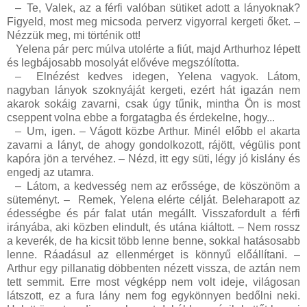
–
Te, Valek, az a férfi valóban sütiket adott a lányoknak?
Figyeld, most meg micsoda perverz vigyorral kergeti őket. –
Nézzük meg, mi történik ott!
Yelena pár perc múlva utolérte a fiút, majd Arthurhoz lépett
és legbájosabb mosolyát elővéve megszólította.
–
Elnézést kedves idegen, Yelena vagyok. Látom,
nagyban lányok szoknyáját kergeti, ezért hát igazán nem
akarok sokáig zavarni, csak úgy tűnik, mintha Ön is most
cseppent volna ebbe a forgatagba és érdekelne, hogy...
–
Um, igen. – Vágott közbe Arthur. Minél előbb el akarta
zavarni a lányt, de ahogy gondolkozott, rájött, végülis pont
kapóra jön a tervéhez. – Nézd, itt egy süti, légy jó kislány és
engedj az utamra.
–
Látom, a kedvesség nem az erőssége, de köszönöm a
süteményt. –
Remek, Yelena elérte célját. Beleharapott az
édességbe és pár falat után megállt. Visszafordult a férfi
irányába, aki közben elindult, és utána kiáltott. – Nem rossz
a keverék, de ha kicsit több lenne benne, sokkal hatásosabb
lenne. Ráadásul az ellenmérget is könnyű előállítani. –
Arthur egy pillanatig döbbenten nézett vissza, de aztán nem
tett semmit. Erre most végképp nem volt ideje, világosan
látszott, ez a fura lány nem fog egykönnyen bedőlni neki.