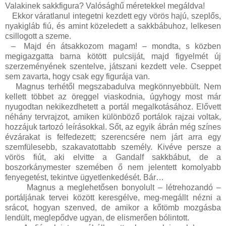
Valakinek sakkfigura? Valósághű méretekkel megáldva!
Ekkor váratlanul integetni kezdett egy vörös hajú, szeplős,
nyakigláb fiú, és amint közeledett a sakkbábuhoz, lelkesen
csillogott a szeme.
–
Majd én átsakkozom magam! – mondta, s közben
megigazgatta barna kötött pulcsiját, majd figyelmét új
szerzeményének szentelve, játszani kezdett vele. Cseppet
sem zavarta, hogy csak egy figurája van.
Magnus terhétől megszabadulva megkönnyebbült. Nem
kellett többet az öreggel viaskodnia, úgyhogy most már
nyugodtan nekikezdhetett a portál megalkotásához. Elővett
néhány tervrajzot, amiken különböző portálok rajzai voltak,
hozzájuk tartozó leírásokkal. Sőt, az egyik ábrán még színes
évzárakat is felfedezett; szerencsére nem járt arra egy
szemfülesebb, szakavatottabb személy. Kivéve persze a
vörös fiút, aki elvitte a Gandalf sakkbábut, de a
boszorkánymester szemében ő nem jelentett komolyabb
fenyegetést, tekintve ügyetlenkedését. Bár…
Magnus a meglehetősen bonyolult – létrehozandó –
portáljának tervei között keresgélve, meg-megállt nézni a
srácot, hogyan szenved, de amikor a kőtömb mozgásba
lendült, meglepődve ugyan, de elismerően bólintott.