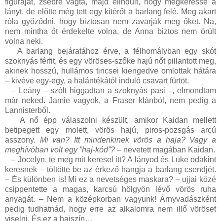
figuráját, zsebre vágta, majd elindult, hogy megkeresse a
lányt, de előtte még tett egy kitérőt a barlang felé. Meg akart
róla győződni, hogy biztosan nem zavarják meg őket. Na,
nem mintha őt érdekelte volna, de Anna biztos nem örült
volna neki.
A barlang bejáratához érve, a félhomályban egy skót
szoknyás férfit, és egy vöröses-szőke hajú nőt pillantott meg,
akinek hosszú, hullámos tincsei kiengedve omlottak hátára
– kivéve egy-egy, a halántékától induló csavart fürtöt.
–
Leány – szólt higgadtan a szoknyás pasi –, elmondtam
már neked. Jamie vagyok, a Fraser klánból, nem pedig a
Lannisterből.
A nő épp válaszolni készült, amikor Kaidan mellett
betipegett egy molett, vörös hajú, piros-pozsgás arcú
asszony.
Mi van? Itt mindenkinek vörös a haja? Vagy a
meghívóban volt egy ”haj-kód”?
– nevetett magában Kaidan.
–
Jocelyn, te meg mit keresel itt? A lányod és Luke odakint
keresnek – töltötte be az érkező hangja a barlang csendjét.
– És különben is! Mi ez a nevetséges maskara? – ujjai közé
csippentette a magas, karcsú hölgyön lévő vörös ruha
anyagát. – Nem a középkorban vagyunk! Árnyvadászként
pedig tudhatnád, hogy erre az alkalomra nem illő vöröset
viselni. És ez a hajszín…