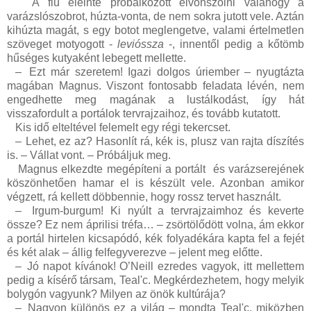
A fiú eleinte próbálkozott elvonszolni valahogy a
varázslószobrot, húzta-vonta, de nem sokra jutott vele. Aztán
kihúzta magát, s egy botot meglengetve, valami értelmetlen
szöveget motyogott -
levióssza
-, innentől pedig a kőtömb
hűséges kutyaként lebegett mellette.
–
Ezt már szeretem! Igazi dolgos úriember – nyugtázta
magában Magnus. Viszont fontosabb feladata lévén, nem
engedhette meg magának a lustálkodást, így hát
visszafordult a portálok tervrajzaihoz, és tovább kutatott.
Kis idő elteltével felemelt egy régi tekercset.
–
Lehet, ez az? Hasonlít rá, kék is, plusz van rajta díszítés
is. – Vállat vont. – Próbáljuk meg.
Magnus elkezdte megépíteni a portált és varázserejének
köszönhetően hamar el is készült vele. Azonban amikor
végzett, rá kellett döbbennie, hogy rossz tervet használt.
–
Irgum-burgum! Ki nyúlt a tervrajzaimhoz és keverte
össze? Ez nem áprilisi tréfa… – zsörtölődött volna, ám ekkor
a portál hirtelen kicsapódó, kék folyadékára kapta fel a fejét
és két alak – állig felfegyverezve – jelent meg előtte.
–
Jó napot kívánok! O’Neill ezredes vagyok, itt mellettem
pedig a kísérő társam, Teal'c. Megkérdezhetem, hogy melyik
bolygón vagyunk? Milyen az önök kultúrája?
–
Nagyon különös ez a világ – mondta Teal'c, miközben