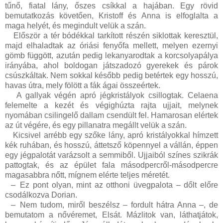
tűnő, fiatal lány, őszes csíkkal a hajában. Egy rövid
bemutatkozás követően, Kristoff és Anna is elfoglalta a
maga helyét, és megindult velük a szán.
Először a tér bódékkal tarkított részén siklottak keresztül,
majd elhaladtak az óriási fenyőfa mellett, melyen ezernyi
gömb függött, azután pedig lekanyarodtak a korcsolyapálya
irányába, ahol boldogan játszadozó gyerekek és párok
csúszkáltak. Nem sokkal később pedig betértek egy hosszú,
havas útra, mely fölött a fák ágai összeértek.
A gallyak végén apró jégkristályok csillogtak. Celaena
felemelte a kezét és végighúzta rajta ujjait, melynek
nyomában csilingelő dallam csendült fel. Hamarosan elértek
az út végére, és egy pillanatra megállt velük a szán.
Kicsivel arrébb egy szőke lány, apró kristályokkal hímzett
kék ruhában, és hosszú, áttetsző köpennyel a vállán, éppen
egy jégpalotát varázsolt a semmiből. Ujjaiból színes szikrák
pattogtak, és az épület fala másodpercről-másodpercre
magasabbra nőtt, mígnem elérte teljes méretét.
–
Ez pont olyan, mint az otthoni üvegpalota – dőlt előre
csodálkozva Dorian.
–
Nem tudom, miről beszélsz – fordult hátra Anna –, de
bemutatom a nővéremet, Elsát. Mázlitok van, láthatjátok,