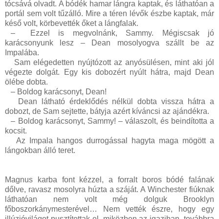
tócsává olvadt. A bódék hamar lángra kaptak, és láthatóan a
portál sem volt tűzálló. Mire a téren lévők észbe kaptak, már
késő volt, körbevették őket a lángfalak.
–
Ezzel is megvolnánk, Sammy. Mégiscsak jó
karácsonyunk lesz – Dean mosolyogva szállt be az
Impalába.
Sam elégedetten nyújtózott az anyósülésen, mint aki jól
végezte dolgát. Egy kis dobozért nyúlt hátra, majd Dean
ölébe dobta.
–
Boldog karácsonyt, Dean!
Dean látható érdeklődés nélkül dobta vissza hátra a
dobozt, de Sam sejtette, bátyja azért kíváncsi az ajándékra.
–
Boldog karácsonyt, Sammy! – válaszolt, és beindította a
kocsit.
Az Impala hangos durrogással hagyta maga mögött a
lángokban álló teret.
Magnus karba font kézzel, a forralt boros bódé falának
dőlve, ravasz mosolyra húzta a száját. A Winchester fiúknak
láthatóan nem volt még dolguk Brooklyn
főboszorkánymesterével… Nem vették észre, hogy egy
illúzióvilágot pusztítottak el, miközben az igaziban, továbbra