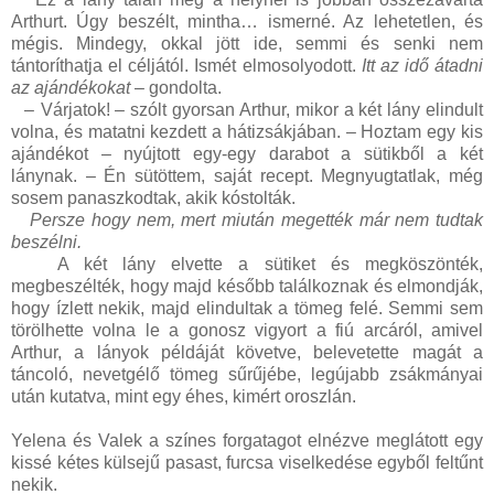
Arthurt. Úgy beszélt, mintha… ismerné. Az lehetetlen, és
mégis. Mindegy, okkal jött ide, semmi és senki nem
tántoríthatja el céljától. Ismét elmosolyodott.
Itt az idő átadni
az ajándékokat
– gondolta.
–
Várjatok! – szólt gyorsan Arthur, mikor a két lány elindult
volna, és matatni kezdett a hátizsákjában. – Hoztam egy kis
ajándékot – nyújtott egy-egy darabot a sütikből a két
lánynak. – Én sütöttem, saját recept. Megnyugtatlak, még
sosem panaszkodtak, akik kóstolták.
Persze hogy nem, mert miután megették már nem tudtak
beszélni.
A két lány elvette a sütiket és megköszönték,
megbeszélték, hogy majd később találkoznak és elmondják,
hogy ízlett nekik, majd elindultak a tömeg felé. Semmi sem
törölhette volna le a gonosz vigyort a fiú arcáról, amivel
Arthur, a lányok példáját követve, belevetette magát a
táncoló, nevetgélő tömeg sűrűjébe, legújabb zsákmányai
után kutatva, mint egy éhes, kimért oroszlán.
Yelena és Valek a színes forgatagot elnézve meglátott egy
kissé kétes külsejű pasast, furcsa viselkedése egyből feltűnt
nekik.