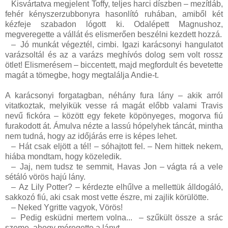
Kisvártatva megjelent Toffy, teljes harci díszben – mezítláb,
fehér kényszerzubbonyra hasonlító ruhában, amiből két
kézfeje szabadon lógott ki. Odalépett Magnushoz,
megveregette a vállát és elismerően beszélni kezdett hozzá.
–
Jó munkát végeztél, cimbi. Igazi karácsonyi hangulatot
varázsoltál és az a varázs meghívós dolog sem volt rossz
ötlet! Elismerésem – biccentett, majd megfordult és bevetette
magát a tömegbe, hogy megtalálja Andie-t.
A karácsonyi forgatagban, néhány fura lány – akik arról
vitatkoztak, melyikük vesse rá magát előbb valami Travis
nevű fickóra – között egy fekete köpönyeges, mogorva fiú
furakodott át. Ámulva nézte a lassú hópelyhek táncát, mintha
nem tudná, hogy az időjárás erre is képes lehet.
–
Hát csak eljött a tél! – sóhajtott fel. – Nem hittek nekem,
hiába mondtam, hogy közeledik.
–
Jaj, nem tudsz te semmit, Havas Jon – vágta rá a vele
sétáló vörös hajú lány.
–
Az Lily Potter? – kérdezte elhűlve a mellettük álldogáló,
sakkozó fiú, aki csak most vette észre, mi zajlik körülötte.
–
Neked Ygritte vagyok, Vörös!
–
Pedig esküdni mertem volna...
– szűkült össze a srác
szeme, ahogy méregette a lányt.