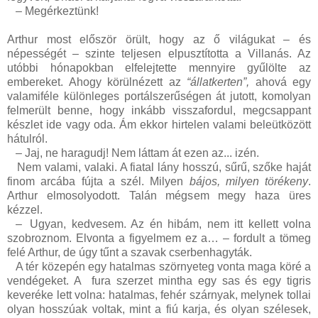
–
Megérkeztünk!
Arthur most először örült, hogy az ő világukat – és
népességét – szinte teljesen elpusztította a Villanás. Az
utóbbi hónapokban elfelejtette mennyire gyűlölte az
embereket. Ahogy körülnézett az
“állatkerten”,
ahová egy
valamiféle különleges portálszerűségen át jutott, komolyan
felmerült benne, hogy inkább visszafordul, megcsappant
készlet ide vagy oda. Ám ekkor hirtelen valami beleütközött
hátulról.
–
Jaj, ne haragudj! Nem láttam át ezen az... izén.
Nem valami, valaki. A fiatal lány hosszú, sűrű, szőke haját
finom arcába fújta a szél. Milyen
bájos, milyen törékeny
.
Arthur elmosolyodott. Talán mégsem megy haza üres
kézzel.
–
Ugyan, kedvesem. Az én hibám, nem itt kellett volna
szobroznom. Elvonta a figyelmem ez a… – fordult a tömeg
felé Arthur, de úgy tűnt a szavak cserbenhagyták.
A tér közepén egy hatalmas szörnyeteg vonta maga köré a
vendégeket. A fura szerzet mintha egy sas és egy tigris
keveréke lett volna: hatalmas, fehér szárnyak, melynek tollai
olyan hosszúak voltak, mint a fiú karja, és olyan szélesek,