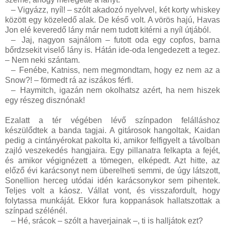
–
Vigyázz, nyíl! – szólt akadozó nyelvvel, két korty whiskey
között egy közeledő alak. De késő volt. A vörös hajú, Havas
Jon elé keveredő lány már nem tudott kitérni a nyíl útjából.
–
Jaj, nagyon sajnálom – futott oda egy copfos, barna
bőrdzsekit viselő lány is. Hátán ide-oda lengedezett a tegez.
– Nem neki szántam.
–
Fenébe, Katniss, nem megmondtam, hogy ez nem az a
Snow?! – förmedt rá az iszákos férfi.
–
Haymitch, igazán nem okolhatsz azért, ha nem hiszek
egy részeg disznónak!
Ezalatt a tér végében lévő színpadon felálláshoz
készülődtek a banda tagjai. A gitárosok hangoltak, Kaidan
pedig a cintányérokat pakolta ki, amikor felfigyelt a távolban
zajló veszekedés hangjaira. Egy pillanatra felkapta a fejét,
és amikor végignézett a tömegen, elképedt. Azt hitte, az
előző évi karácsonyt nem überelheti semmi, de úgy látszott,
Sonellion herceg utódai idén karácsonykor sem pihentek.
Teljes volt a káosz. Vállat vont, és visszafordult, hogy
folytassa munkáját. Ekkor fura koppanások hallatszottak a
színpad szélénél.
–
Hé, srácok – szólt a haverjainak –, ti is halljátok ezt?