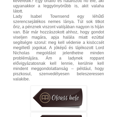
keveredik? Egy önálló és határozott nő elé, aki
ugyanakkor a leggyönyörűbb is, akit valaha
látott.
Lady Isabel Townsend egy léhűtő
szerencsejátékos nemes lánya. Túl sok titkot
őriz, a pénznek viszont valójában nagyon is híján
van. Bár már hozzászokott ahhoz, hogy gondot
viseljen magára, apja halála miatt ezúttal
segítségre szorul: meg kell védenie a kisöccsét
megillető jogokat. A jóképű és tájékozott Lord
Nicholas megoldást jelenthetne minden
problémájára. Ám a ladynek roppant
elővigyázatosnak kell lennie, kerülnie kell
mindent meggondolatlanság – például, hogy
piszkosul, szenvedélyesen beleszeressen
valakibe.