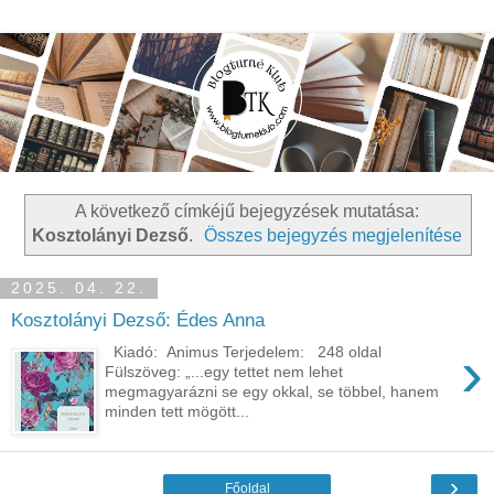
A következő címkéjű bejegyzések mutatása:
Kosztolányi Dezső
.
Összes bejegyzés megjelenítése
2025. 04. 22.
Kosztolányi Dezső: Édes Anna
›
Kiadó: Animus Terjedelem: 248 oldal
Fülszöveg: „...egy tettet nem lehet
megmagyarázni se egy okkal, se többel, hanem
minden tett mögött...
›
Főoldal