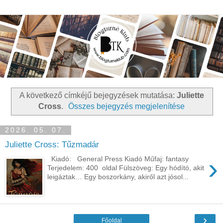
A következő címkéjű bejegyzések mutatása:
Juliette
Cross
.
Összes bejegyzés megjelenítése
2026. 05. 07.
Juliette Cross: Tűzmadár
›
Kiadó: General Press Kiadó Műfaj: fantasy
Terjedelem: 400 oldal Fülszöveg: Egy hódító, akit
leigáztak… Egy boszorkány, akiről azt jósol...
›
Főoldal