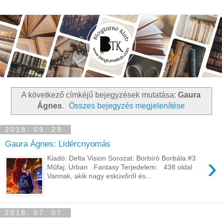
A következő címkéjű bejegyzések mutatása:
Gaura
Ágnes
.
Összes bejegyzés megjelenítése
2018. 09. 29.
Gaura Ágnes: Lidércnyomás
›
Kiadó: Delta Vision Sorozat: Borbíró Borbála #3
Műfaj: Urban Fantasy Terjedelem: 438 oldal
Vannak, ​akik nagy esküvőről és...
2016. 07. 07.