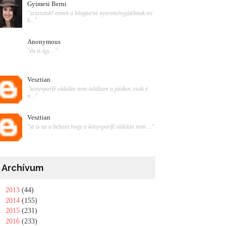
Gyimesi Berni
"sziasztok! ennek a blogturné nyereményjátéknak mi
k..."
Anonymous
"én is így... "
Vesztian
"könyvparfé oldalán nem találtam a játékot, csak é
n..."
Vesztian
"itt is az a helyzet hogy a könyvparfé oldalán nem ..."
Archívum
►
2013
(44)
►
2014
(155)
►
2015
(231)
►
2016
(233)