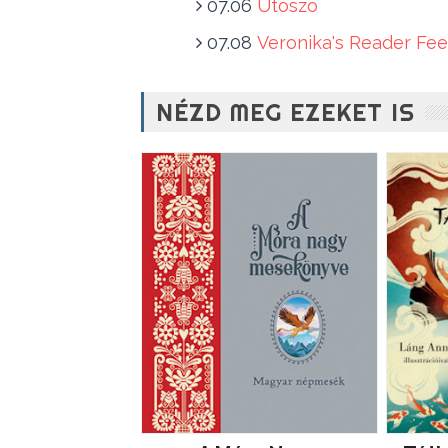
07.06
Utószó
07.08
Veronika's Reader Fe
NÉZD MEG EZEKET IS