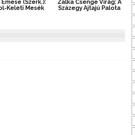
 Emese (szerk.):
Zalka Csenge Virág: A
l-Keleti ​mesék
Százegy Ajtajú Palota