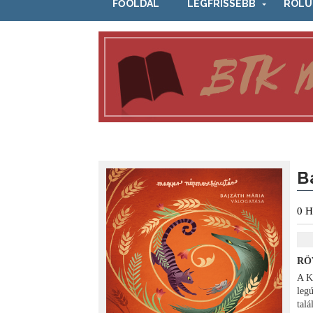
FŐOLDAL
LEGFRISSEBB
RÓLU
B
0
H
RÖ
A K
leg
tal