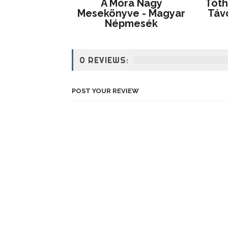
A Móra Nagy
Tóth
Mesekönyve - Magyar
Távo
Népmesék
0 REVIEWS:
POST YOUR REVIEW