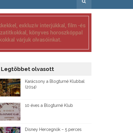
Legtöbbet olvasott
Karácsony a Blogturné Klubbal
(2014)
10 éves a Blogturné Klub
Disney ​Hercegnők – 5 perces