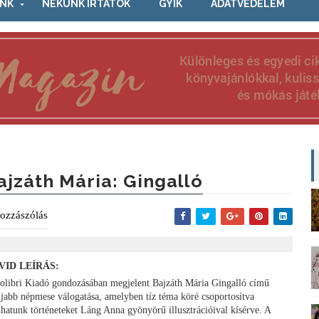
NK
NEKÜNK ÍRTÁTOK
GYIK
ADATVÉDELEM
ajzáth Mária: Gingalló
ozzászólás
VID LEÍRÁS:
olibri Kiadó gondozásában megjelent Bajzáth Mária Gingalló című
újabb népmese válogatása, amelyben tíz téma köré csoportosítva
álhatunk történeteket Láng Anna gyönyörű illusztrációival kísérve. A