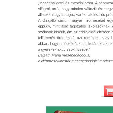
„Mesét hallgatni és mesélni öröm. A népmes
világról, arról, hogy minden változik és megv
állatokkal együtt teljes, varázslatokkal és prób
A Gingalló című, magyar népmeséket egyb
éppúgy, mint alsó tagozatos iskolásoknak. 
szólások kísérik, ám az eddigiektől eltérően e
felismerés örömén túl azt remélem, hogy L
abban, hogy a népköltészeti alkotásoknak ez 
Bajzáth Mária mesepedagógus,

a Népmesekincstár mesepedagógiai módszer