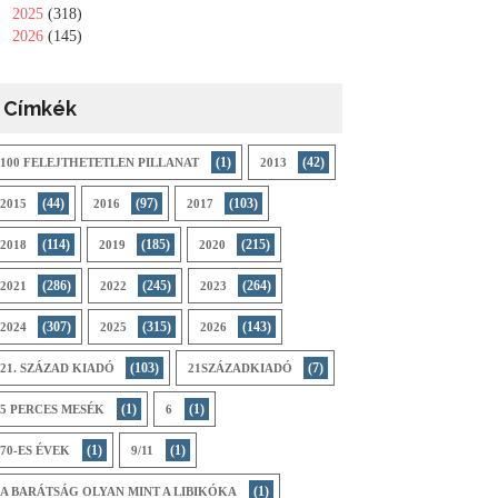
►
2025
(318)
►
2026
(145)
Címkék
(1)
(42)
100 FELEJTHETETLEN PILLANAT
2013
(44)
(97)
(103)
2015
2016
2017
(114)
(185)
(215)
2018
2019
2020
(286)
(245)
(264)
2021
2022
2023
(307)
(315)
(143)
2024
2025
2026
(103)
(7)
21. SZÁZAD KIADÓ
21SZÁZADKIADÓ
(1)
(1)
5 PERCES MESÉK
6
(1)
(1)
70-ES ÉVEK
9/11
(1)
A BARÁTSÁG OLYAN MINT A LIBIKÓKA