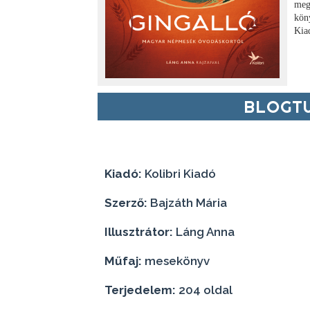
meg
kön
Kiad
BLOGTU
Kiadó:
Kolibri Kiadó
Szerző:
Bajzáth Mária
Illusztrátor:
Láng Anna
Műfaj:
mesekönyv
Terjedelem:
204 oldal