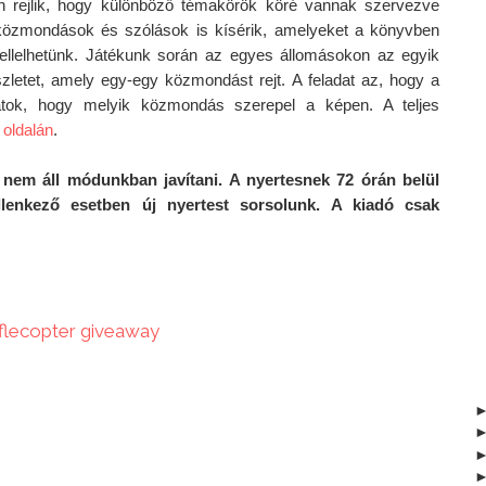
 rejlik, hogy különböző témakörök köré vannak szervezve 
zmondások és szólások is kísérik, amelyeket a könyvben 
fellelhetünk. Játékunk során az egyes állomásokon az egyik 
szletet, amely egy-egy közmondást rejt. A feladat az, hogy a 
játok, hogy melyik közmondás szerepel a képen. A teljes 
 
oldalán
. 
 nem áll módunkban javítani. A nyertesnek 72 órán belül 
 ellenkező esetben új nyertest sorsolunk. A kiadó csak 
fflecopter giveaway