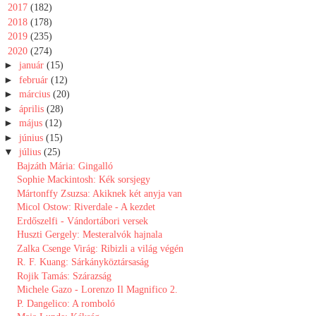
►
2017
(182)
►
2018
(178)
►
2019
(235)
▼
2020
(274)
►
január
(15)
►
február
(12)
►
március
(20)
►
április
(28)
►
május
(12)
►
június
(15)
▼
július
(25)
Bajzáth Mária: Gingalló
Sophie Mackintosh: Kék sorsjegy
Mártonffy Zsuzsa: Akiknek két anyja van
Micol Ostow: Riverdale - A kezdet
Erdőszelfi - Vándortábori versek
Huszti Gergely: Mesteralvók hajnala
Zalka Csenge Virág: Ribizli a világ végén
R. F. Kuang: Sárkányköztársaság
Rojik Tamás: Szárazság
Michele Gazo - Lorenzo ​Il Magnifico 2.
P. Dangelico: A romboló