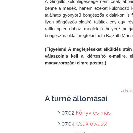
A Gingalló különlegessége nem csak abban
benne a mesék, hanem ezeket különböző kö
található gyönyörű böngészős oldalakon is 
ilyen böngészős oldalról találtok egy-egy ré
rafflecopter doboz megfelelő helyére beír
böngészős oldal megtekinthető Bajzáth Mária
(Figyelem! A megfejtéseket elküldés után
válaszolnia kell a kiértesítő e-mailre,
a Ra
A turné állomásai
07.02
Könyv és más
07.04
Csak olvass!