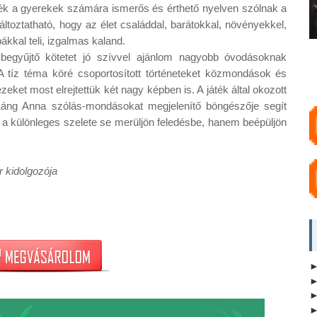
ék a gyerekek számára ismerős és érthető nyelven szólnak a 
áltoztatható, hogy az élet családdal, barátokkal, növényekkel, 
ákkal teli, izgalmas kaland.

egyűjtő kötetet jó szívvel ajánlom nagyobb óvodásoknak 
A tíz téma köré csoportosított történeteket közmondások és 
zeket most elrejtettük két nagy képben is. A játék által okozott 
áng Anna szólás-mondásokat megjelenítő böngészője segít 
a különleges szelete se merüljön feledésbe, hanem beépüljön 
 kidolgozója