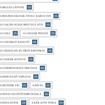
(1)
A BELLES LÁNYOK
(1)
A BOLDOGSÁGNAK NYOLC KARJA VAN
(1)
A CSALÁD OLYAN MINT EGY SÜTI
(1)
(1)
A CSALI
A CSÁSZÁR PENGÉI
(1)
A CSAVARGÓ KISAUTÓ
(1)
A CSISZOLATLAN TRÓN KRÓNIKÁI
(1)
A CSODÁK KÖNYVE
(1)
A GORMENGHAST-TRILÓGIA
(1)
A HERCEGNŐ NAPLÓJA
(1)
(1)
A HETEDIK FIÚ
A HÍVÁS
(1)
A HOLD LEGSÖTÉTEBB OLDALA
(2)
(1)
A HOLLÓFIÚK
A KÉK AJTÓ TITKA