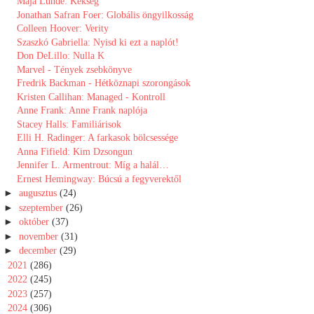
Maja Lunde: Kékség
Jonathan Safran Foer: Globális öngyilkosság
Colleen Hoover: Verity
Szaszkó Gabriella: Nyisd ki ezt a naplót!
Don DeLillo: Nulla K
Marvel - Tények zsebkönyve
Fredrik Backman - Hétköznapi szorongások
Kristen Callihan: Managed - Kontroll
Anne Frank: Anne ​Frank naplója
Stacey Halls: Familiárisok
Elli H. Radinger: A ​farkasok bölcsessége
Anna Fifield: Kim Dzsongun
Jennifer L. Armentrout: Míg ​a halál…
Ernest Hemingway: Búcsú a fegyverektől
►
augusztus
(24)
►
szeptember
(26)
►
október
(37)
►
november
(31)
►
december
(29)
►
2021
(286)
►
2022
(245)
►
2023
(257)
►
2024
(306)