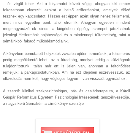
– és végül teher. Azt a folyamatot követi végig, ahogyan két ember
fokozatosan elveszíti azokat a belső erőforrásokat, amelyek élővé
tesznek egy kapcsolatot. Hiszen ezt éppen azért olyan nehéz felismerni,
mert nincs egyetlen pont, ahol elromlik. Ahogyan egyetlen mindent
megmagyarázó ok sincs: a kiégésben éppúgy szerepet játszhatnak
jelenlegi életformánk sajátosságai és a mindennapi túlterheltség, mint a
sémáinkból fakadó működésmódjaink.
A könyvben bemutatott helyzetek zavarba ejtően ismerősek, a felismerés
pedig meghökkentő lehet: az a fáradtság, amelyet eddig a külvilágnak
tulajdonítottunk, talán már ott is jelen van, ahonnan a feltöltődést
reméljük: a párkapcsolatunkban. Ám ha ezt idejében észrevesszük, az
eltávolodás nem kell, hogy végleges legyen – van visszaút egymáshoz.
A szerző: klinikai szakpszichológus, pár- és családterapeuta, a Károli
Gáspár Református Egyetem Pszichológiai Intézetének tanszékvezetője,
a nagysikerű Sémakémia című könyv szerzője