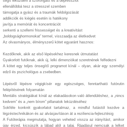
segít leküzdeni a szorongást és a depressziót
ellenállóbbá tesz a stresszel szemben
támogatja a gyász és a traumák feldolgozását
addikciók és kiégés esetén is hatékony
javítja a memóriát és koncentrációt
serkenti a szellemi frissességet és a kreativitást
„boldogsághormonokat” termel, visszaadja az életkedvet
Az olvasmányos, élményszerű kötet egyaránt hasznos:
Kezdőknek, akik az első lépésekhez keresnek útmutatást
Gyakorlott futóknak, akik új, lelki dimenziókat szeretnének felfedezni
A kötet egy teljes önsegítő programot kínál – olyan, akár egy személyi
edző és pszichológus a zsebedben.
Lépésről lépésre végigkísér egy egészséges, fenntartható futórutin
felépítésének folyamatán
Mentális stratégiákat kínál az elakadásokon való átlendüléshez, a „nincs
kedvem” és a „nem bírom” pillanatok leküzdéséhez
Sokféle konkrét gyakorlatot tartalmaz, a mindful futástól kezdve a
légzéstechnikákon és az alvásjavításon át a reziliencia-fejlesztésig
A Futóterápia megmutatja, hogyan veheted vissza az irányítást, amikor
úgy érzed, kicsúszik a lábad alól a talaj. Ráadásul nemcsak a lelket