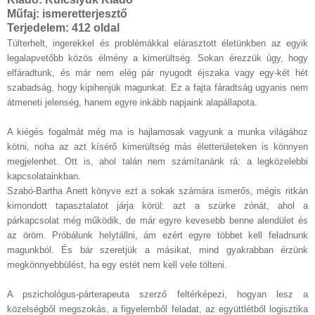
Műfaj:
ismeretterjesztő
Terjedelem:
412 oldal
Túlterhelt, ingerekkel és problémákkal elárasztott életünkben az egyik
legalapvetőbb közös élmény a kimerültség. Sokan érezzük úgy, hogy
elfáradtunk, és már nem elég pár nyugodt éjszaka vagy egy-két hét
szabadság, hogy kipihenjük magunkat. Ez a fajta fáradtság ugyanis nem
átmeneti jelenség, hanem egyre inkább napjaink alapállapota.
A kiégés fogalmát még ma is hajlamosak vagyunk a munka világához
kötni, noha az azt kísérő kimerültség más életterületeken is könnyen
megjelenhet. Ott is, ahol talán nem számítanánk rá: a legközelebbi
kapcsolatainkban.
Szabó-Bartha Anett könyve ezt a sokak számára ismerős, mégis ritkán
kimondott tapasztalatot járja körül: azt a szürke zónát, ahol a
párkapcsolat még működik, de már egyre kevesebb benne alendület és
az öröm. Próbálunk helytállni, ám ezért egyre többet kell feladnunk
magunkból. És bár szeretjük a másikat, mind gyakrabban érzünk
megkönnyebbülést, ha egy estét nem kell vele tölteni.
A pszichológus-párterapeuta szerző feltérképezi, hogyan lesz a
közelségből megszokás, a figyelemből feladat, az együttlétből logisztika