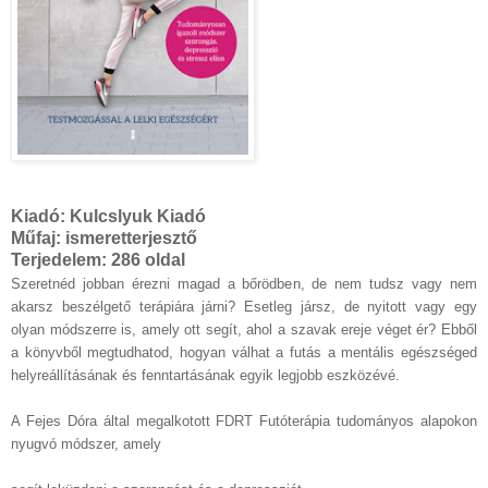
Kiadó:
Kulcslyuk Kiadó
Műfaj:
ismeretterjesztő
Terjedelem:
286 oldal
Szeretnéd jobban érezni magad a bőrödben, de nem tudsz vagy nem
akarsz beszélgető terápiára járni? Esetleg jársz, de nyitott vagy egy
olyan módszerre is, amely ott segít, ahol a szavak ereje véget ér? Ebből
a könyvből megtudhatod, hogyan válhat a futás a mentális egészséged
helyreállításának és fenntartásának egyik legjobb eszközévé.
A Fejes Dóra által megalkotott FDRT Futóterápia tudományos alapokon
nyugvó módszer, amely