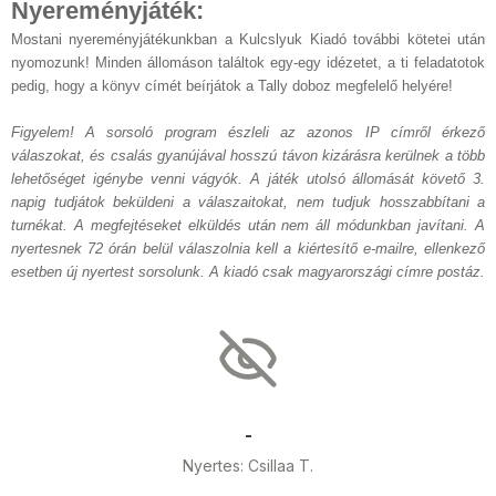
Nyereményjáték:
Mostani nyereményjátékunkban a Kulcslyuk Kiadó további kötetei után
nyomozunk! Minden állomáson találtok egy-egy idézetet, a ti feladatotok
pedig, hogy a könyv címét beírjátok a Tally doboz megfelelő helyére!
Figyelem! A sorsoló program észleli az azonos IP címről érkező
válaszokat, és csalás gyanújával hosszú távon kizárásra kerülnek a több
lehetőséget igénybe venni vágyók. A játék utolsó állomását követő 3.
napig tudjátok beküldeni a válaszaitokat, nem tudjuk hosszabbítani a
turnékat. A megfejtéseket elküldés után nem áll módunkban javítani. A
nyertesnek 72 órán belül válaszolnia kell a kiértesítő e-mailre, ellenkező
esetben új nyertest sorsolunk. A kiadó csak magyarországi címre postáz.