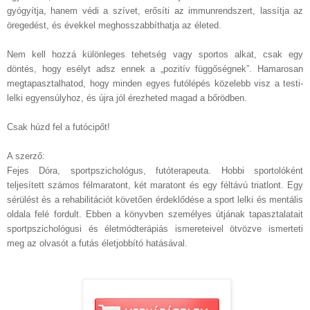
gyógyítja, hanem védi a szívet, erősíti az immunrendszert, lassítja az
öregedést, és évekkel meghosszabbíthatja az életed.
Nem kell hozzá különleges tehetség vagy sportos alkat, csak egy
döntés, hogy esélyt adsz ennek a „pozitív függőségnek”. Hamarosan
megtapasztalhatod, hogy minden egyes futólépés közelebb visz a testi-
lelki egyensúlyhoz, és újra jól érezheted magad a bőrödben.
Csak húzd fel a futócipőt!
A szerző:
Fejes Dóra, sportpszichológus, futóterapeuta. Hobbi sportolóként
teljesített számos félmaratont, két maratont és egy féltávú triatlont. Egy
sérülést és a rehabilitációt követően érdeklődése a sport lelki és mentális
oldala felé fordult. Ebben a könyvben személyes útjának tapasztalatait
sportpszichológusi és életmódterápiás ismereteivel ötvözve ismerteti
meg az olvasót a futás életjobbító hatásával.