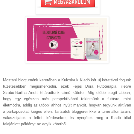
Mostani blogturnénk keretében a Kulcslyuk Kiadó két új kötetével fogunk
tüzetesebben megismerkedni, ezek Fejes Dóra Futóterápia, illetve
Szabó-Bartha Anett Elfáradtunk című kötetei. Míg előbbi segít abban,
hogy egy egészen más perspektívából tekintsünk a futásra, mint
életmódra, addig az utóbbi ahhoz nyújt mankót, hogyan tegyünk aktívan
a párkapcsolati kiégés ellen. Tartsatok bloggereinkkel a turné állomásain,
válaszoljatok a feltett kérdésekre, és nyerjétek meg a Kiadó által
felajánlott példányt az egyik kötetből!