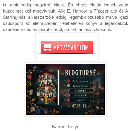
is, amit eddig magukról hittek. És ehhez életük legnehezebb
küzdelmét kell megvívniuk. Alix E. Harrow, a Tízezer ajtó és A
Starling-ház sikerszerzője eddigi legambiciózusabb műve igazi
csúcspont az életművében, letehetetlen könyv a legendákról,
szerelemről és árulásról – arról, amiért fantasyt olvasunk.
Banner helye