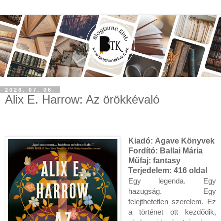
2026. 07. 06.
Alix E. Harrow: Az örökkévaló
Kiadó:
Agave Könyvek
Fordító:
Ballai Mária
Műfaj:
fantasy
Terjedelem:
416 oldal
Egy legenda. Egy
hazugság. Egy
felejthetetlen szerelem. Ez
a történet ott kezdődik,