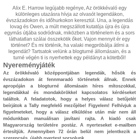
Alix E. Harrow legújabb regénye, Az örökkévaló egy
különleges utazásra hívja az olvasót legendákon,
évszázadokon és időhurkokon keresztül. Una, a legendás
lovag és Owen, a múlt megszállott kutatója újra és újra
egymás útjába sodródnak, miközben a történelem és a sors
láthatatlan szálai összekötik őket. Vajon mennyit ér egy
történet? És mi történik, ha valaki megpróbálja átírni a
legendát? Tartsatok velünk a blogturné állomásain, és a
turné végén ti is nyerhettek egy példányt a kötetből!
Nyereményjáték
Az örökkévaló középpontjában legendák, hősök és
évszázadokon át fennmaradó történetek állnak. Ennek
apropóján a blogturné állomásain híres mítoszokkal,
legendákkal és mondakörökkel kapcsolatos kérdéseket
találtok. A feladatotok, hogy a helyes válasz betűjelét
beírjátok a Tally megfelelő mezőjébe! Figyelem! Felhívjuk a
figyelmeteket, hogy a válasz elküldése után már nem áll
módunkban manuálisan javítani rajta. A kiadó csak
Magyarország területére postáz. A nyerteseket e-mailben
értesítjük. Amennyiben 72 órán belül nem jelentkezik a
szerencsés, újabb nyertest sorsolunk.