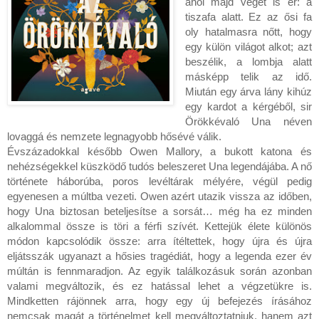
ahol majd véget is ér: a
tiszafa alatt. Ez az ősi fa
oly hatalmasra nőtt, hogy
egy külön világot alkot; azt
beszélik, a lombja alatt
másképp telik az idő.
Miután egy árva lány kihúz
egy kardot a kérgéből, sir
Örökkévaló Una néven
lovaggá és nemzete legnagyobb hősévé válik.
Évszázadokkal később Owen Mallory, a bukott katona és
nehézségekkel küszködő tudós beleszeret Una legendájába. A nő
története háborúba, poros levéltárak mélyére, végül pedig
egyenesen a múltba vezeti. Owen azért utazik vissza az időben,
hogy Una biztosan beteljesítse a sorsát… még ha ez minden
alkalommal össze is töri a férfi szívét. Kettejük élete különös
módon kapcsolódik össze: arra ítéltettek, hogy újra és újra
eljátsszák ugyanazt a hősies tragédiát, hogy a legenda ezer év
múltán is fennmaradjon. Az egyik találkozásuk során azonban
valami megváltozik, és ez hatással lehet a végzetükre is.
Mindketten rájönnek arra, hogy egy új befejezés írásához
nemcsak magát a történelmet kell megváltoztatniuk, hanem azt