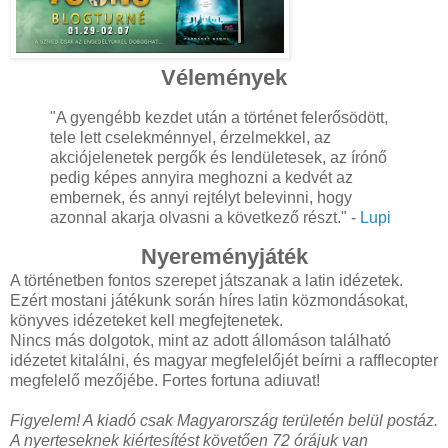
Vélemények
"A gyengébb kezdet után a történet felerősödött,
tele lett cselekménnyel, érzelmekkel, az
akciójelenetek pergők és lendületesek, az írónő
pedig képes annyira meghozni a kedvét az
embernek, és annyi rejtélyt belevinni, hogy
azonnal akarja olvasni a következő részt." -
Lupi
Nyereményjáték
A történetben fontos szerepet játszanak a latin idézetek.
Ezért mostani játékunk során híres latin közmondásokat,
könyves idézeteket kell megfejtenetek.
Nincs más dolgotok, mint az adott állomáson található
idézetet kitalálni, és magyar megfelelőjét beírni a rafflecopter
megfelelő mezőjébe. Fortes fortuna adiuvat!
Figyelem! A kiadó csak Magyarország területén belül postáz.
A nyerteseknek kiértesítést követően 72 órájuk van