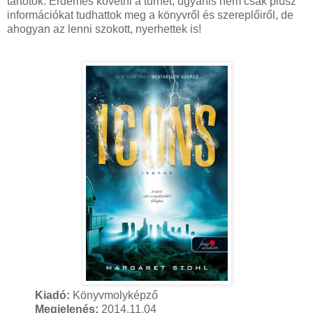
tartotok. Érdemes követni a turnét, ugyanis nem csak plusz
információkat tudhattok meg a könyvről és szereplőiről, de
ahogyan az lenni szokott, nyerhettek is!
Kiadó:
Könyvmolyképző
Megjelenés:
2014.11.04