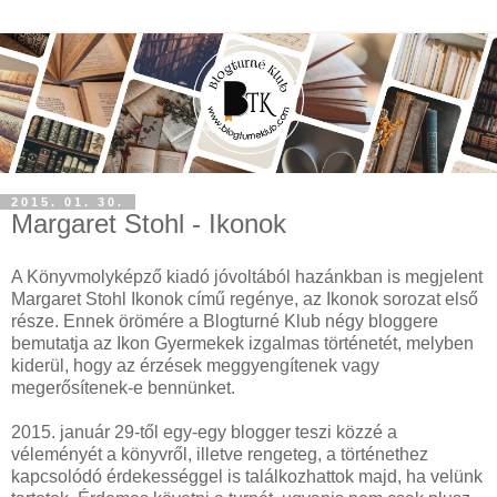
2015. 01. 30.
Margaret Stohl - Ikonok
A Könyvmolyképző kiadó jóvoltából hazánkban is megjelent
Margaret Stohl Ikonok című regénye, az Ikonok sorozat első
része. Ennek örömére a Blogturné Klub négy bloggere
bemutatja az Ikon Gyermekek izgalmas történetét, melyben
kiderül, hogy az érzések meggyengítenek vagy
megerősítenek-e bennünket.
2015. január 29-től egy-egy blogger teszi közzé a
véleményét a könyvről, illetve rengeteg, a történethez
kapcsolódó érdekességgel is találkozhattok majd, ha velünk