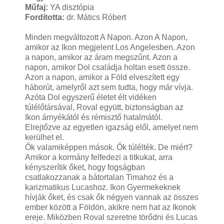
Műfaj:
YA disztópia
Fordította:
dr. Mátics Róbert
Minden megváltozott A Napon. Azon A Napon,
amikor az Ikon megjelent Los Angelesben. Azon
a napon, amikor az áram megszűnt. Azon a
napon, amikor Dol családja holtan esett össze.
Azon a napon, amikor a Föld elveszített egy
háborút, amelyről azt sem tudta, hogy már vívja.
Azóta Dol egyszerű életet élt vidéken
túlélőtársával, Roval együtt, biztonságban az
Ikon árnyékától és rémisztő hatalmától.
Elrejtőzve az egyetlen igazság elől, amelyet nem
kerülhet el.
Ők valamiképpen mások. Ők túlélték. De miért?
Amikor a kormány felfedezi a titkukat, arra
kényszerítik őket, hogy fogságban
csatlakozzanak a bátortalan Timahoz és a
karizmatikus Lucashoz. Ikon Gyermekeknek
hívják őket, és csak ők négyen vannak az összes
ember között a Földön, akikre nem hat az Ikonok
ereje. Miközben Roval szeretne törődni és Lucas