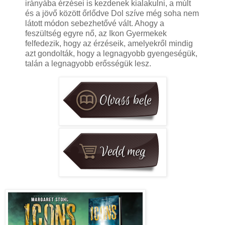
irányába érzései is kezdenek kialakulni, a múlt
és a jövő között őrlődve Dol szíve még soha nem
látott módon sebezhetővé vált. Ahogy a
feszültség egyre nő, az Ikon Gyermekek
felfedezik, hogy az érzéseik, amelyekről mindig
azt gondolták, hogy a legnagyobb gyengeségük,
talán a legnagyobb erősségük lesz.