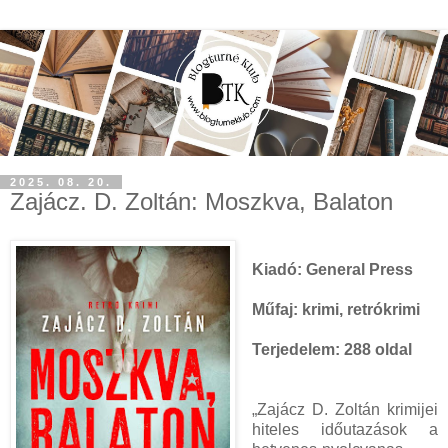
2025. 08. 20.
Zajácz. D. Zoltán: Moszkva, Balaton
Kiadó: General Press
Műfaj: krimi, retrókrimi
Terjedelem: 288 oldal
„Zajácz D. Zoltán krimijei
hiteles időutazások a