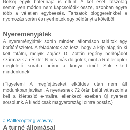
Bolsoj egyik balerinája is eltűnt. A két eset látszólag
semmilyen módon nem kapcsolódik össze, azonban egyre
több a véletlen egybeesés. Tartsatok bloggereinkkel a
nyomozás során és nyerhettek egy példányt a kötetből!
Nyereményjáték
A nyereményjáték során minden állomáson találtok egy
borítórészletet. A feladatotok az lesz, hogy a kép alapján ki
kell találni, melyik Zajácz D. Zoltán regény borítójából
származik a részlet. Nincs más dolgotok, mint a Rafflecopter
megfelelő sorába beírni a könyv címét. Sok sikert
mindenkinek!
(Figyelem! A megfejtéseket elküldés után nem áll
módunkban javítani. A nyertesnek 72 órán belül válaszolnia
kell a kiértesítő e-mailre, ellenkező esetben új nyertest
sorsolunk. A kiadó csak magyarországi címre postáz.)
a Rafflecopter giveaway
A turné állomásai