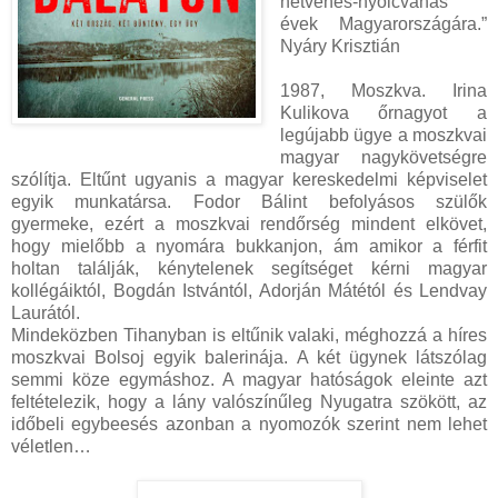
hetvenes-nyolcvanas
évek Magyarországára.”
Nyáry Krisztián
1987, Moszkva. Irina
Kulikova őrnagyot a
legújabb ügye a moszkvai
magyar nagykövetségre
szólítja. Eltűnt ugyanis a magyar kereskedelmi képviselet
egyik munkatársa. Fodor Bálint befolyásos szülők
gyermeke, ezért a moszkvai rendőrség mindent elkövet,
hogy mielőbb a nyomára bukkanjon, ám amikor a férfit
holtan találják, kénytelenek segítséget kérni magyar
kollégáiktól, Bogdán Istvántól, Adorján Mátétól és Lendvay
Laurától.
Mindeközben Tihanyban is eltűnik valaki, méghozzá a híres
moszkvai Bolsoj egyik balerinája. A két ügynek látszólag
semmi köze egymáshoz. A magyar hatóságok eleinte azt
feltételezik, hogy a lány valószínűleg Nyugatra szökött, az
időbeli egybeesés azonban a nyomozók szerint nem lehet
véletlen…