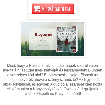
Most, hogy a Pásztorkirály felfedte magát, sikerül vajon
megtalálni az Éger ikrek kártyáját és felszabadítani Blundert
a veszélyes köd alól? És visszatérhet vajon Elspeth az
elméje mélyéről, ahova a szörny száműzte? Az Egy sötét
ablak folytatását, és egyben a duológia lezárását idén hozta
el számunkra a Könyvmolyképző. Gyertek és izguljatok
velünk Elspeth és Ravyn sorsáért!