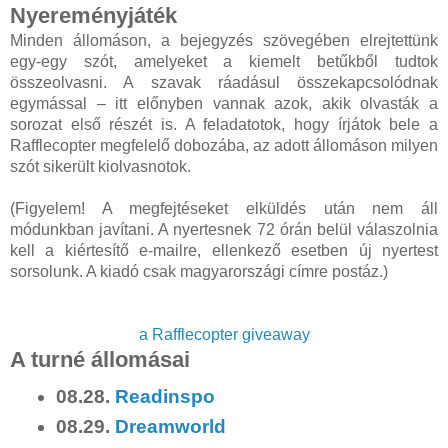
Nyereményjáték
Minden állomáson, a bejegyzés szövegében elrejtettünk
egy-egy szót, amelyeket a kiemelt betűkből tudtok
összeolvasni. A szavak ráadásul összekapcsolódnak
egymással – itt előnyben vannak azok, akik olvasták a
sorozat első részét is. A feladatotok, hogy írjátok bele a
Rafflecopter megfelelő dobozába, az adott állomáson milyen
szót sikerült kiolvasnotok.
(Figyelem! A megfejtéseket elküldés után nem áll
módunkban javítani. A nyertesnek 72 órán belül válaszolnia
kell a kiértesítő e-mailre, ellenkező esetben új nyertest
sorsolunk. A kiadó csak magyarországi címre postáz.)
a Rafflecopter giveaway
A turné állomásai
08.28.
Readinspo
08.29.
Dreamworld