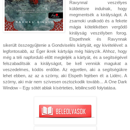
Ravynnal veszélyes
küldetésre indulnak, hogy
megmentsék a királyságot. A
zsarnoki uralkodó és a fekete
mágia kötelékében vergődő
királyság veszélyben forog.
Elspethnek és Ravynnak
sikerült összegyűjtenie a Gondviselés kártyáit, egy kivételével: a
legfontosabb, az Éger ikrek kártyája még hiányzik. Ahhoz, hogy
még a téli napforduló előtt megleljék a kártyát, és a segítségével
felszabadítsák a királyságot, be kell venniük magukat a
veszedelmes, ködös erdőbe. Az egyetlen, aki a segítségükre
lehet ebben, az az a szörny, aki Elspeth fejében él: a Lidérc. A
szörny, aki már nem szívesen osztozkodik tovább… A One Dark
Window – Egy sötét ablak kísérteties, lebilincselő folytatása.