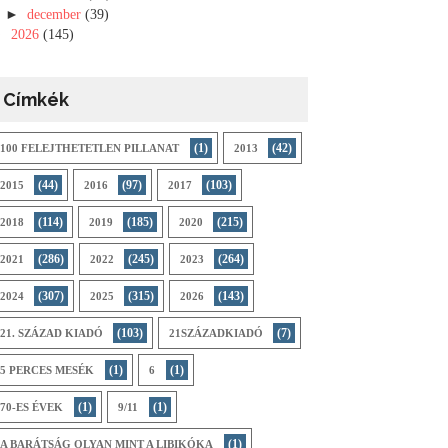
►
december
(39)
►
2026
(145)
Címkék
(1)
(42)
100 FELEJTHETETLEN PILLANAT
2013
(44)
(97)
(103)
2015
2016
2017
(114)
(185)
(215)
2018
2019
2020
(286)
(245)
(264)
2021
2022
2023
(307)
(315)
(143)
2024
2025
2026
(103)
(7)
21. SZÁZAD KIADÓ
21SZÁZADKIADÓ
(1)
(1)
5 PERCES MESÉK
6
(1)
(1)
70-ES ÉVEK
9/11
(1)
A BARÁTSÁG OLYAN MINT A LIBIKÓKA