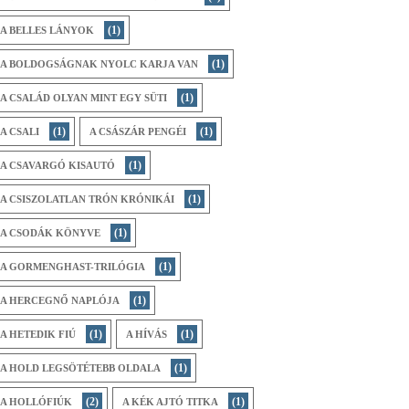
(1)
A BELLES LÁNYOK
(1)
A BOLDOGSÁGNAK NYOLC KARJA VAN
(1)
A CSALÁD OLYAN MINT EGY SÜTI
(1)
(1)
A CSALI
A CSÁSZÁR PENGÉI
(1)
A CSAVARGÓ KISAUTÓ
(1)
A CSISZOLATLAN TRÓN KRÓNIKÁI
(1)
A CSODÁK KÖNYVE
(1)
A GORMENGHAST-TRILÓGIA
(1)
A HERCEGNŐ NAPLÓJA
(1)
(1)
A HETEDIK FIÚ
A HÍVÁS
(1)
A HOLD LEGSÖTÉTEBB OLDALA
(2)
(1)
A HOLLÓFIÚK
A KÉK AJTÓ TITKA