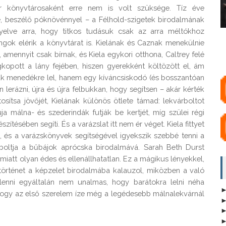
r könyvtárosaként erre nem is volt szüksége. Tíz éve
te, beszélő póknövénnyel – a Félhold-szigetek birodalmának
gyelve arra, hogy titkos tudásuk csak az arra méltókhoz
ángok elérik a könyvtárat is. Kielának és Caznak menekülnie
amennyit csak bírnak, és Kiela egykori otthona, Caltrey felé
kopott a lány fejében, hiszen gyerekként költözött el, ám
csak menedékre lel, hanem egy kíváncsiskodó (és bosszantóan
n lerázni, újra és újra felbukkan, hogy segítsen – akár kérték
osítsa jövőjét, Kielának különös ötlete támad: lekvárboltot
ja málna- és szederindák futják be kertjét, míg szülei régi
ítésében segíti. És a varázslat itt nem ér véget. Kiela fittyet
, és a varázskönyvek segítségével igyekszik szebbé tenni a
várboltja a bűbájok aprócska birodalmává. Sarah Beth Durst
iatt olyan édes és ellenállhatatlan. Ez a mágikus lényekkel,
 történet a képzelet birodalmába kalauzol, miközben a való
lenni egyáltalán nem unalmas, hogy barátokra lelni néha
ogy az első szerelem íze még a legédesebb málnalekvárnál