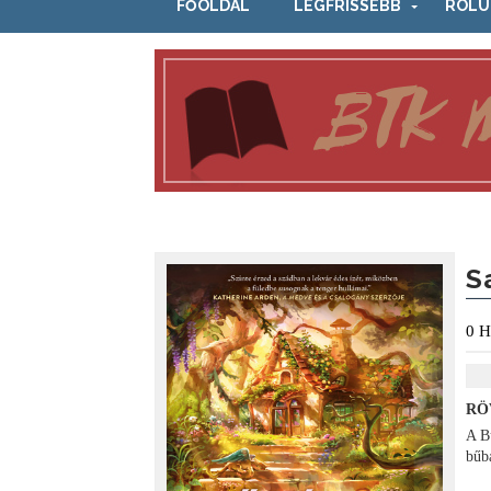
FŐOLDAL
LEGFRISSEBB
RÓLU
S
0
H
RÖ
A Bű
bűb