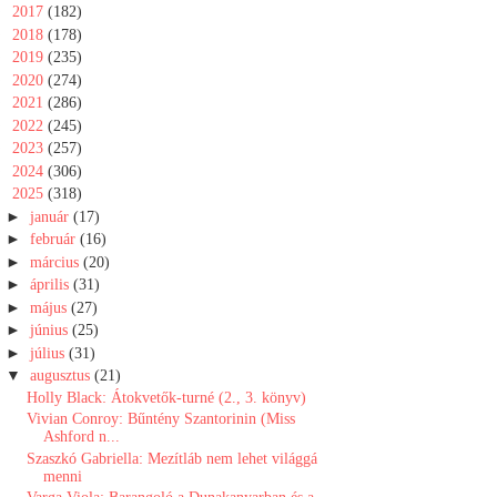
►
2017
(182)
►
2018
(178)
►
2019
(235)
►
2020
(274)
►
2021
(286)
►
2022
(245)
►
2023
(257)
►
2024
(306)
▼
2025
(318)
►
január
(17)
►
február
(16)
►
március
(20)
►
április
(31)
►
május
(27)
►
június
(25)
►
július
(31)
▼
augusztus
(21)
Holly Black: Átokvetők-turné (2., 3. könyv)
Vivian Conroy: Bűntény Szantorinin (Miss
Ashford n...
Szaszkó Gabriella: Mezítláb nem lehet világgá
menni