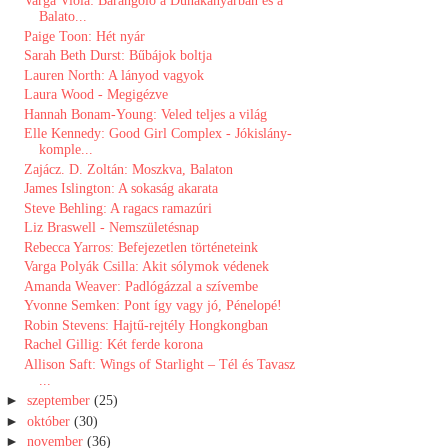
Varga Viola: Barangoló a Dunakanyarban és a
Balato...
Paige Toon: Hét nyár
Sarah Beth Durst: Bűbájok boltja
Lauren North: A ​lányod vagyok
Laura Wood - Megigézve
Hannah Bonam-Young: Veled teljes a világ
Elle Kennedy: Good Girl Complex - Jókislány-
komple...
Zajácz. D. Zoltán: Moszkva, Balaton
James Islington: A sokaság akarata
Steve Behling: A ragacs ramazúri
Liz Braswell - Nemszületésnap
Rebecca Yarros: Befejezetlen történeteink
Varga Polyák Csilla: Akit sólymok védenek
Amanda Weaver: Padlógázzal a szívembe
Yvonne Semken: Pont így vagy jó, Pénelopé!
Robin Stevens: Hajtű-rejtély Hongkongban
Rachel Gillig: Két ferde korona
Allison Saft: Wings ​of Starlight – Tél és Tavasz
...
►
szeptember
(25)
►
október
(30)
►
november
(36)