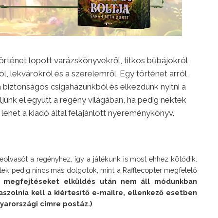
történet lopott varázskönyvekről, titkos
bűbájokról
l, lekvárokról és a szerelemről. Egy történet arról,
 a biztonságos csigaházunkból és elkezdünk nyitni a
ljünk el együtt a regény világában, ha pedig nektek
 lehet a kiadó által felajánlott nyereménykönyv.
eolvasót a regényhez, így a játékunk is most ehhez kötődik.
tek pedig nincs más dolgotok, mint a Rafflecopter megfelelő
 megfejtéseket elküldés után nem áll módunkban
laszolnia kell a kiértesítő e-mailre, ellenkező esetben
yarországi címre postáz.)