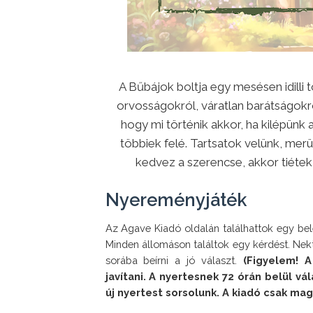
A Bűbájok boltja egy mesésen idilli 
orvosságokról, váratlan barátságokró
hogy mi történik akkor, ha kilépünk
többiek felé. Tartsatok velünk, merü
kedvez a szerencse, akkor tiétek
Nyereményjáték
Az Agave Kiadó oldalán találhattok egy bel
Minden állomáson találtok egy kérdést. Nek
sorába beírni a jó választ.
(Figyelem! A
javítani. A nyertesnek 72 órán belül vá
új nyertest sorsolunk. A kiadó csak mag