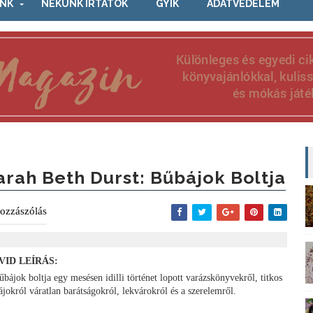
NK
NEKÜNK ÍRTÁTOK
GYIK
ADATVÉDELEM
arah Beth Durst: Bűbájok Boltja
ozzászólás
VID LEÍRÁS:
bájok boltja egy mesésen idilli történet lopott varázskönyvekről, titkos
ájokról váratlan barátságokról, lekvárokról és a szerelemről.