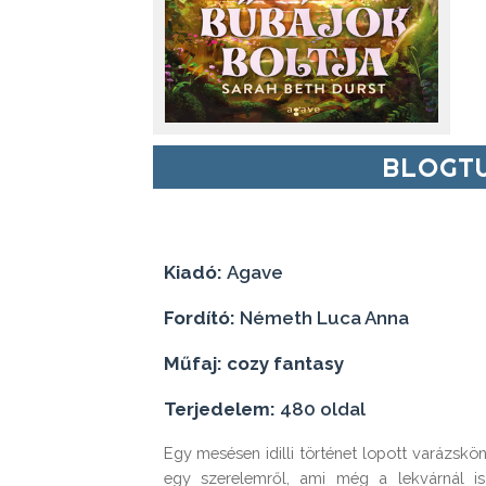
BLOGTU
Kiadó:
Agave
Fordító:
Németh Luca Anna
Műfaj: cozy fantasy
Terjedelem:
480 oldal
Egy mesésen idilli történet lopott varázskö
egy szerelemről, ami még a lekvárnál i