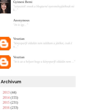
Gyimesi Berni
"sziasztok! ennek a blogturné nyereményjátéknak mi
k..."
Anonymous
"én is így... "
Vesztian
"könyvparfé oldalán nem találtam a játékot, csak é
n..."
Vesztian
"itt is az a helyzet hogy a könyvparfé oldalán nem ..."
Archívum
►
2013
(44)
►
2014
(155)
►
2015
(231)
►
2016
(233)