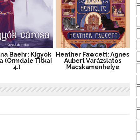
ina Baehr: Kígyók ​
Heather Fawcett: Agnes
a (Ormdale Titkai
Aubert Varázslatos
4.)
Macskamenhelye