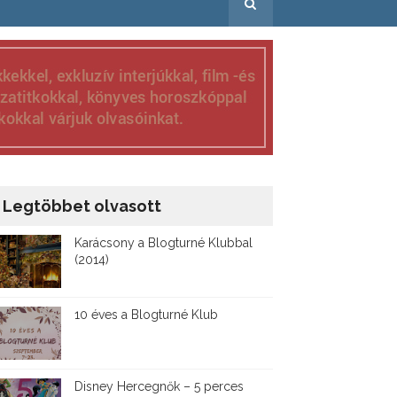
Legtöbbet olvasott
Karácsony a Blogturné Klubbal
(2014)
10 éves a Blogturné Klub
Disney ​Hercegnők – 5 perces