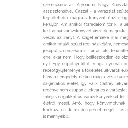
szerencsére az Alyssiumi Nagy Könyvtá
asszisztensével, Cazzal – a varázslat szül
legféltettebb mágikus könyveit őrizte, ü
kerüljön. Ám amikor forradalom tör ki, a l
kell: annyi varázskönyvet visznek magukkal, 
veszik az irányt. A sziget emléke már meg
amikor rátalál szülei régi házikójára, nem
jóképű) szomszédra is. Larran, akit lehetetle
erre, akár nem. Hogy beilleszkedjen és bizt
nyit. Egy csipetnyi tiltott mágia nyomán bu
receptgyűjteménye a tökéletes lekvárok elkész
hány az engedély nélküli mágia veszélyeire
szigetlakók életét. Így válik Caltrey lek
regénye nem csupán a lekvár és a varázslat m
fahéjas csigákkal és varázskönyvekkel teli
életről mesél. Arról, hogy könyvmolynak 
kockázatos, de minden percet megér – és h
is mennyeibb…