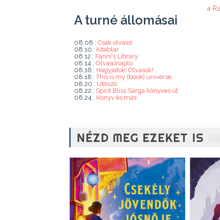
a R
A turné állomásai
08.08.:
Csak olvass!
08.10.:
Kitablar
08.12.:
Fanni's Library
08.14.:
Olvasónapló
08.16.:
Hagyjatok! Olvasok!
08.18.:
This is my (book) universe.
08.20.:
Utószó
08.22.:
Spirit Bliss Sárga könyves út
08.24.:
Könyv és más
NÉZD MEG EZEKET IS