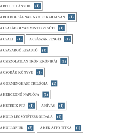
(1)
A BELLES LÁNYOK
(1)
A BOLDOGSÁGNAK NYOLC KARJA VAN
(1)
A CSALÁD OLYAN MINT EGY SÜTI
(1)
(1)
A CSALI
A CSÁSZÁR PENGÉI
(1)
A CSAVARGÓ KISAUTÓ
(1)
A CSISZOLATLAN TRÓN KRÓNIKÁI
(1)
A CSODÁK KÖNYVE
(1)
A GORMENGHAST-TRILÓGIA
(1)
A HERCEGNŐ NAPLÓJA
(1)
(1)
A HETEDIK FIÚ
A HÍVÁS
(1)
A HOLD LEGSÖTÉTEBB OLDALA
(2)
(1)
A HOLLÓFIÚK
A KÉK AJTÓ TITKA