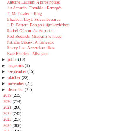
Antoine Laurain: A piros notesz
Jus Accardo: Tremble - Remegés
T. M. Frazier – King
Elizabeth Hoyt: Szívembe zárva
J. D. Barrett: Receptek újrakezdéshez
Rachel Gibson: Az ​én pasim…
Paul Rudnick: Minden a te hibád
Patricia Gibney: A hiányzók
Stacey Lee: A ​szerelem illata
Kate Eberlen - Miss you
►
július
(10)
►
augusztus
(9)
►
szeptember
(15)
►
október
(22)
►
november
(21)
►
december
(22)
►
2019
(235)
►
2020
(274)
►
2021
(286)
►
2022
(245)
►
2023
(257)
►
2024
(306)