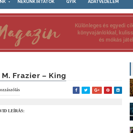
NK
NEKÜNK ÍRTÁTOK
GYIK
ADATVÉDELEM
. M. Frazier – King
ozzászólás
VID LEÍRÁS: