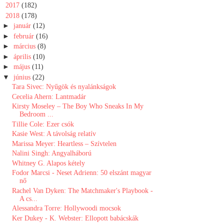
►
2017
(182)
▼
2018
(178)
►
január
(12)
►
február
(16)
►
március
(8)
►
április
(10)
►
május
(11)
▼
június
(22)
Tara Sivec: Nyűgök és nyalánkságok
Cecelia Ahern: Lantmadár
Kirsty Moseley – The Boy Who Sneaks In My
Bedroom ...
Tillie Cole: Ezer csók
Kasie West: A távolság relatív
Marissa Meyer: Heartless – Szívtelen
Nalini Singh: Angyalháború
Whitney G. Alapos kétely
Fodor Marcsi - Neset Adrienn: 50 elszánt magyar
nő
Rachel Van Dyken: The Matchmaker's Playbook -
A cs...
Alessandra Torre: Hollywoodi mocsok
Ker Dukey - K. Webster: Ellopott babácskák