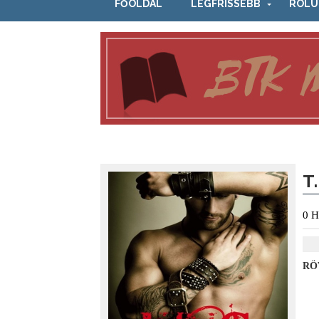
FŐOLDAL
LEGFRISSEBB
RÓLU
T
0
H
RÖ