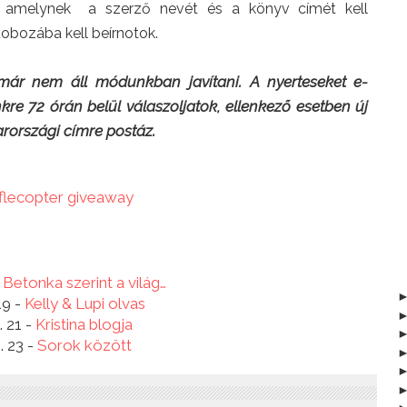
, amelynek a szerző nevét és a könyv címét kell
dobozába kell beírnotok.
 már nem áll módunkban javítani. A nyerteseket e-
nkre 72 órán belül válaszoljatok, ellenkező esetben új
rországi címre postáz.
fflecopter giveaway
-
Betonka szerint a világ…
19 -
Kelly & Lupi olvas
. 21 -
Kristina blogja
. 23 -
Sorok között