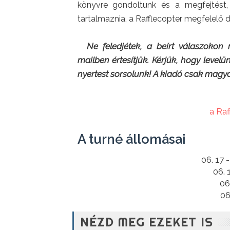
könyvre gondoltunk és a megfejtést
tartalmaznia, a Rafflecopter megfelelő 
Ne feledjétek, a beírt válaszokon
mailben értesítjük. Kérjük, hogy levelü
nyertest sorsolunk! A kiadó csak magya
a Ra
A turné állomásai
06. 17 
06. 
06
06
NÉZD MEG EZEKET IS