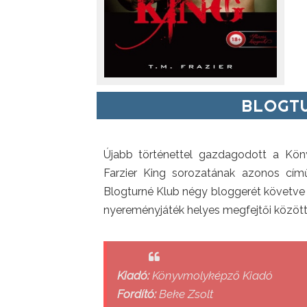
BLOGTU
Újabb történettel gazdagodott a Kö
Farzier King sorozatának azonos című
Blogturné Klub négy bloggerét követve 
nyereményjáték helyes megfejtői között 
Kiadó:
Könyvmolyképző Kiadó
Fordító:
Beke Zsolt