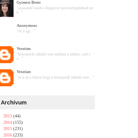
Gyimesi Berni
"sziasztok! ennek a blogturné nyereményjátéknak mi
k..."
Anonymous
"én is így... "
Vesztian
"könyvparfé oldalán nem találtam a játékot, csak é
n..."
Vesztian
"itt is az a helyzet hogy a könyvparfé oldalán nem ..."
Archívum
►
2013
(44)
►
2014
(155)
►
2015
(231)
►
2016
(233)