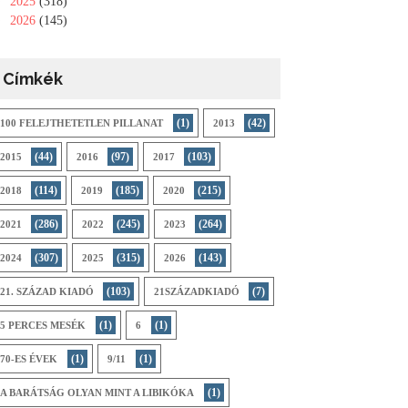
►
2025
(318)
►
2026
(145)
Címkék
(1)
(42)
100 FELEJTHETETLEN PILLANAT
2013
(44)
(97)
(103)
2015
2016
2017
(114)
(185)
(215)
2018
2019
2020
(286)
(245)
(264)
2021
2022
2023
(307)
(315)
(143)
2024
2025
2026
(103)
(7)
21. SZÁZAD KIADÓ
21SZÁZADKIADÓ
(1)
(1)
5 PERCES MESÉK
6
(1)
(1)
70-ES ÉVEK
9/11
(1)
A BARÁTSÁG OLYAN MINT A LIBIKÓKA