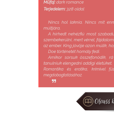
Műfaj:
dark romance
Terjedelem:
328 oldal
Nincs hol laknia. Nincs mit en
múltjára.
A hírhedt nehézfiú most szabadu
szembekerülni, mert vérrel, fájdalom
az ember. King jövője azon múlik, ho
Doe történetét homály fedi.
Amikor sorsuk összefonódik, rá
tanulniuk elengedni addigi életüket.
Romantika és erotika, krimivel fű
megdobogtatásához.