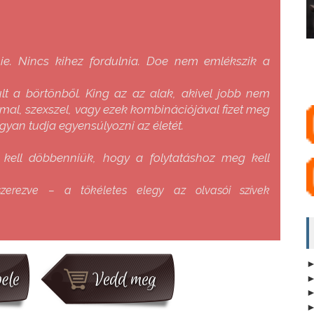
nie. Nincs kihez fordulnia. Doe nem emlékszik a
lt a börtönből. King az az alak, akivel jobb nem
mal, szexszel, vagy ezek kombinációjával fizet meg
gyan tudja egyensúlyozni az életét.
 kell döbbenniük, hogy a folytatáshoz meg kell
szerezve – a tökéletes elegy az olvasói szívek