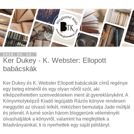
2018. 06. 14.
Ker Dukey - K. Webster: Ellopott
babácskák
Ker Dukey és K. Webster Ellopott babácskák című regénye
egy beteg elméről és egy olyan nőről szól, aki
elképzelhetetlen szenvedéseken ment át gyereklányként. A
Könyvmolyképző Kiadó legújabb Rázós könyve rendesen
meggyötri az olvasó lelkét, miközben bemutatja Jade múltját
és jelenét. A turné során három bloggerünk véleményét
olvashatjátok a könyvről, valamint ha megfejtitek a
feladványainkat, ti is nyerhettek egy saját példányt.