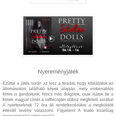
Nyereményjáték
Ezúttal a játék során az lesz a feladat, hogy kitaláljátok az
állomásokon található képek alapján, mely emberrablós
filmre is gondoltunk. Nincs más dolgotok, csak írjátok be a
filmek magyar címét a rafflecopter doboz megfelelő sorába!
A nyerteseknek 72 óra áll rendelkezésükre a megküldött
értesítő levélre válaszolni. Figyelem! A kiadó kizárólag
magyarországi címre postáz.