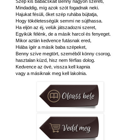
Szép kis babácskáit Benny nagyon szereti,
Mindaddig, míg azok szót fogadnak neki.
Hajukat fésüli, őket szép ruhába bújtatja,
Hogy tökéletességük semmi ne sújthassa.
Ha eljön az éj, velük játszadozni szeret,
Egyikük félénk, de a másik harcol és fenyeget.
Mikor aztán kedvence futásnak ered,
Hiába ígér a másik baba szépeket,
Benny szíve megtört, szeméből könny csorog,
hasztalan küzd, hisz nem férfias dolog.
Kedvence az övé, vissza kell kapnia
vagy a másiknak meg kell lakolnia.