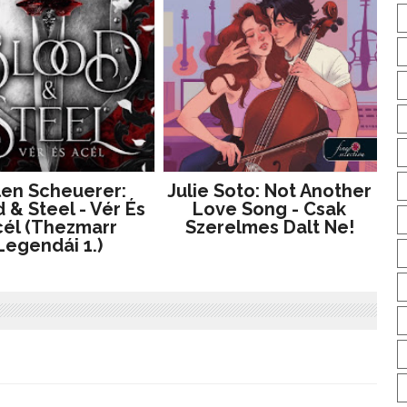
len Scheuerer:
Julie Soto: Not Another
 & Steel - Vér És
Love Song - Csak
él (Thezmarr
Szerelmes Dalt Ne!
Legendái 1.)