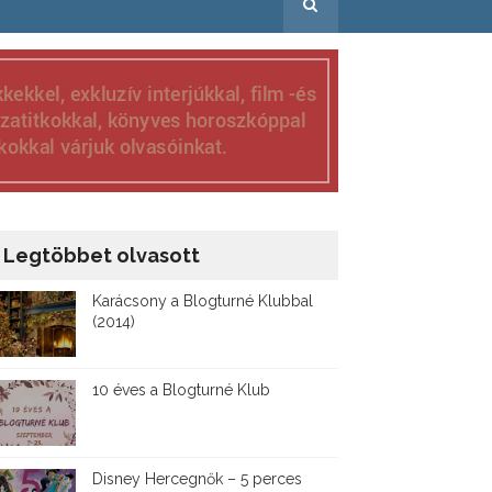
Legtöbbet olvasott
Karácsony a Blogturné Klubbal
(2014)
10 éves a Blogturné Klub
Disney ​Hercegnők – 5 perces