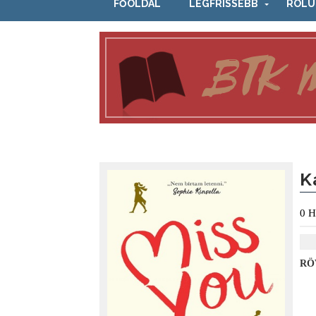
FŐOLDAL
LEGFRISSEBB
RÓLU
K
0
H
RÖ