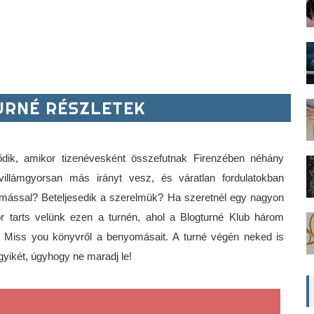
RNÉ RÉSZLETEK
ik, amikor tizenévesként összefutnak Firenzében néhány 
 villámgyorsan más irányt vesz, és váratlan fordulatokban 
ymással? Beteljesedik a szerelmük? Ha szeretnél egy nagyon 
or tarts velünk ezen a turnén, ahol a Blogturné Klub három 
nt Miss you könyvről a benyomásait. A turné végén neked is 