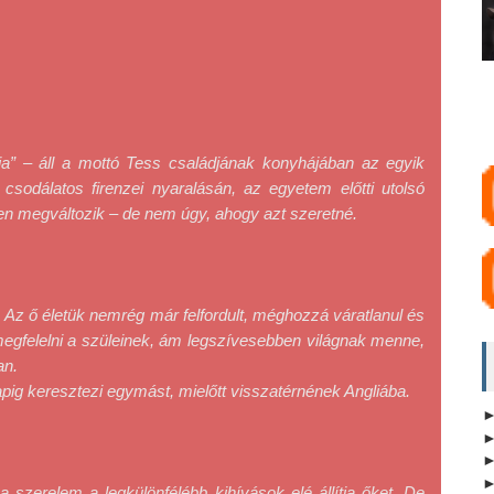
pja” – áll a mottó Tess családjának konyhájában az egyik 
sodálatos firenzei nyaralásán, az egyetem előtti utolsó 
 Az ő életük nemrég már felfordult, méghozzá váratlanul és 
egfelelni a szüleinek, ám legszívesebben világnak menne, 
n. 

 szerelem a legkülönfélébb kihívások elé állítja őket. De 