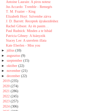
Antoine Laurain: A piros notesz
Jus Accardo: Tremble - Remegés
T. M. Frazier – King
Elizabeth Hoyt: Szívembe zárva
J. D. Barrett: Receptek újrakezdéshez
Rachel Gibson: Az ​én pasim…
Paul Rudnick: Minden a te hibád
Patricia Gibney: A hiányzók
Stacey Lee: A ​szerelem illata
Kate Eberlen - Miss you
►
július
(10)
►
augusztus
(9)
►
szeptember
(15)
►
október
(22)
►
november
(21)
►
december
(22)
►
2019
(235)
►
2020
(274)
►
2021
(286)
►
2022
(245)
►
2023
(257)
►
2024
(306)