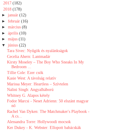
►
2017
(182)
▼
2018
(178)
►
január
(12)
►
február
(16)
►
március
(8)
►
április
(10)
►
május
(11)
▼
június
(22)
Tara Sivec: Nyűgök és nyalánkságok
Cecelia Ahern: Lantmadár
Kirsty Moseley – The Boy Who Sneaks In My
Bedroom ...
Tillie Cole: Ezer csók
Kasie West: A távolság relatív
Marissa Meyer: Heartless – Szívtelen
Nalini Singh: Angyalháború
Whitney G. Alapos kétely
Fodor Marcsi - Neset Adrienn: 50 elszánt magyar
nő
Rachel Van Dyken: The Matchmaker's Playbook -
A cs...
Alessandra Torre: Hollywoodi mocsok
Ker Dukey - K. Webster: Ellopott babácskák