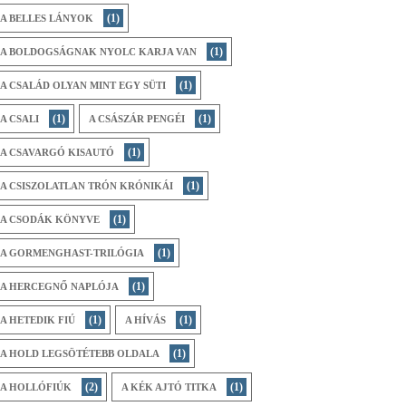
(1)
A BELLES LÁNYOK
(1)
A BOLDOGSÁGNAK NYOLC KARJA VAN
(1)
A CSALÁD OLYAN MINT EGY SÜTI
(1)
(1)
A CSALI
A CSÁSZÁR PENGÉI
(1)
A CSAVARGÓ KISAUTÓ
(1)
A CSISZOLATLAN TRÓN KRÓNIKÁI
(1)
A CSODÁK KÖNYVE
(1)
A GORMENGHAST-TRILÓGIA
(1)
A HERCEGNŐ NAPLÓJA
(1)
(1)
A HETEDIK FIÚ
A HÍVÁS
(1)
A HOLD LEGSÖTÉTEBB OLDALA
(2)
(1)
A HOLLÓFIÚK
A KÉK AJTÓ TITKA