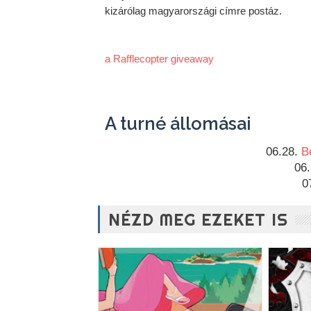
a Rafflecopter giveaway
A turné állomásai
06.28. 
B
06.
0
NÉZD MEG EZEKET IS