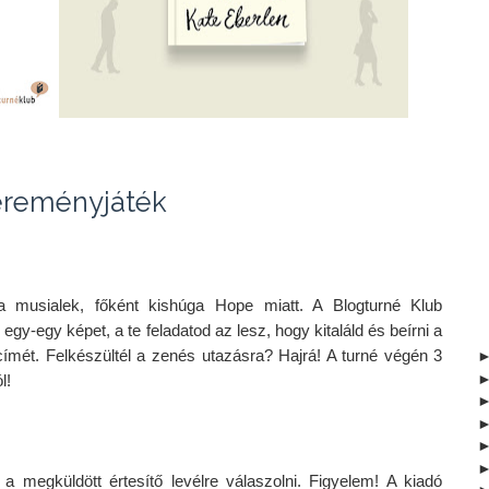
reményjáték
a musialek, főként kishúga Hope miatt. A Blogturné Klub 
egy-egy képet, a te feladatod az lesz, hogy kitaláld és beírni a 
ímét. Felkészültél a zenés utazásra? Hajrá! A turné végén 3 
l! 
 megküldött értesítő levélre válaszolni. Figyelem! A kiadó 