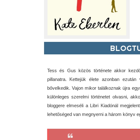
BLOGTU
Tess és Gus közös története akkor kezdőd
pillanatra. Kettejük élete azonban ezután
bővelkedik. Vajon mikor találkoznak újra eg
különleges szerelmi történetet olvasni, akk
bloggere elmeséli a Libri Kiadónál megjele