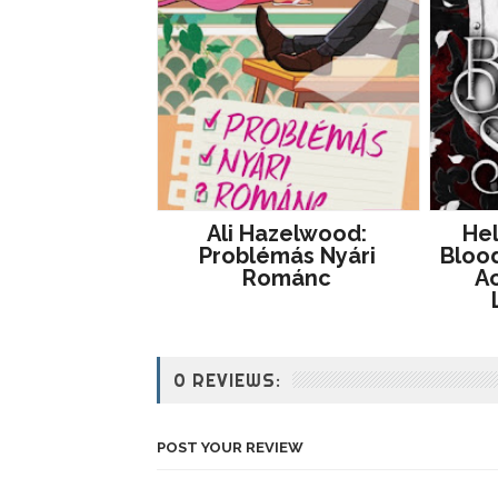
Ali Hazelwood:
He
Problémás ​nyári
Blood
Románc
Ac
0 REVIEWS:
POST YOUR REVIEW