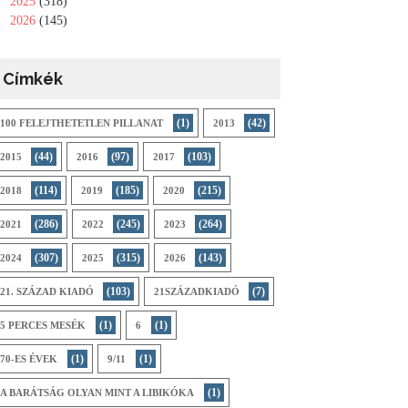
►
2025
(318)
►
2026
(145)
Címkék
(1)
(42)
100 FELEJTHETETLEN PILLANAT
2013
(44)
(97)
(103)
2015
2016
2017
(114)
(185)
(215)
2018
2019
2020
(286)
(245)
(264)
2021
2022
2023
(307)
(315)
(143)
2024
2025
2026
(103)
(7)
21. SZÁZAD KIADÓ
21SZÁZADKIADÓ
(1)
(1)
5 PERCES MESÉK
6
(1)
(1)
70-ES ÉVEK
9/11
(1)
A BARÁTSÁG OLYAN MINT A LIBIKÓKA