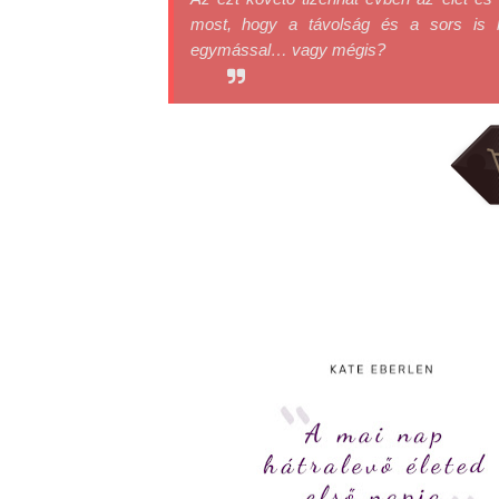
most, hogy a távolság és a sors is k