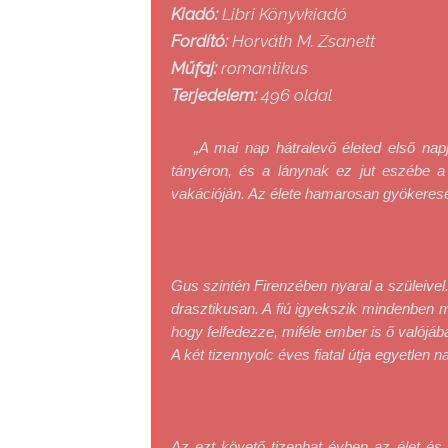
Kiadó:
Libri Könyvkiadó
Fordító:
Horváth M. Zsanett
Műfaj:
romantikus
Terjedelem:
496 oldal
„A ​mai nap hátralevő életed első na
tányéron, és a lánynak ez jut eszébe a c
Gus szintén Firenzében nyaral a szüleivel.
drasztikusan. A fiú igyekszik mindenben m
hogy felfedezze, miféle ember is ő valójába
Az ezt követő tizenhat évben az élet és a