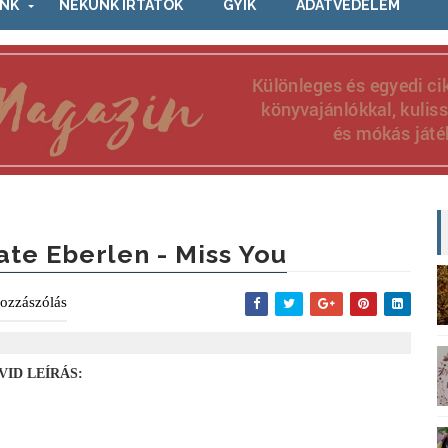
NK
NEKÜNK ÍRTÁTOK
GYIK
ADATVÉDELEM
ate Eberlen - Miss You
ozzászólás
VID LEÍRÁS: