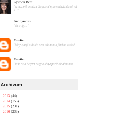
Gyimesi Berni
"sziasztok! ennek a blogturné nyereményjátéknak mi
k..."
Anonymous
"én is így... "
Vesztian
"könyvparfé oldalán nem találtam a játékot, csak é
n..."
Vesztian
"itt is az a helyzet hogy a könyvparfé oldalán nem ..."
Archívum
►
2013
(44)
►
2014
(155)
►
2015
(231)
►
2016
(233)