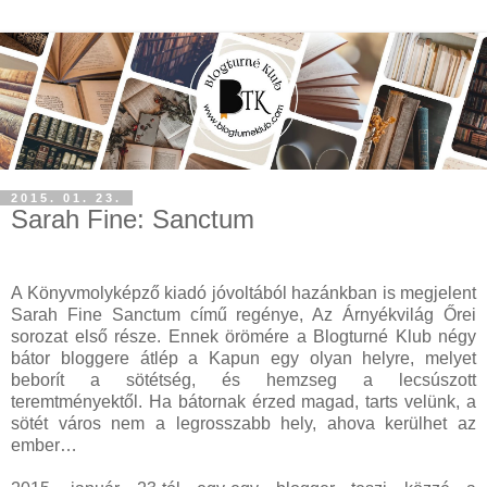
2015. 01. 23.
Sarah Fine: Sanctum
A Könyvmolyképző kiadó jóvoltából hazánkban is megjelent
Sarah Fine Sanctum című regénye, Az Árnyékvilág Őrei
sorozat első része. Ennek örömére a Blogturné Klub négy
bátor bloggere átlép a Kapun egy olyan helyre, melyet
beborít a sötétség, és hemzseg a lecsúszott
teremtményektől. Ha bátornak érzed magad, tarts velünk, a
sötét város nem a legrosszabb hely, ahova kerülhet az
ember…