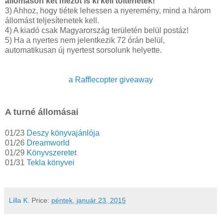
állomáson két mezőt is ki kell töltenetek!
3) Ahhoz, hogy tiétek lehessen a nyeremény, mind a három
állomást teljesítenetek kell.
4) A kiadó csak Magyarország területén belül postáz!
5) Ha a nyertes nem jelentkezik 72 órán belül,
automatikusan új nyertest sorsolunk helyette.
a Rafflecopter giveaway
A turné állomásai
01/23
Deszy könyvajánlója
01/26
Dreamworld
01/29
Könyvszeretet
01/31
Tekla könyvei
Lilla K.
Price:
péntek, január 23, 2015