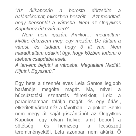
"Az állkapcsán a borosta dörzsölte a
halántékomat, miközben beszélt. – Azt mondtad,
hogy beosontál a városba. Nem az Öngyilkos
Kapukhoz érkeztél meg?
– Nem, nem igazán. Amikor… meghaltam,
kívülre érkeztem meg, egy mezőre. De láttam a
várost, és tudtam, hogy ő itt van. Nem
maradhattam odakint úgy, hogy közben tudom: ő
idebent csapdába esett.
A tervem: bejutni a városba. Megtalálni Nadiát.
Kijutni. Egyszerű."
Egy hete a tizenhét éves Lela Santos legjobb
barátnője megölte magát. Ma, mivel a
búcsúztatási szertartás félresiklott, Lela a
paradicsomban találja magát, és egy óriási,
elkerített várost néz a távolban – a poklot. Senki
nem megy át saját jószántából az Öngyilkos
Kapukon egy olyan helyre, amit beborít a
sötétség, és hemzseg a lecsúszott
teremtményektől. Lela azonban nem akárki. Ő