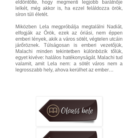
eldöntötte, hogy megmenti legjobb barátnője
lelkét, még akkor is, ha ezzel feláldozza örök,
síron túli életét.
Miközben Lela megpróbálja megtalálni Nadiát,
elfogják az Őrök, ezek az óriási, nem éppen
emberi lények, akik a város sötét, végtelen utcáin
járőröznek. Túlságosan is emberi vezetőjük,
Malachi minden tekintetben különbözik tőlük,
egyet kivéve: halálos hatékonyságát. Malachi tud
valamit, amit Lela nem: a sötét város nem a
legrosszabb hely, ahova kerülhet az ember…