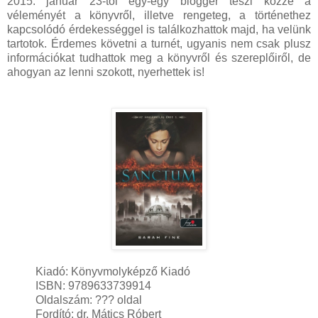
2015. január 23-tól egy-egy blogger teszi közzé a
véleményét a könyvről, illetve rengeteg, a történethez
kapcsolódó érdekességgel is találkozhattok majd, ha velünk
tartotok. Érdemes követni a turnét, ugyanis nem csak plusz
információkat tudhattok meg a könyvről és szereplőiről, de
ahogyan az lenni szokott, nyerhettek is!
Kiadó: Könyvmolyképző Kiadó
ISBN: 9789633739914
Oldalszám: ??? oldal
Fordító: dr. Mátics Róbert