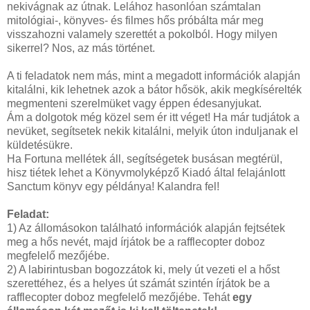
nekivágnak az útnak. Lelához hasonlóan számtalan
mitológiai-, könyves- és filmes hős próbálta már meg
visszahozni valamely szerettét a pokolból. Hogy milyen
sikerrel? Nos, az más történet.
A ti feladatok nem más, mint a megadott információk alapján
kitalálni, kik lehetnek azok a bátor hősök, akik megkísérelték
megmenteni szerelmüket vagy éppen édesanyjukat.
Ám a dolgotok még közel sem ér itt véget! Ha már tudjátok a
nevüket, segítsetek nekik kitalálni, melyik úton induljanak el
küldetésükre.
Ha Fortuna mellétek áll, segítségetek busásan megtérül,
hisz tiétek lehet a Könyvmolyképző Kiadó által felajánlott
Sanctum könyv egy példánya! Kalandra fel!
Feladat:
1) Az állomásokon található információk alapján fejtsétek
meg a hős nevét, majd írjátok be a rafflecopter doboz
megfelelő mezőjébe.
2) A labirintusban bogozzátok ki, mely út vezeti el a hőst
szerettéhez, és a helyes út számát szintén írjátok be a
rafflecopter doboz megfelelő mezőjébe. Tehát
egy