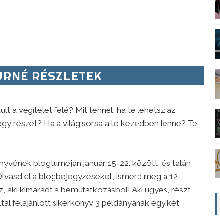
RNÉ RÉSZLETEK
ult a végítélet felé? Mit tennél, ha te lehetsz az
gy részét? Ha a világ sorsa a te kezedben lenne? Te
yvének blogturnéján január 15-22. között, és talán
lvasd el a blogbejegyzéseket, ismerd meg a 12
z, aki kimaradt a bemutatkozásból! Aki ügyes, részt
által felajánlott sikerkönyv 3 példányának egyikét