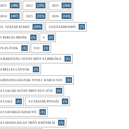
(286)
(245)
(264)
2021
2022
2023
(307)
(315)
(143)
2024
2025
2026
(103)
(7)
21. SZÁZAD KIADÓ
21SZÁZADKIADÓ
(1)
(1)
5 PERCES MESÉK
6
(1)
(1)
70-ES ÉVEK
9/11
(1)
A BARÁTSÁG OLYAN MINT A LIBIKÓKA
(1)
A BELLES LÁNYOK
(1)
A BOLDOGSÁGNAK NYOLC KARJA VAN
(1)
A CSALÁD OLYAN MINT EGY SÜTI
(1)
(1)
A CSALI
A CSÁSZÁR PENGÉI
(1)
A CSAVARGÓ KISAUTÓ
(1)
A CSISZOLATLAN TRÓN KRÓNIKÁI