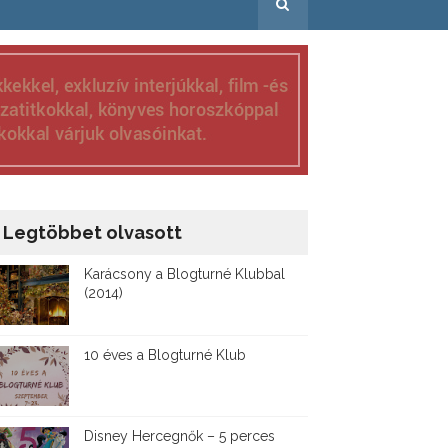
Legtöbbet olvasott
Karácsony a Blogturné Klubbal
(2014)
10 éves a Blogturné Klub
Disney ​Hercegnők – 5 perces