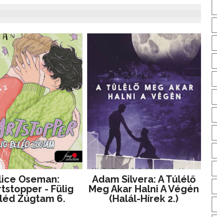
lice Oseman:
Adam Silvera: A ​túlélő
tstopper - Fülig
Meg Akar Halni A Végén
léd Zúgtam 6.
(Halál-Hírek 2.)