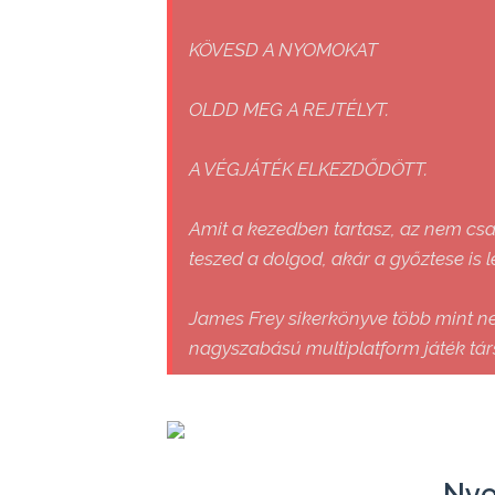
KÖVESD A NYOMOKAT
OLDD MEG A REJTÉLYT.
A VÉGJÁTÉK ELKEZDŐDÖTT.
Amit a kezedben tartasz, az nem csa
teszed a dolgod, akár a győztese is 
James Frey sikerkönyve több mint n
nagyszabású multiplatform játék társu
Nye