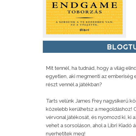
BLOGTU
Mit tennél, ha tudnád, hogy a világ elind
egyetlen, aki megmenti az emberiség e
részt vennél a játékban?
Tarts velünk James Frey nagysikerű kön
közelebb kerülhetsz a megoldáshoz! O
vérvonal játékosát, és nyomozd ki, ki a
vehet a sorsoláson, ahol a Libri Kiadó 
nyerhetitek meg!