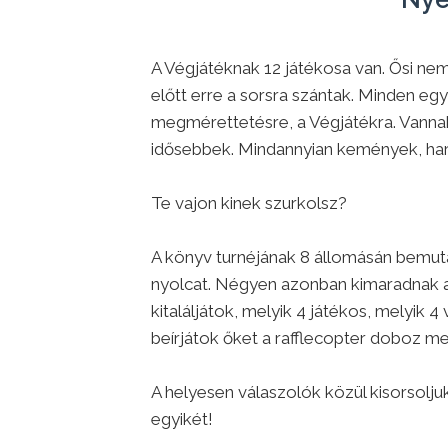
A Végjátéknak 12 játékosa van. Ősi ne
előtt erre a sorsra szántak. Minden egy
megmérettetésre, a Végjátékra. Vannak 
idősebbek. Mindannyian kemények, harc
Te vajon kinek szurkolsz?
A könyv turnéjának 8 állomásán bemut
nyolcat. Négyen azonban kimaradnak az
kitaláljátok, melyik 4 játékos, melyik 
beírjátok őket a rafflecopter doboz m
A helyesen válaszolók közül kisorsoljuk
egyikét!