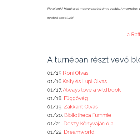
Figyelem! A kiadó csak magyarországi címre postáz! Amennyiben a ny
nyertest sorsolunk!
a Raf
A turnéban részt vevő b
01/15
Roni Olvas
01/16.
Kelly és Lupi Olvas
01/17.
Always love a wild book
01/18.
Függővég
01/19.
Zakkant Olvas
01/20.
Bibliotheca Fummie
01/21.
Deszy Könyvajánlója
01/22.
Dreamworld