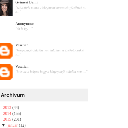
Gyimesi Berni
"sziasztok! ennek a blogturné nyereményjátéknak mi
k..."
Anonymous
"én is így... "
Vesztian
"könyvparfé oldalán nem találtam a játékot, csak é
n..."
Vesztian
"itt is az a helyzet hogy a könyvparfé oldalán nem ..."
Archívum
►
2013
(44)
►
2014
(155)
▼
2015
(231)
▼
január
(12)