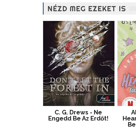
NÉZD MEG EZEKET IS
C. G. Drews - Ne
A
Engedd Be Az Erdőt!
Hear
Be