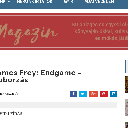
NK
NEKÜNK ÍRTÁTOK
GYIK
ADATVÉDELEM
ames Frey: Endgame -
oborzás
ozzászólás
VID LEÍRÁS: