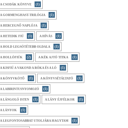
(1)
A CSODÁK KÖNYVE
(1)
A GORMENGHAST-TRILÓGIA
(1)
A HERCEGNŐ NAPLÓJA
(1)
(1)
A HETEDIK FIÚ
A HÍVÁS
(1)
A HOLD LEGSÖTÉTEBB OLDALA
(2)
(1)
A HOLLÓFIÚK
A KÉK AJTÓ TITKA
(1)
A KISFIÚ A VAKOND A RÓKA ÉS A LÓ
(1)
(1)
A KÖNYVKÖTŐ
A KÖNYVSÉTÁLTATÓ
(1)
A LABIRINTUSNYOMOZÓ
(1)
(1)
A LÁNGOLÓ ISTEN
A LÁNY ÉJFÉLKOR
(1)
A LÁNYOK
(1)
A LEGFONTOSABBAT UTOLJÁRA HAGYTAM