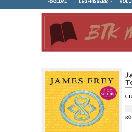
FŐOLDAL
LEGFRISSEBB
RÓLU
J
T
0
H
RÖ