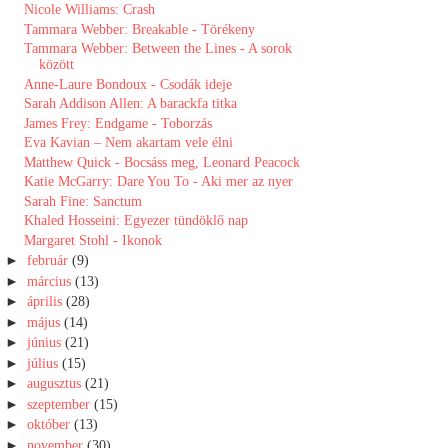
Nicole Williams: Crash
Tammara Webber: Breakable - Törékeny
Tammara Webber: Between the Lines - A sorok
között
Anne-Laure Bondoux - Csodák ideje
Sarah Addison Allen: A barackfa titka
James Frey: Endgame - Toborzás
Eva Kavian – Nem akartam vele élni
Matthew Quick - Bocsáss meg, Leonard Peacock
Katie McGarry: Dare You To - Aki mer az nyer
Sarah Fine: Sanctum
Khaled Hosseini: Egyezer tündöklő nap
Margaret Stohl - Ikonok
►
február
(9)
►
március
(13)
►
április
(28)
►
május
(14)
►
június
(21)
►
július
(15)
►
augusztus
(21)
►
szeptember
(15)
►
október
(13)
►
november
(30)