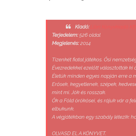
Kiadó:
Libri Könyvkiadó Kft
Terjedelem:
526 oldal
Megjelenés:
2014
Tizenkét fiatal játékos. Ősi nemzetsé
Évezredekkel ezelőtt választották ki 
Életük minden egyes napján erre a m
Erősek, kegyetlenek, szépek, kedves
mint mi. Jók és rosszak.
Ők a Föld örökösei, és rájuk vár a f
elbukunk.
A végjátékban egy szabály létezik: h
OLVASD EL A KÖNYVET.