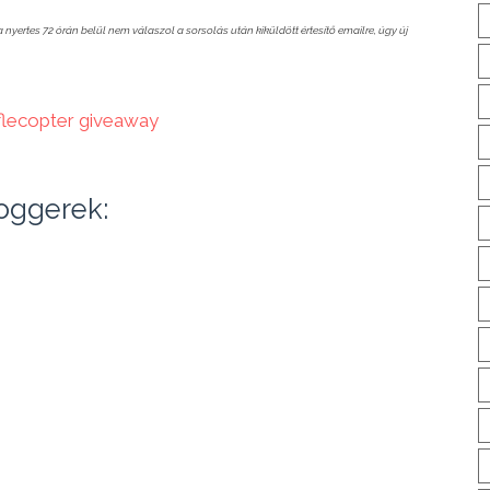
ertes 72 órán belül nem válaszol a sorsolás után kiküldött értesítő emailre, úgy új
flecopter giveaway
loggerek: