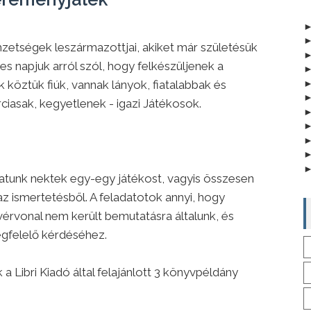
mzetségek leszármazottjai, akiket már születésük
es napjuk arról szól, hogy felkészüljenek a
köztük fiúk, vannak lányok, fiatalabbak és
iasak, kegyetlenek - igazi Játékosok.
atunk nektek egy-egy játékost, vagyis összesen
 ismertetésből. A feladatotok annyi, hogy
4 vérvonal nem került bemutatásra általunk, és
egfelelő kérdéséhez.
 a Libri Kiadó által felajánlott 3 könyvpéldány