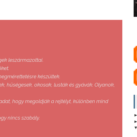
.
gek leszármazottai.
őket.
egmérettetésre készültek.
ek, hűségesek, okosak, lusták és gyávák. Olyanok,
eladat, hogy megoldják a rejtélyt, különben mind
ogy nincs szabály.