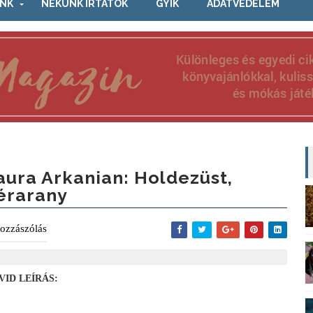
NK
NEKÜNK ÍRTÁTOK
GYIK
ADATVÉDELEM
aura Arkanian: Holdezüst,
érarany
ozzászólás
VID LEÍRÁS: