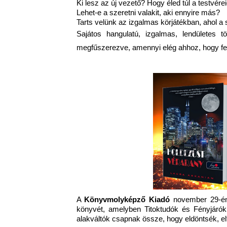
Ki lesz az új vezető? Hogy éled túl a testvére
Lehet-e a szeretni valakit, aki ennyire más?
Tarts velünk az izgalmas körjátékban, ahol a 
Sajátos hangulatú, izgalmas, lendületes 
megfűszerezve, amennyi elég ahhoz, hogy fenek
A
Könyvmolyképző Kiadó
november 29-én
könyvét, amelyben Titoktudók és Fényjárók
alakváltók csapnak össze, hogy eldöntsék, elfo