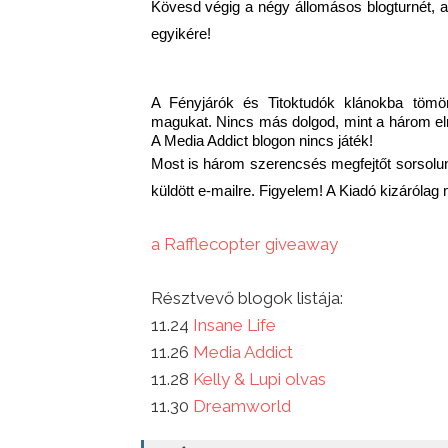
Kövesd végig a négy állomásos blogturnét, 
egyikére!
A Fényjárók és Titoktudók klánokba tömö
magukat. Nincs más dolgod, mint a három elre
A Media Addict blogon nincs játék!
Most is három szerencsés megfejtőt sorsolunk
küldött e-mailre. Figyelem! A Kiadó kizáróla
a Rafflecopter giveaway
Résztvevő blogok listája:
11.24
Insane Life
11.26
Media Addict
11.28
Kelly & Lupi olvas
11.30
Dreamworld