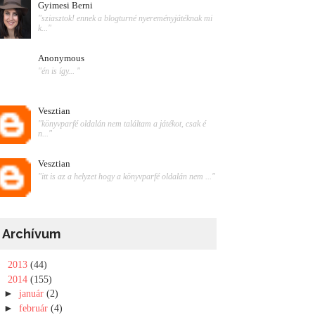
Gyimesi Berni
"sziasztok! ennek a blogturné nyereményjátéknak mi
k..."
Anonymous
"én is így... "
Vesztian
"könyvparfé oldalán nem találtam a játékot, csak é
n..."
Vesztian
"itt is az a helyzet hogy a könyvparfé oldalán nem ..."
Archívum
►
2013
(44)
▼
2014
(155)
►
január
(2)
►
február
(4)