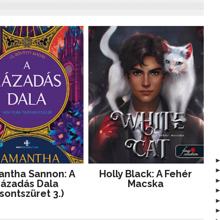
ntha Sannon: A
Holly Black: A Fehér
ázadás Dala
Macska
sontszüret 3.)