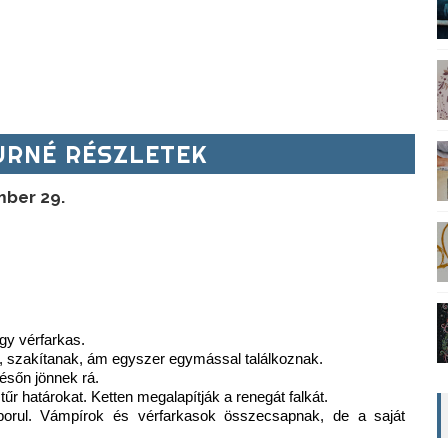
RNÉ RÉSZLETEK
ber 29.
gy vérfarkas.
nak, szakítanak, ám egyszer egymással találkoznak.
ésőn jönnek rá.
r határokat. Ketten megalapítják a renegát falkát.
orul. Vámpírok és vérfarkasok összecsapnak, de a saját