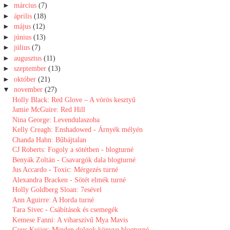
►
március
(7)
►
április
(18)
►
május
(12)
►
június
(13)
►
július
(7)
►
augusztus
(11)
►
szeptember
(13)
►
október
(21)
▼
november
(27)
Holly Black: Red Glove – A vörös kesztyű
Jamie McGuire: Red Hill
Nina George: Levendulaszoba
Kelly Creagh: Enshadowed - Árnyék mélyén
Chanda Hahn: Bűbájtalan
CJ Roberts: Fogoly a sötétben - blogturné
Benyák Zoltán - Csavargók dala blogturné
Jus Accardo - Toxic: Mérgezés turné
Alexandra Bracken - Sötét elmék turné
Holly Goldberg Sloan: 7esével
Ann Aguirre: A Horda turné
Tara Sivec - Csábítások és csemegék
Kemese Fanni: A viharszívű Mya Mavis
Guus Kuijer: Minden dolgok könyve blogturné