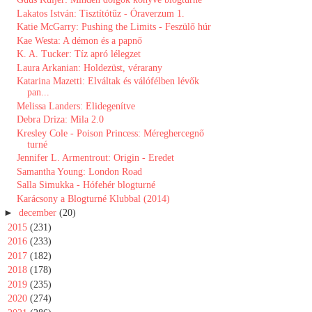
Lakatos István: Tisztítótűz - Óraverzum 1.
Katie McGarry: Pushing the Limits - Feszülő húr
Kae Westa: A démon és a papnő
K. A. Tucker: Tíz apró lélegzet
Laura Arkanian: Holdezüst, vérarany
Katarina Mazetti: Elváltak és válófélben lévők
pan...
Melissa Landers: Elidegenítve
Debra Driza: Mila 2.0
Kresley Cole - Poison Princess: Méreghercegnő
turné
Jennifer L. Armentrout: Origin - Eredet
Samantha Young: London Road
Salla Simukka - Hófehér blogturné
Karácsony a Blogturné Klubbal (2014)
►
december
(20)
►
2015
(231)
►
2016
(233)
►
2017
(182)
►
2018
(178)
►
2019
(235)
►
2020
(274)