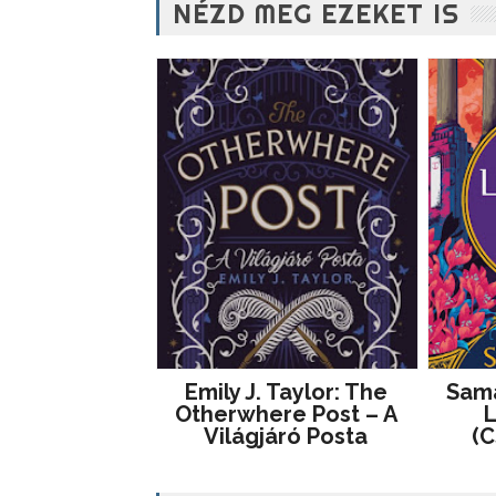
NÉZD MEG EZEKET IS
Emily J. Taylor: The
Sama
Otherwhere Post – A
L
Világjáró Posta
(C