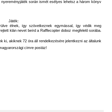
a nyereményjáték során ismét esélyes lehetsz a három könyv
Játék:
rülve élnek, így szövetkeznek egymással, így védik meg
jtett klán nevet beírd a Rafflecopter doboz megfelelő sorába.
 ki, akiknek 72 óra áll rendelkezésére jelentkezni az általunk
g magyarországi címre postáz!