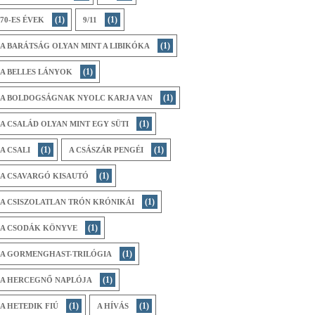
(1)
(1)
70-ES ÉVEK
9/11
(1)
A BARÁTSÁG OLYAN MINT A LIBIKÓKA
(1)
A BELLES LÁNYOK
(1)
A BOLDOGSÁGNAK NYOLC KARJA VAN
(1)
A CSALÁD OLYAN MINT EGY SÜTI
(1)
(1)
A CSALI
A CSÁSZÁR PENGÉI
(1)
A CSAVARGÓ KISAUTÓ
(1)
A CSISZOLATLAN TRÓN KRÓNIKÁI
(1)
A CSODÁK KÖNYVE
(1)
A GORMENGHAST-TRILÓGIA
(1)
A HERCEGNŐ NAPLÓJA
(1)
(1)
A HETEDIK FIÚ
A HÍVÁS