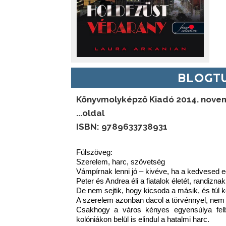
BLOGTU
Könyvmolyképző Kiadó 2014. novem
...oldal
ISBN: 9789633738931
Fülszöveg:
Szerelem, harc, szövetség
Vámpírnak lenni jó – kivéve, ha a kedvesed e
Peter és Andrea éli a fiatalok életét, randiz
De nem sejtik, hogy kicsoda a másik, és túl k
A szerelem azonban dacol a törvénnyel, nem tű
Csakhogy a város kényes egyensúlya felb
kolóniákon belül is elindul a hatalmi harc.