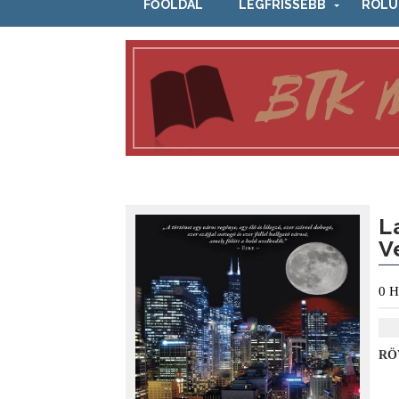
FŐOLDAL
LEGFRISSEBB
RÓLU
L
V
0
H
RÖ