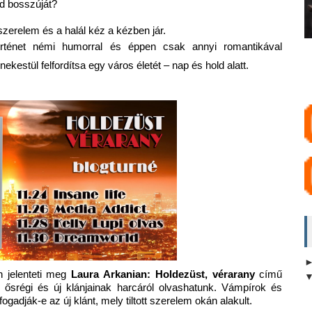
id bosszúját?
szerelem és a halál kéz a kézben jár.
történet némi humorral és éppen csak annyi romantikával
estül felfordítsa egy város életét – nap és hold alatt.
 jelenteti meg
Laura Arkanian: Holdezüst, vérarany
című
 ősrégi és új klánjainak harcáról olvashatunk. Vámpírok és
gadják-e az új klánt, mely tiltott szerelem okán alakult.