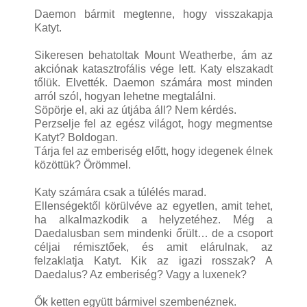
Daemon bármit megtenne, hogy visszakapja
Katyt.
Sikeresen behatoltak Mount Weatherbe, ám az
akciónak katasztrofális vége lett. Katy elszakadt
tőlük. Elvették. Daemon számára most minden
arról szól, hogyan lehetne megtalálni.
Söpörje el, aki az útjába áll? Nem kérdés.
Perzselje fel az egész világot, hogy megmentse
Katyt? Boldogan.
Tárja fel az emberiség előtt, hogy idegenek élnek
közöttük? Örömmel.
Katy számára csak a túlélés marad.
Ellenségektől körülvéve az egyetlen, amit tehet,
ha alkalmazkodik a helyzetéhez. Még a
Daedalusban sem mindenki őrült… de a csoport
céljai rémisztőek, és amit elárulnak, az
felzaklatja Katyt. Kik az igazi rosszak? A
Daedalus? Az emberiség? Vagy a luxenek?
Ők ketten együtt bármivel szembenéznek.