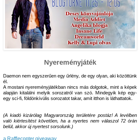
Nyereményjáték
Daemon nem egyszerűen egy űrlény, de egy olyan, aki közöttünk 
él. 
A mostani nyereményjátékban nincs más dolgotok, mint a képek 
alapján kitalálni melyik sorozatról van szó. Mindegyik kép egy-
egy sci-fi, földönkívülis sorozatot takar, amit itthon is láthattatok. 
(A kiadó kizárólag Magyarország területére postáz! A levélben 
való kiértesítést követően, ha a nyertes nem válaszol 72 órán 
belül, akkor új nyertest sorsolunk.)
a Rafflecopter giveaway