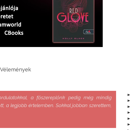
Vélemények
ordulatokkal, a főszereplőnk pedig még mindig
t, a legjobb értelemben. Sokkal jobban szerettem,