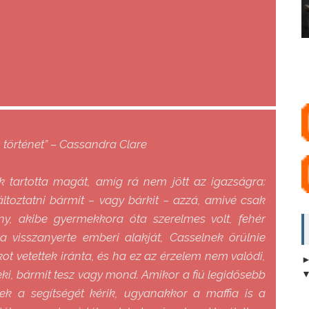
történet” – Cassandra Clare
k tartotta magát, amíg rá nem jött az igazságra:
áltoztatni bármit – vagy bárkit – azzá, amivé csak
lány, akibe gyermekkora óta szerelmes volt, fehér
a visszanyerte emberi alakját, Casselnek örülnie
kot vetettek iránta, és ha ez az érzelem nem valódi,
ki, bármit tesz vagy mond. Amikor a fiú legidősebb
iek a segítségét kérik, ugyanakkor a maffia is a