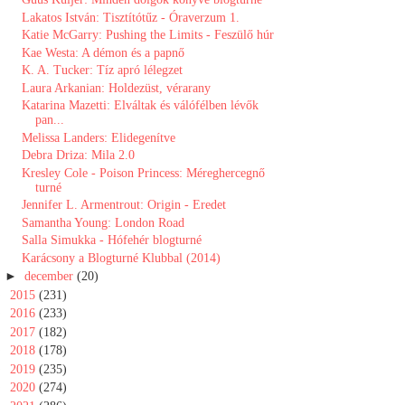
Lakatos István: Tisztítótűz - Óraverzum 1.
Katie McGarry: Pushing the Limits - Feszülő húr
Kae Westa: A démon és a papnő
K. A. Tucker: Tíz apró lélegzet
Laura Arkanian: Holdezüst, vérarany
Katarina Mazetti: Elváltak és válófélben lévők
pan...
Melissa Landers: Elidegenítve
Debra Driza: Mila 2.0
Kresley Cole - Poison Princess: Méreghercegnő
turné
Jennifer L. Armentrout: Origin - Eredet
Samantha Young: London Road
Salla Simukka - Hófehér blogturné
Karácsony a Blogturné Klubbal (2014)
►
december
(20)
►
2015
(231)
►
2016
(233)
►
2017
(182)
►
2018
(178)
►
2019
(235)
►
2020
(274)