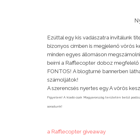
N
Ezúttal egy kis vadászatra invitálunk t
bizonyos címben is megjelenő vörös ke
minden egyes állomáson megszámolni, 
beírni a Rafflecopter doboz megfelelő 
FONTOS! A blogturné bannerben látha
számoljátok!
A szerencsés nyertes egy A vörös kesz
Figyelem! A kiadó csak Magyarország területén belül postáz
sorsolunk!
a Rafflecopter giveaway