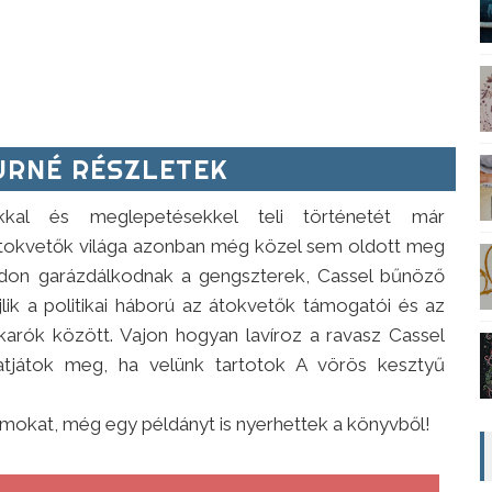
RNÉ RÉSZLETEK
okkal és meglepetésekkel teli történetét már
átokvetők világa azonban még közel sem oldott meg
adon garázdálkodnak a gengszterek, Cassel bűnöző
lik a politikai háború az átokvetők támogatói és az
akarók között. Vajon hogyan lavíroz a ravasz Cassel
atjátok meg, ha velünk tartotok A vörös kesztyű
mokat, még egy példányt is nyerhettek a könyvből!