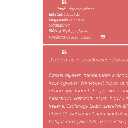
Kiadó:
Könyvmolyképző
Elit start:
2014.10.21
Megjelenés:
2014.11.21
Oldalszám:
?
ISBN:
9789633738924
Fordította:
Császár László
„Sötéten és veszedelmesen elbűvölő 
Cassel teljesen mindennapi srácna
keze egyetlen érintésével képes átv
akarja. Így történt, hogy Lila, a 
macskává változott. Most, hogy Lil
kellene. Csakhogy Lilára szerelmi át
akkor Cassel semmit nem hihet el ne
bátyját meggyilkolják, a szövetség