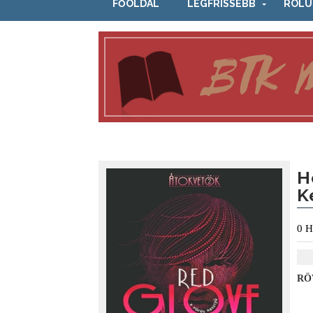
FŐOLDAL
LEGFRISSEBB
RÓLU
H
K
0
H
RÖ