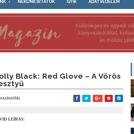
NK
NEKÜNK ÍRTÁTOK
GYIK
ADATVÉDELEM
olly Black: Red Glove – A Vörös
esztyű
ozzászólás
VID LEÍRÁS: