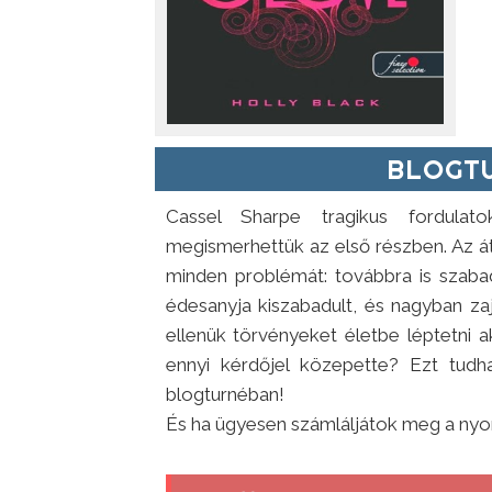
BLOGTU
Cassel Sharpe tragikus fordulat
megismerhettük az első részben. Az 
minden problémát: továbbra is szab
édesanyja kiszabadult, és nagyban zaj
ellenük törvényeket életbe léptetni 
ennyi kérdőjel közepette? Ezt tudh
blogturnéban!
És ha ügyesen számláljátok meg a nyo