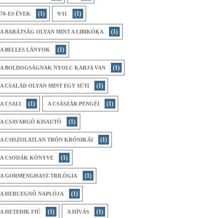
(1)
(1)
70-ES ÉVEK
9/11
(1)
A BARÁTSÁG OLYAN MINT A LIBIKÓKA
(1)
A BELLES LÁNYOK
(1)
A BOLDOGSÁGNAK NYOLC KARJA VAN
(1)
A CSALÁD OLYAN MINT EGY SÜTI
(1)
(1)
A CSALI
A CSÁSZÁR PENGÉI
(1)
A CSAVARGÓ KISAUTÓ
(1)
A CSISZOLATLAN TRÓN KRÓNIKÁI
(1)
A CSODÁK KÖNYVE
(1)
A GORMENGHAST-TRILÓGIA
(1)
A HERCEGNŐ NAPLÓJA
(1)
(1)
A HETEDIK FIÚ
A HÍVÁS