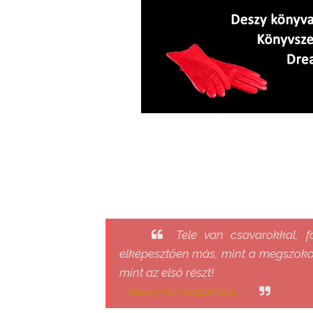
Tele van csavarokkal, f
elképesztően más, mint a megszokot
mint az első részt!
- Deszy könyvajánlója