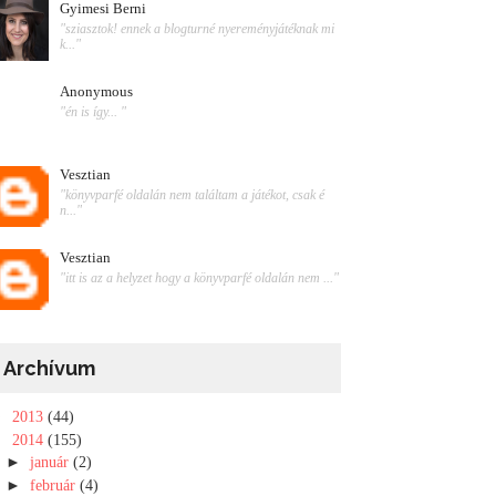
Gyimesi Berni
"sziasztok! ennek a blogturné nyereményjátéknak mi
k..."
Anonymous
"én is így... "
Vesztian
"könyvparfé oldalán nem találtam a játékot, csak é
n..."
Vesztian
"itt is az a helyzet hogy a könyvparfé oldalán nem ..."
Archívum
►
2013
(44)
▼
2014
(155)
►
január
(2)
►
február
(4)