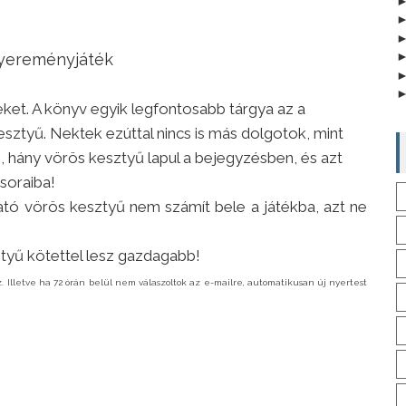
yereményjáték
iteket. A könyv egyik legfontosabb tárgya az a
sztyű. Nektek ezúttal nincs is más dolgotok, mint
hány vörös kesztyű lapul a bejegyzésben, és azt
soraiba!
tó vörös kesztyű nem számít bele a játékba, azt ne
tyű kötettel lesz gazdagabb!
. Illetve ha 72 órán belül nem válaszoltok az e-mailre, automatikusan új nyertest