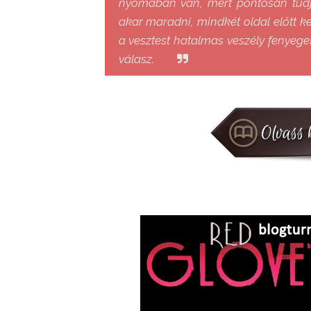
nyomában van, mert pontosan tudjá
akar maradni, mindkét oldal előtt ke
a vesztest hatalmas veszély fenyege
válasz.