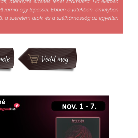
k, mennyire értékes lehet számukra. Ha életben
ll járnia egy lépéssel. Ebben a játékban, amelyben
ti, a szerelem átok, és a szélhámosság az egyetlen