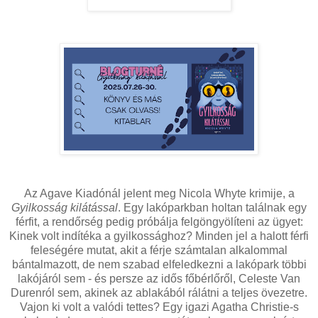
Az Agave Kiadónál jelent meg Nicola Whyte krimije, a
Gyilkosság kilátással
. Egy lakóparkban holtan találnak egy
férfit, a rendőrség pedig próbálja felgöngyölíteni az ügyet:
Kinek volt indítéka a gyilkossághoz? Minden jel a halott férfi
feleségére mutat, akit a férje számtalan alkalommal
bántalmazott, de nem szabad elfeledkezni a lakópark többi
lakójáról sem - és persze az idős főbérlőről, Celeste Van
Durenról sem, akinek az ablakából rálátni a teljes övezetre.
Vajon ki volt a valódi tettes? Egy igazi Agatha Christie-s