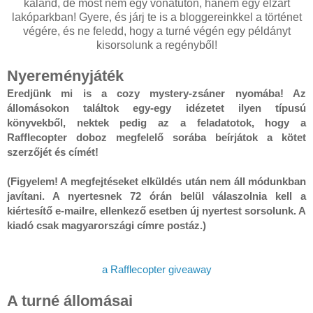
kaland, de most nem egy vonatúton, hanem egy elzárt
lakóparkban! Gyere, és járj te is a bloggereinkkel a történet
végére, és ne feledd, hogy a turné végén egy példányt
kisorsolunk a regényből!
Nyereményjáték
Eredjünk mi is a cozy mystery-zsáner nyomába! Az 
állomásokon találtok egy-egy idézetet ilyen típusú 
könyvekből, nektek pedig az a feladatotok, hogy a 
Rafflecopter doboz megfelelő sorába beírjátok a kötet 
szerzőjét és címét! 
(Figyelem! A megfejtéseket elküldés után nem áll módunkban 
javítani. A nyertesnek 72 órán belül válaszolnia kell a 
kiértesítő e-mailre, ellenkező esetben új nyertest sorsolunk. A 
kiadó csak magyarországi címre postáz.) 
a Rafflecopter giveaway
A turné állomásai