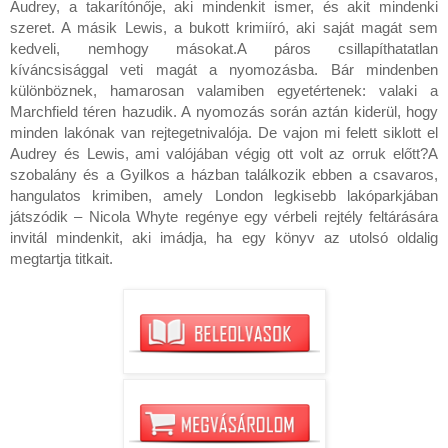
Audrey, a takarítónője, aki mindenkit ismer, és akit mindenki 
szeret. A másik Lewis, a bukott krimiíró, aki saját magát sem 
kedveli, nemhogy másokat.A páros csillapíthatatlan 
kíváncsisággal veti magát a nyomozásba. Bár mindenben 
különböznek, hamarosan valamiben egyetértenek: valaki a 
Marchfield téren hazudik. A nyomozás során aztán kiderül, hogy 
minden lakónak van rejtegetnivalója. De vajon mi felett siklott el 
Audrey és Lewis, ami valójában végig ott volt az orruk előtt?A 
szobalány és a Gyilkos a házban találkozik ebben a csavaros, 
hangulatos krimiben, amely London legkisebb lakóparkjában 
játszódik – Nicola Whyte regénye egy vérbeli rejtély feltárására 
invitál mindenkit, aki imádja, ha egy könyv az utolsó oldalig 
megtartja titkait.