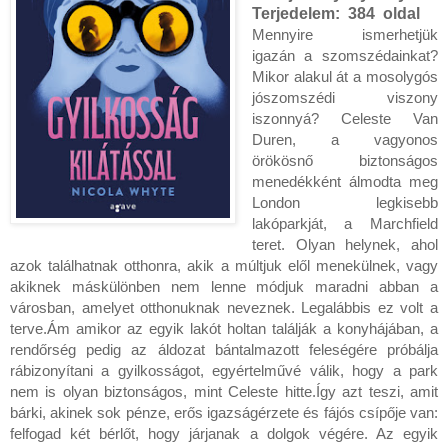
Terjedelem:
384 oldal
Mennyire ​ismerhetjük 
igazán a szomszédainkat? 
Mikor alakul át a mosolygós 
jószomszédi viszony 
iszonnyá? Celeste Van 
Duren, a vagyonos 
örökösnő biztonságos 
menedékként álmodta meg 
London legkisebb 
lakóparkját, a Marchfield 
teret. Olyan helynek, ahol 
azok találhatnak otthonra, akik a múltjuk elől menekülnek, vagy 
akiknek máskülönben nem lenne módjuk maradni abban a 
városban, amelyet otthonuknak neveznek. Legalábbis ez volt a 
terve.Ám amikor az egyik lakót holtan találják a konyhájában, a 
rendőrség pedig az áldozat bántalmazott feleségére próbálja 
rábizonyítani a gyilkosságot, egyértelművé válik, hogy a park 
nem is olyan biztonságos, mint Celeste hitte.Így azt teszi, amit 
bárki, akinek sok pénze, erős igazságérzete és fájós csípője van: 
felfogad két bérlőt, hogy járjanak a dolgok végére. Az egyik 