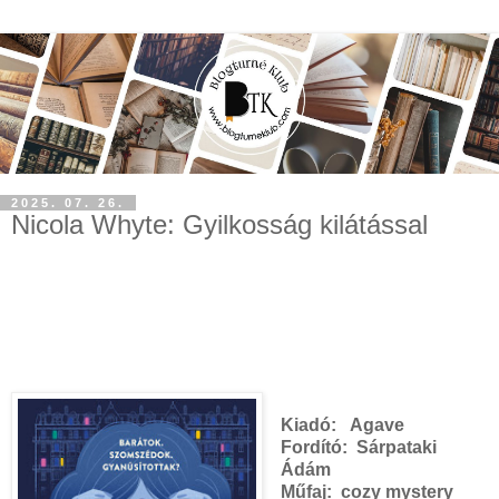
2025. 07. 26.
Nicola Whyte: Gyilkosság kilátással
Kiadó:
Agave
Fordító:
Sárpataki
Ádám
Műfaj: cozy mystery