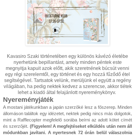
Kavasiro Szaki történetében egy különös kávézó életébe
nyerhetünk bepillantást, amely minden péntek este
megnyitja kapuit azok előtt, akik szeretnének búcsút venni
egy régi szerelemtől, egy történet és egy hozzá fűződő étel
segítségével. Tartsatok velünk, merüljünk el együtt a regény
világában, ha pedig nektek kedvez a szerencse, akkor tiétek
lehet a kiadó által felajánlott nyereménykönyv.
Nyereményjáték
A mostani játékunkban a japán szerzőké lesz a főszerep. Minden
állomáson találtok egy idézetet, nektek pedig nincs más dolgotok,
mint a Rafflecopter megfelelő sorába beírni az adott kötet címét
és szerzőjét.
(Figyelem! A megfejtéseket elküldés után nem áll
módunkban javítani. A nyertesnek 72 órán belül válaszolnia