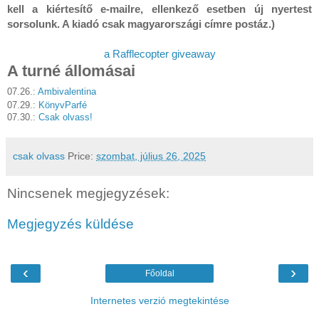
kell a kiértesítő e-mailre, ellenkező esetben új nyertest
sorsolunk. A kiadó csak magyarországi címre postáz.)
a Rafflecopter giveaway
A turné állomásai
07.26.:
Ambivalentina
07.29.:
KönyvParfé
07.30.:
Csak olvass!
csak olvass
Price:
szombat, július 26, 2025
Nincsenek megjegyzések:
Megjegyzés küldése
‹
›
Főoldal
Internetes verzió megtekintése