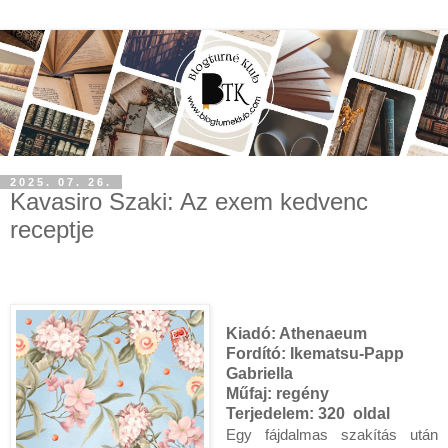
2025. 07. 26.
Kavasiro Szaki: Az ​exem kedvenc
receptje
Kiadó: Athenaeum
Fordító:
Ikematsu-Papp
Gabriella
Műfaj: regény
Terjedelem:
320 oldal
Egy fájdalmas szakítás után