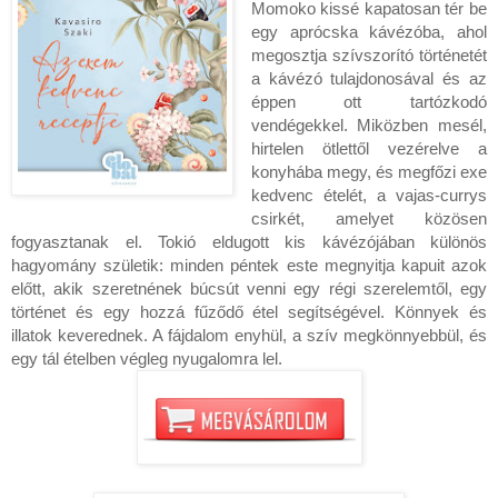
Momoko kissé kapatosan tér be
egy aprócska kávézóba, ahol
megosztja szívszorító történetét
a kávézó tulajdonosával és az
éppen ott tartózkodó
vendégekkel. Miközben mesél,
hirtelen ötlettől vezérelve a
konyhába megy, és megfőzi exe
kedvenc ételét, a vajas-currys
csirkét, amelyet közösen
fogyasztanak el. Tokió eldugott kis kávézójában különös
hagyomány születik: minden péntek este megnyitja kapuit azok
előtt, akik szeretnének búcsút venni egy régi szerelemtől, egy
történet és egy hozzá fűződő étel segítségével. Könnyek és
illatok keverednek. A fájdalom enyhül, a szív megkönnyebbül, és
egy tál ételben végleg nyugalomra lel.