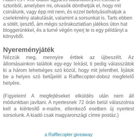
sztoriból, amelyben mi, olvasók dönthetjük el, hogy mit
csinálunk, vagy épp mit nem, és ezzel befolyásolhatjuk a
cselekmény alakulását, valamint a sorsunkat is. Tarts ebben
a sötét, ijesztő, ám mégis szórakoztatóan játékos úton hat
bloggerünkkel, és a turné végén nyerj te is egy példányt a
könyvből.
Nyereményjáték
Nézzük meg, mennyire értitek az újbeszélt. Az
állomásainkon találtok egy-egy leírást, ti pedig válasszátok
ki a három lehetséges szó közül, hogy mit jelenthet. Írjátok
be a helyes szó betűjelét a Rafflecopter-doboz megfelelő
helyére.
(Figyelem! A megfejtéseket elküldés után nem áll
módunkban javítani. A nyertesnek 72 órán belül válaszolnia
kell a kiértesítő e-mailre, ellenkező esetben új nyertest
sorsolunk. A kiadó csak magyarországi címre postáz.)
a Rafflecopter giveaway