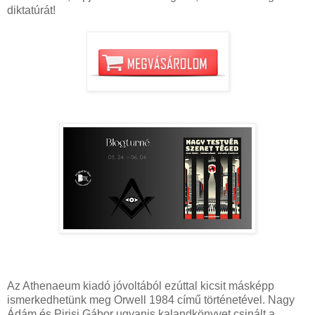
diktatúrát!
Az Athenaeum kiadó jóvoltából ezúttal kicsit másképp
ismerkedhetünk meg Orwell 1984 című történetével. Nagy
Ádám és Pirisi Gábor ugyanis kalandkönyvet csinált a