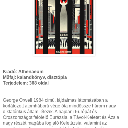
Kiadó:
Athenaeum
Műfaj: kalandkönyv, disztópia
Terjedelem:
368 oldal
George Orwell 1984 című, fájdalmas látomásában a
korlátozott atomháború vége óta mindössze három nagy
diktatórikus állam létezik. A hajdani Európát és
Oroszországot felölelő Eurázsia, a Távol-Keletet és Ázsia
nagy részét magába foglaló Keletázsia, valamint az