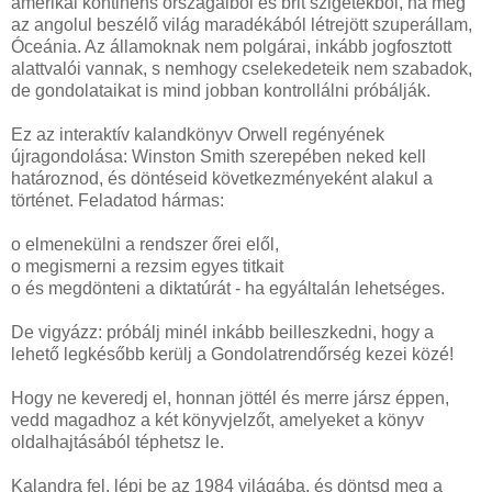
amerikai kontinens országaiból és brit szigetekből, na meg
az angolul beszélő világ maradékából létrejött szuperállam,
Óceánia. Az államoknak nem polgárai, inkább jogfosztott
alattvalói vannak, s nemhogy cselekedeteik nem szabadok,
de gondolataikat is mind jobban kontrollálni próbálják.
Ez az interaktív kalandkönyv Orwell regényének
újragondolása: Winston Smith szerepében neked kell
határoznod, és döntéseid következményeként alakul a
történet. Feladatod hármas:
o elmenekülni a rendszer őrei elől,
o megismerni a rezsim egyes titkait
o és megdönteni a diktatúrát - ha egyáltalán lehetséges.
De vigyázz: próbálj minél inkább beilleszkedni, hogy a
lehető legkésőbb kerülj a Gondolatrendőrség kezei közé!
Hogy ne keveredj el, honnan jöttél és merre jársz éppen,
vedd magadhoz a két könyvjelzőt, amelyeket a könyv
oldalhajtásából téphetsz le.
Kalandra fel, lépj be az 1984 világába, és döntsd meg a