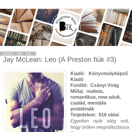
2025. 05. 19.
Jay McLean: Leo (A Preston fiúk #3)
Kiadó:
Könyvmolyképző
Kiadó
Fordító:
Csányi Virág
Műfaj:
realista,
romantikus, new adult,
család, mentális
problémák
Terjedelem:
616 oldal
Egyetlen nyár elég volt,
hogy örökre megváltoztassa