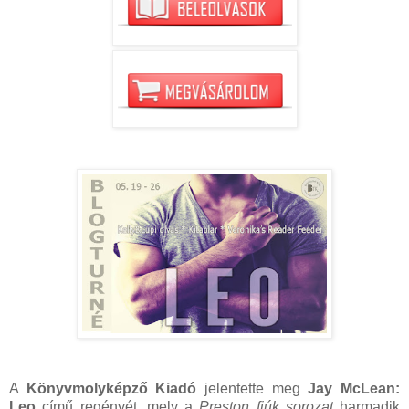
A
Könyvmolyképző Kiadó
jelentette meg
Jay McLean:
Leo
című regényét, mely a
Preston fiúk sorozat
harmadik