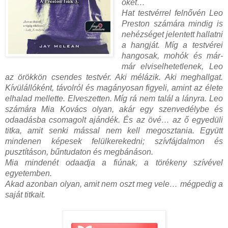
õket…
Hat testvérrel felnővén Leo
Preston számára mindig is
nehézséget jelentett hallatni
a hangját. Míg a testvérei
hangosak, mohók és már-
már elviselhetetlenek, Leo
az örökkön csendes testvér. Aki mélázik. Aki meghallgat.
Kívülállóként, távolról és magányosan figyeli, amint az élete
elhalad mellette. Elveszetten. Míg rá nem talál a lányra. Leo
számára Mia Kovács olyan, akár egy szenvedélybe és
odaadásba csomagolt ajándék. És az övé… az ő egyedüli
titka, amit senki mással nem kell megosztania. Együtt
mindenen képesek felülkerekedni; szívfájdalmon és
pusztításon, bűntudaton és megbánáson.
Mia mindenét odaadja a fiúnak, a törékeny szívével
egyetemben.
Akad azonban olyan, amit nem oszt meg vele… mégpedig a
saját titkait.