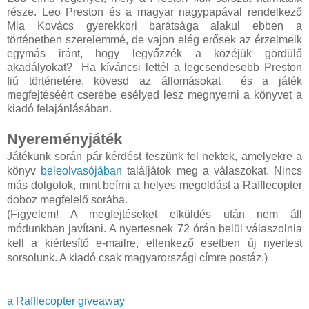
része. Leo Preston és a magyar nagypapával rendelkező
Mia Kovács gyerekkori barátsága alakul ebben a
történetben szerelemmé, de vajon elég erősek az érzelmeik
egymás iránt, hogy legyőzzék a közéjük gördülő
akadályokat? Ha kíváncsi lettél a legcsendesebb Preston
fiú történetére, kövesd az állomásokat és a játék
megfejtéséért cserébe esélyed lesz megnyerni a könyvet a
kiadó felajánlásában.
Nyereményjáték
Játékunk során pár kérdést teszünk fel nektek, amelyekre a
könyv
beleolvasójában
találjátok meg a válaszokat. Nincs
más dolgotok, mint beírni a helyes megoldást a Rafflecopter
doboz megfelelő sorába.
(Figyelem! A megfejtéseket elküldés után nem áll
módunkban javítani. A nyertesnek 72 órán belül válaszolnia
kell a kiértesítő e-mailre, ellenkező esetben új nyertest
sorsolunk. A kiadó csak magyarországi címre postáz.)
a Rafflecopter giveaway