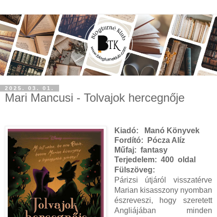
2025. 03. 01.
Mari Mancusi - Tolvajok hercegnője
Kiadó:
Manó Könyvek
Fordító:
Pócza Alíz
Műfaj:
fantasy
Terjedelem:
400 oldal
Fülszöveg:
Párizsi útjáról visszatérve
Marian kisasszony nyomban
észreveszi, hogy szeretett
Angliájában minden