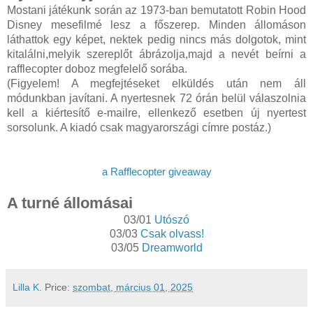
Mostani játékunk során az 1973-ban bemutatott Robin Hood
Disney mesefilmé lesz a főszerep. Minden állomáson
láthattok egy képet, nektek pedig nincs más dolgotok, mint
kitalálni,melyik szereplőt ábrázolja,majd a nevét beírni a
rafflecopter doboz megfelelő sorába.
(Figyelem! A megfejtéseket elküldés után nem áll
módunkban javítani. A nyertesnek 72 órán belül válaszolnia
kell a kiértesítő e-mailre, ellenkező esetben új nyertest
sorsolunk. A kiadó csak magyarországi címre postáz.)
a Rafflecopter giveaway
A turné állomásai
03/01
Utószó
03/03
Csak olvass!
03/05
Dreamworld
Lilla K.
Price:
szombat, március 01, 2025