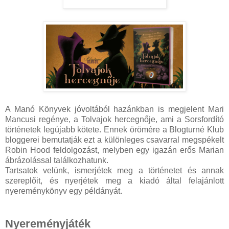
A Manó Könyvek jóvoltából hazánkban is megjelent Mari
Mancusi regénye, a Tolvajok hercegnője, ami a Sorsfordító
történetek legújabb kötete. Ennek örömére a Blogturné Klub
bloggerei bemutatják ezt a különleges csavarral megspékelt
Robin Hood feldolgozást, melyben egy igazán erős Marian
ábrázolással találkozhatunk.
Tartsatok velünk, ismerjétek meg a történetet és annak
szereplőit, és nyerjétek meg a kiadó által felajánlott
nyereménykönyv egy példányát.
Nyereményjáték