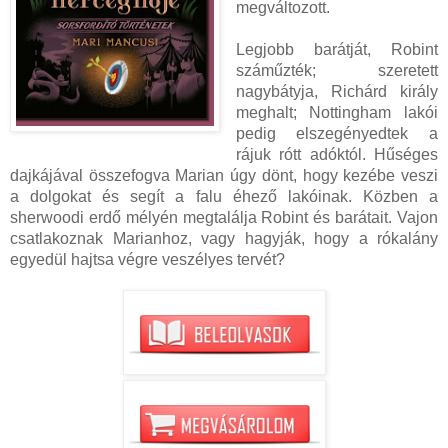
megváltozott.
Legjobb barátját, Robint
száműzték; szeretett
nagybátyja, Richárd király
meghalt; Nottingham lakói
pedig elszegényedtek a
rájuk rótt adóktól. Hűséges
dajkájával összefogva Marian úgy dönt, hogy kezébe veszi
a dolgokat és segít a falu éhező lakóinak. Közben a
sherwoodi erdő mélyén megtalálja Robint és barátait. Vajon
csatlakoznak Marianhoz, vagy hagyják, hogy a rókalány
egyedül hajtsa végre veszélyes tervét?