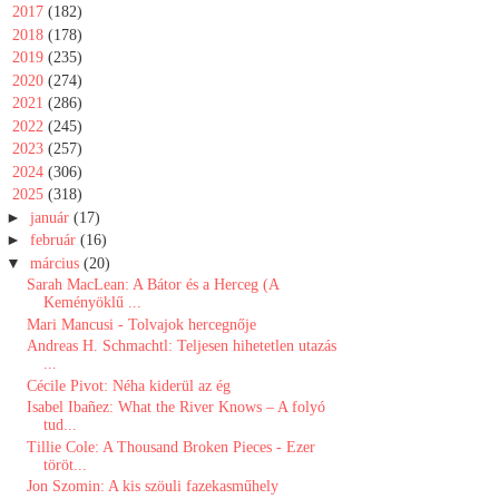
►
2017
(182)
►
2018
(178)
►
2019
(235)
►
2020
(274)
►
2021
(286)
►
2022
(245)
►
2023
(257)
►
2024
(306)
▼
2025
(318)
►
január
(17)
►
február
(16)
▼
március
(20)
Sarah MacLean: A ​Bátor és a Herceg (A
Keményöklű ...
Mari Mancusi - Tolvajok hercegnője
Andreas H. Schmachtl: Teljesen ​hihetetlen utazás
...
Cécile Pivot: Néha kiderül az ég
Isabel Ibañez: What ​the River Knows – A folyó
tud...
Tillie Cole: A Thousand Broken Pieces - Ezer
töröt...
Jon Szomin: A kis szöuli fazekasműhely