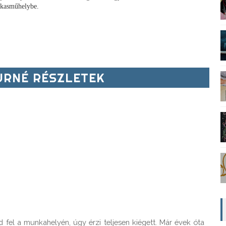
ekasműhelybe.
RNÉ RÉSZLETEK
 fel a munkahelyén, úgy érzi teljesen kiégett. Már évek óta