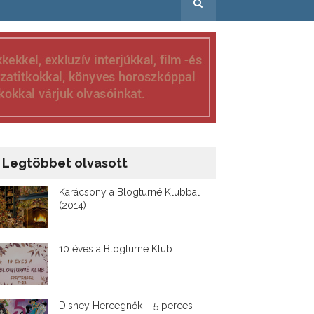
Legtöbbet olvasott
Karácsony a Blogturné Klubbal
(2014)
10 éves a Blogturné Klub
Disney ​Hercegnők – 5 perces