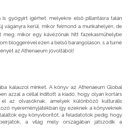
s gyógyírt ígérhet, melyekre első pillantásra talán
új vágányra kerül, mikor felmond a munkahelyén, de
rhet meg, mikor egy kávézónak hitt fazekasműhelybe
rom bloggerével ezen a belső barangoláson, s a turné
ényét az Athenaeum jóvoltából!
ába kalauzol minket. A könyv az Athenaeum Global
 azzal a céllal indított a kiadó, hogy olyan kortárs
el az olvasóknak, amelyek különböző kulturális
rtozó nyereményjátékban így ezeknek a könyveknek
láltok egy könyvborítót, a feladatotok pedig, hogy
eírjátok, a világ mely országában játszódik a