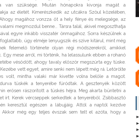
zásra van szüksége. Miután hónapokra kivonja magát a
akja az életét. Kimerészkedik az utcákra Szöul közelében,
. Ahogy magához vonzza őt a hely fénye és melegsége, az
 valami megmozdul benne... Társra talál, akivel megoszthatja
sával egyre inkább visszatér önmagához. Sorra készülnek a
oglaltabb, úgy elméje lenyugszik és szíve kitárul, mint még
nek felemelő története olyan régi módszerekről, amikkel
. Egy mese arról, mi történik, ha lelassulunk ebben a rohanó
tébe vésődött, ahogy tavaly először megszúrta egy tüske.
 Kezébe vett egyet, amire senki nem lépett még rá. Letörölte
es volt, mintha valaki már kivette volna belőle a magot.
durva tüskék a tenyerébe fúródtak. A gesztenyék között
n erősen rászorított a tüskés héjra. Meg akarta büntetni a
t írt. Kerek vércseppek serkedtek a tenyeréből. Zsibbasztó
cén keresztül egészen a lábujjáig. Attól a naptól kezdve
 Akkor még egy teljes évszak sem telt el azóta, hogy a