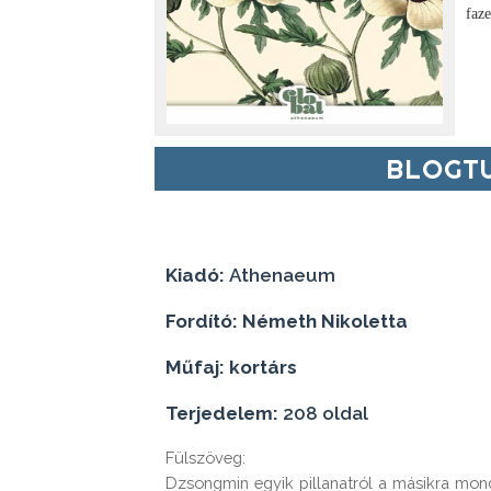
faz
BLOGTU
Kiadó:
Athenaeum
Fordító: Németh Nikoletta
Műfaj: kortárs
Terjedelem:
208 oldal
Fülszöveg:
Dzsongmin egyik pillanatról a másikra mond