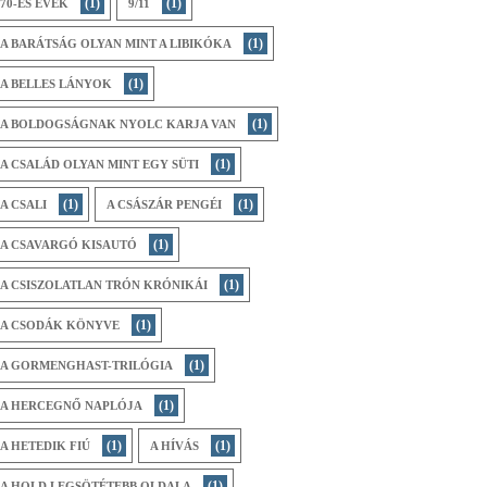
(1)
(1)
70-ES ÉVEK
9/11
(1)
A BARÁTSÁG OLYAN MINT A LIBIKÓKA
(1)
A BELLES LÁNYOK
(1)
A BOLDOGSÁGNAK NYOLC KARJA VAN
(1)
A CSALÁD OLYAN MINT EGY SÜTI
(1)
(1)
A CSALI
A CSÁSZÁR PENGÉI
(1)
A CSAVARGÓ KISAUTÓ
(1)
A CSISZOLATLAN TRÓN KRÓNIKÁI
(1)
A CSODÁK KÖNYVE
(1)
A GORMENGHAST-TRILÓGIA
(1)
A HERCEGNŐ NAPLÓJA
(1)
(1)
A HETEDIK FIÚ
A HÍVÁS
(1)
A HOLD LEGSÖTÉTEBB OLDALA