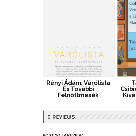
Rényi Ádám: Várólista
T
És További
Csib
Felnőttmesék
Kívá
0 REVIEWS:
POST YOUR REVIEW