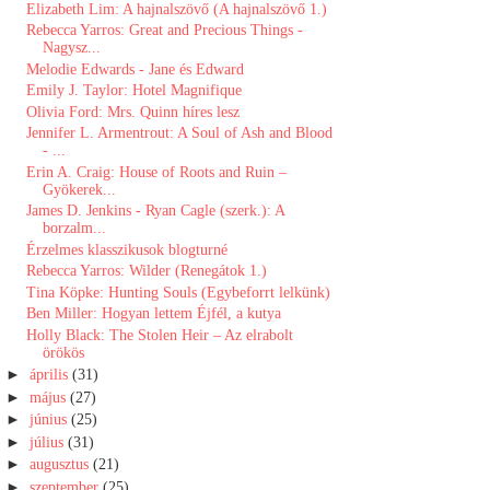
Elizabeth Lim: A ​hajnalszövő (A hajnalszövő 1.)
Rebecca Yarros: Great and Precious Things -
Nagysz...
Melodie Edwards - Jane és Edward
Emily J. Taylor: Hotel Magnifique
Olivia Ford: Mrs. ​Quinn híres lesz
Jennifer L. Armentrout: A Soul of Ash and Blood
- ...
Erin A. Craig: House ​of Roots and Ruin –
Gyökerek...
James D. Jenkins - Ryan Cagle (szerk.): A ​
borzalm...
Érzelmes klasszikusok blogturné
Rebecca Yarros: Wilder (Renegátok 1.)
Tina Köpke: Hunting Souls (Egybeforrt lelkünk)
Ben Miller: Hogyan ​lettem Éjfél, a kutya
Holly Black: The Stolen Heir – Az elrabolt
örökös
►
április
(31)
►
május
(27)
►
június
(25)
►
július
(31)
►
augusztus
(21)
►
szeptember
(25)