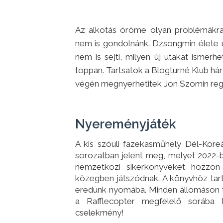
Az alkotás öröme olyan problémákra i
nem is gondolnánk. Dzsongmin élete 
nem is sejti, milyen új utakat isme
toppan. Tartsatok a Blogturné Klub há
végén megnyerhetitek Jon Szomin reg
Nyereményjáték
A kis szöuli fazekasműhely Dél-Kore
sorozatban jelent meg, melyet 2022-ben
nemzetközi sikerkönyveket hozzon 
közegben játszódnak. A könyvhöz ta
eredünk nyomába. Minden állomáson ta
a Rafflecopter megfelelő sorába b
cselekmény!