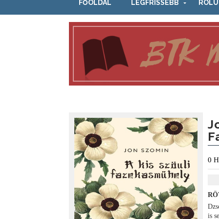
FŐOLDAL
LEGFRISSEBB
RÓLU
J
F
0
H
RÖ
Dzs
is 