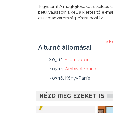
Figyelem! A megfejtéseket elküldés ut
belül válaszolnia kell a kiértesítő e-m
csak magyarországi címre postáz.
a R
A turné állomásai
03.12.
Szembetűnő
03.14.
Ambivalentina
03.16. KönyvParfé
NÉZD MEG EZEKET IS