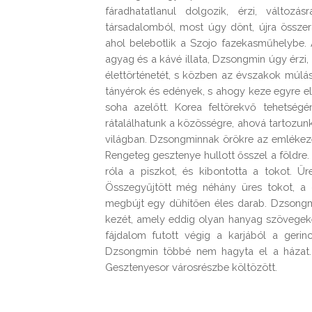
fáradhatatlanul dolgozik, érzi, válto
társadalomból, most úgy dönt, újra összer
ahol belebotlik a Szojo fazekasműhelybe
agyag és a kávé illata, Dzsongmin úgy érzi,
élettörténetét, s közben az évszakok múlá
tányérok és edények, s ahogy keze egyre elf
soha azelőtt. Korea feltörekvő tehetségé
rátalálhatunk a közösségre, ahová tartozunk
világban. Dzsongminnak örökre az emlékeze
Rengeteg gesztenye hullott ősszel a földre.
róla a piszkot, és kibontotta a tokot. Ür
Összegyűjtött még néhány üres tokot, a 
megbújt egy dühítően éles darab. Dzsongmi
kezét, amely eddig olyan hanyag szövegeke
fájdalom futott végig a karjából a gerin
Dzsongmin többé nem hagyta el a házat.
Gesztenyesor városrészbe költözött.