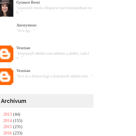
Gyimesi Berni
"sziasztok! ennek a blogturné nyereményjátéknak mi
k..."
Anonymous
"én is így... "
Vesztian
"könyvparfé oldalán nem találtam a játékot, csak é
n..."
Vesztian
"itt is az a helyzet hogy a könyvparfé oldalán nem ..."
Archívum
►
2013
(44)
►
2014
(155)
►
2015
(231)
►
2016
(233)