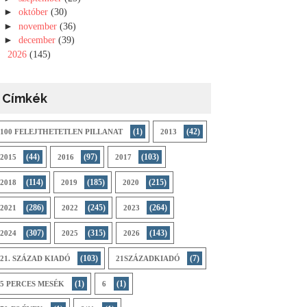
►
október
(30)
►
november
(36)
►
december
(39)
►
2026
(145)
Címkék
(1)
(42)
100 FELEJTHETETLEN PILLANAT
2013
(44)
(97)
(103)
2015
2016
2017
(114)
(185)
(215)
2018
2019
2020
(286)
(245)
(264)
2021
2022
2023
(307)
(315)
(143)
2024
2025
2026
(103)
(7)
21. SZÁZAD KIADÓ
21SZÁZADKIADÓ
(1)
(1)
5 PERCES MESÉK
6