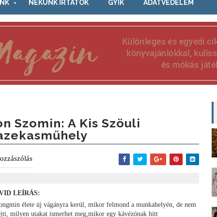
NK
NEKÜNK ÍRTÁTOK
GYIK
ADATVÉDELEM
on Szomin: A Kis Szöuli
azekasműhely
ozzászólás
VID LEÍRÁS:
ongmin élete új vágányra kerül, mikor felmond a munkahelyén, de nem
sejti, milyen utakat ismerhet meg,mikor egy kávézónak hitt