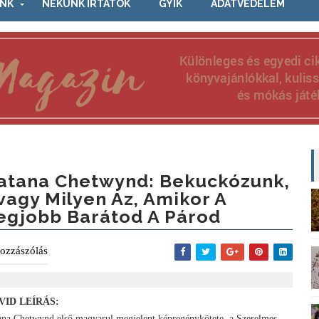
NK
NEKÜNK ÍRTÁTOK
GYIK
ADATVÉDELEM
atana Chetwynd: Bekuckózunk,
vagy Milyen Az, Amikor A
egjobb Barátod A Párod
ozzászólás
VID LEÍRÁS:
ana Chetwynd első magyarul megjelent képregénykötete, a Szerelmes ​