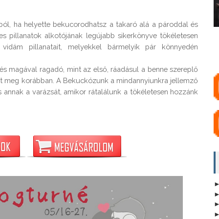
ból, ha helyette bekucorodhatsz a takaró alá a pároddal és 
s pillanatok alkotójának legújabb sikerkönyve tökéletesen 
vidám pillanatait, melyekkel bármelyik pár könnyedén 
 magával ragadó, mint az első, ráadásul a benne szereplő 
t meg korábban. A Bekuckózunk a mindannyiunkra jellemző 
s annak a varázsát, amikor rátalálunk a tökéletesen hozzánk 