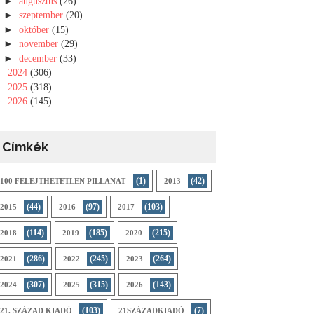
►
augusztus
(26)
►
szeptember
(20)
►
október
(15)
►
november
(29)
►
december
(33)
►
2024
(306)
►
2025
(318)
►
2026
(145)
Címkék
(1)
(42)
100 FELEJTHETETLEN PILLANAT
2013
(44)
(97)
(103)
2015
2016
2017
(114)
(185)
(215)
2018
2019
2020
(286)
(245)
(264)
2021
2022
2023
(307)
(315)
(143)
2024
2025
2026
(103)
(7)
21. SZÁZAD KIADÓ
21SZÁZADKIADÓ