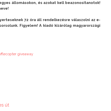
 egyes állomásokon, és azokat kell beazonosítanotok! 
eve!

yerteseknek 72 óra áll rendelkezésre válaszolni az e-
sorsolunk. Figyelem! A kiadó kizárólag magyarországi 
afflecopter giveaway
es út