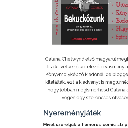
Catana Chetwynd első magyarul megje
itt a következő kötelező olvasmány 
Könyvmolyképző kiadónál, de blogger
kitalálták, ezt a kiadványt is megtur
hogy jobban megismerhesd Catana és 
végén egy szerencsés olvasón
Nyereményjáték
Mivel szeretjük a humoros comic strip