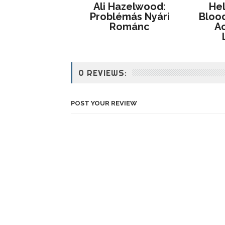
Ali Hazelwood:
He
Problémás ​nyári
Blood
Románc
Ac
0 REVIEWS:
POST YOUR REVIEW