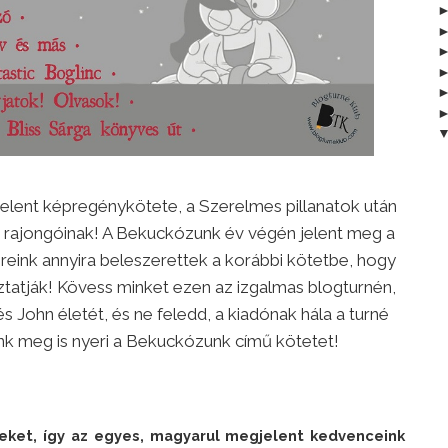
lent képregénykötete, a Szerelmes ​pillanatok után
a rajongóinak! A Bekuckózunk év végén jelent meg a
eink annyira beleszerettek a korábbi kötetbe, hogy
néztatják! Kövess minket ezen az izgalmas blogturnén,
John életét, és ne feledd, a kiadónak hála a turné
k meg is nyeri a Bekuckózunk című kötetet!
eket, így az egyes, magyarul megjelent kedvenceink 