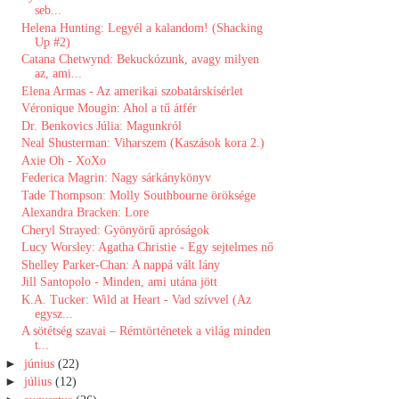
seb...
Helena Hunting: Legyél a kalandom! (Shacking
Up #2)
Catana Chetwynd: Bekuckózunk, avagy milyen
az, ami...
Elena Armas - Az amerikai szobatárskísérlet
Véronique Mougin: Ahol ​a tű átfér
Dr. Benkovics Júlia: Magunkról
Neal Shusterman: Viharszem (Kaszások kora 2.)
Axie Oh - XoXo
Federica Magrin: Nagy sárkánykönyv
Tade Thompson: Molly ​Southbourne öröksége
Alexandra Bracken: Lore
Cheryl Strayed: Gyönyörű apróságok
Lucy Worsley: Agatha Christie - Egy sejtelmes nő
Shelley Parker-Chan: A ​nappá vált lány
Jill Santopolo - Minden, ami utána jött
K.A. Tucker: Wild at Heart - Vad szívvel (Az
egysz...
A sötétség szavai – Rémtörténetek a világ minden
t...
►
június
(22)
►
július
(12)