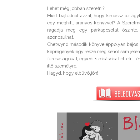
Lehet még jobban szeretni?

Miért bajlódnál azzal, hogy kimássz az ágy
egy meghitt, aranyos könyvvel? A Szerelme
ragadja meg egy párkapcsolat őszinte, 
azonosulhat.

Chetwynd második könyve éppolyan bájos és
képregények egy része még sehol sem jelen
furcsaságokat, egyedi szokásokat élteti – é
illő személyre.
