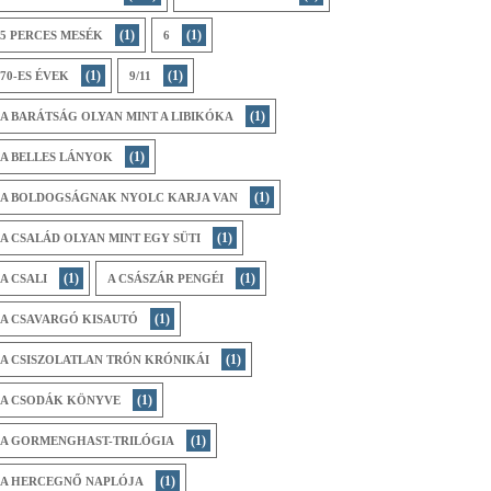
(1)
(1)
5 PERCES MESÉK
6
(1)
(1)
70-ES ÉVEK
9/11
(1)
A BARÁTSÁG OLYAN MINT A LIBIKÓKA
(1)
A BELLES LÁNYOK
(1)
A BOLDOGSÁGNAK NYOLC KARJA VAN
(1)
A CSALÁD OLYAN MINT EGY SÜTI
(1)
(1)
A CSALI
A CSÁSZÁR PENGÉI
(1)
A CSAVARGÓ KISAUTÓ
(1)
A CSISZOLATLAN TRÓN KRÓNIKÁI
(1)
A CSODÁK KÖNYVE
(1)
A GORMENGHAST-TRILÓGIA
(1)
A HERCEGNŐ NAPLÓJA