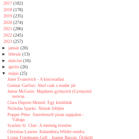
►
2017
(182)
►
2018
(178)
►
2019
(235)
►
2020
(274)
►
2021
(286)
►
2022
(245)
▼
2023
(257)
►
január
(20)
►
február
(13)
►
március
(16)
►
április
(26)
▼
május
(25)
Janet Evanovich - A kincsvadász
Gunnar Garfors: Ahol ​csak a madár jár
Jamie McGuire: Majdnem ​gyönyörű (Gyönyörű
sorscsa...
Clara Dupont-Monod: Egy ​közülünk
Nicholas Sparks: Álmok ​földjén
Popper Péter: Szerelemről ​józan nappalon -
Váloga...
Scarlett St. Clair: A sötétség érintése
Christina Lauren: Kalandtúra Wilder-módra
Lynne Friedmann-Gell - Joanne Barron: Örökölt ​