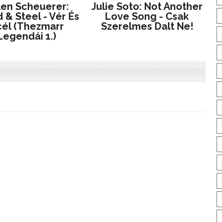
len Scheuerer:
Julie Soto: Not Another
 & Steel - Vér És
Love Song - Csak
él (Thezmarr
Szerelmes Dalt Ne!
Legendái 1.)