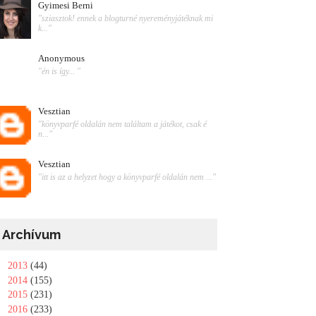
Gyimesi Berni
"sziasztok! ennek a blogturné nyereményjátéknak mi
k..."
Anonymous
"én is így... "
Vesztian
"könyvparfé oldalán nem találtam a játékot, csak é
n..."
Vesztian
"itt is az a helyzet hogy a könyvparfé oldalán nem ..."
Archívum
►
2013
(44)
►
2014
(155)
►
2015
(231)
►
2016
(233)