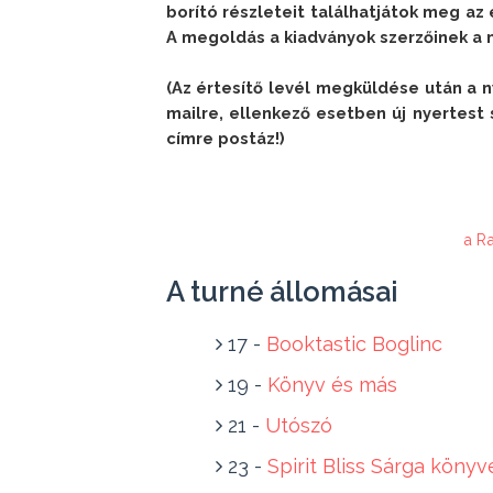
borító részleteit találhatjátok meg az
A megoldás a kiadványok szerzőinek a n
(Az értesítő levél megküldése után a n
mailre, ellenkező esetben új nyertest 
a R
A turné állomásai
17 -
Booktastic Boglinc
19 -
Könyv és más
21 -
Utószó
23 -
Spirit Bliss Sárga könyv