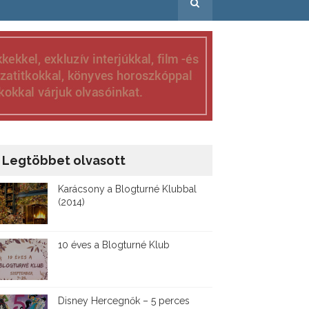
Legtöbbet olvasott
Karácsony a Blogturné Klubbal
(2014)
10 éves a Blogturné Klub
Disney ​Hercegnők – 5 perces