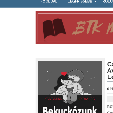
FŐOLDAL
LEGFRISSEBB
RÓLU
C
A
L
0
H
RÖ
Cat