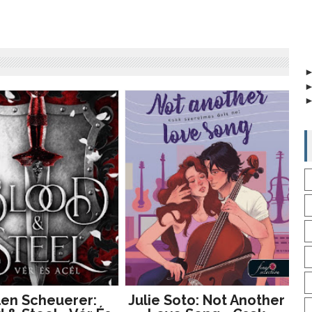
len Scheuerer:
Julie Soto: Not Another