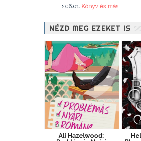
06.01.
Könyv és más
NÉZD MEG EZEKET IS
Ali Hazelwood:
He