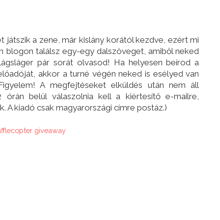
játszik a zene, már kislány korától kezdve, ezért mi
den blogon találsz egy-egy dalszöveget, amiből neked
ilágsláger pár sorát olvasod! Ha helyesen beírod a
előadóját, akkor a turné végén neked is esélyed van
(Figyelem! A megfejtéseket elküldés után nem áll
órán belül válaszolnia kell a kiértesítő e-mailre,
k. A kiadó csak magyarországi címre postáz.)
afflecopter giveaway