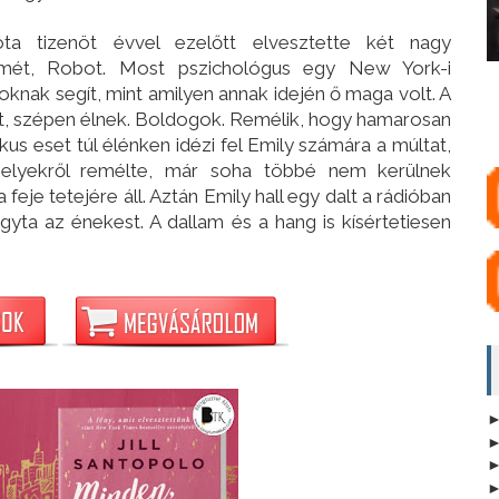
ta tizenöt évvel ezelőtt elvesztette két nagy
lmét, Robot. Most pszichológus egy New York-i
knak segít, mint amilyen annak idején ő maga volt. A
lyt, szépen élnek. Boldogok. Remélik, hogy hamarosan
kus eset túl élénken idézi fel Emily számára a múltat,
elyekről remélte, már soha többé nem kerülnek
a feje tetejére áll. Aztán Emily hall egy dalt a rádióban
agyta az énekest. A dallam és a hang is kísértetiesen