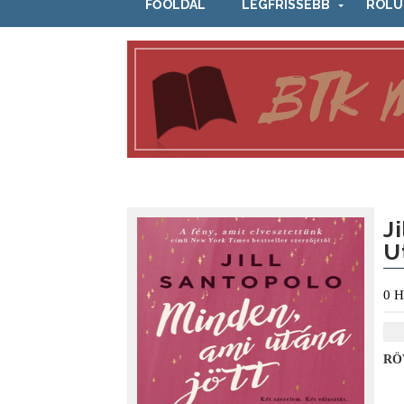
FŐOLDAL
LEGFRISSEBB
RÓLU
J
U
0
H
RÖ