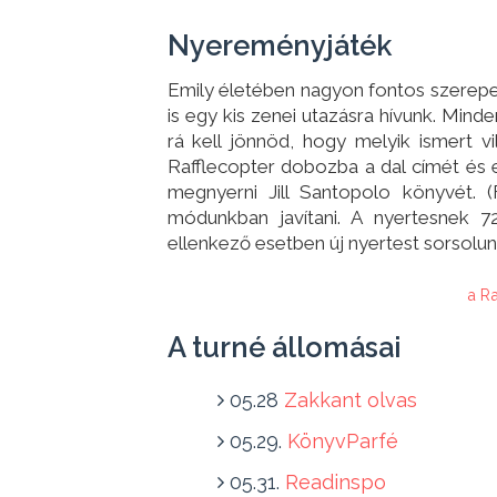
Nyereményjáték
Emily életében nagyon fontos szerepet 
is egy kis zenei utazásra hívunk. Min
rá kell jönnöd, hogy melyik ismert v
Rafflecopter dobozba a dal címét és 
megnyerni Jill Santopolo könyvét. 
módunkban javítani. A nyertesnek 72 
ellenkező esetben új nyertest sorsolun
a R
A turné állomásai
05.28
Zakkant olvas
05.29.
KönyvParfé
05.31.
Readinspo