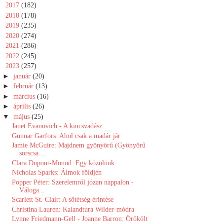
►
2017
(182)
►
2018
(178)
►
2019
(235)
►
2020
(274)
►
2021
(286)
►
2022
(245)
▼
2023
(257)
►
január
(20)
►
február
(13)
►
március
(16)
►
április
(26)
▼
május
(25)
Janet Evanovich - A kincsvadász
Gunnar Garfors: Ahol ​csak a madár jár
Jamie McGuire: Majdnem ​gyönyörű (Gyönyörű
sorscsa...
Clara Dupont-Monod: Egy ​közülünk
Nicholas Sparks: Álmok ​földjén
Popper Péter: Szerelemről ​józan nappalon -
Váloga...
Scarlett St. Clair: A sötétség érintése
Christina Lauren: Kalandtúra Wilder-módra
Lynne Friedmann-Gell - Joanne Barron: Örökölt ​