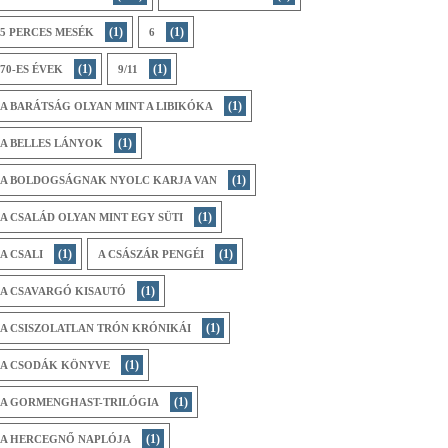
(1)
(1)
5 PERCES MESÉK
6
(1)
(1)
70-ES ÉVEK
9/11
(1)
A BARÁTSÁG OLYAN MINT A LIBIKÓKA
(1)
A BELLES LÁNYOK
(1)
A BOLDOGSÁGNAK NYOLC KARJA VAN
(1)
A CSALÁD OLYAN MINT EGY SÜTI
(1)
(1)
A CSALI
A CSÁSZÁR PENGÉI
(1)
A CSAVARGÓ KISAUTÓ
(1)
A CSISZOLATLAN TRÓN KRÓNIKÁI
(1)
A CSODÁK KÖNYVE
(1)
A GORMENGHAST-TRILÓGIA
(1)
A HERCEGNŐ NAPLÓJA