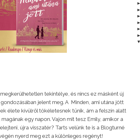
k megkerülhetetlen tekintélye, és nincs ez másként új
gondozásában jelent meg. A Minden, ami utána jött
ek élete kívülről tökéletesnek tűnik, ám a felszín alatt
t magának egy napon. Vajon mit tesz Emily, amikor a
elejteni, újra visszatér? Tarts velünk te is a Blogturné
é végén nyerd meg ezt a különleges regényt!