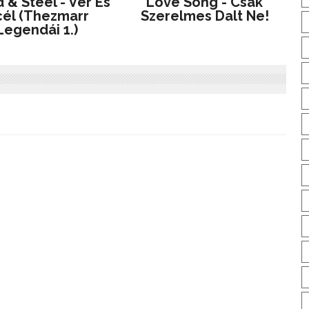
 & Steel - Vér És
Love Song - Csak
él (Thezmarr
Szerelmes Dalt Ne!
Legendái 1.)