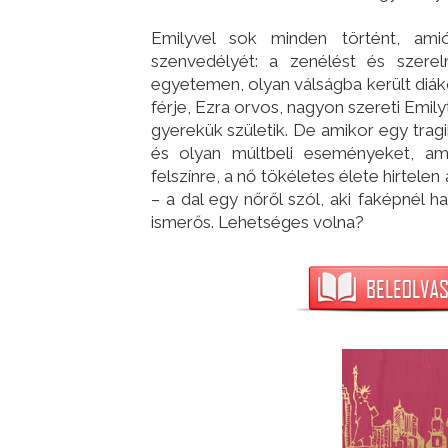
Emilyvel sok minden történt, amió
szenvedélyét: a zenélést és szere
egyetemen, olyan válságba került diáko
férje, Ezra orvos, nagyon szereti Emi
gyerekük születik. De amikor egy tragi
és olyan múltbeli eseményeket, am
felszínre, a nő tökéletes élete hirtelen 
– a dal egy nőről szól, aki faképnél h
ismerős. Lehetséges volna?