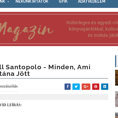
NK
NEKÜNK ÍRTÁTOK
GYIK
ADATVÉDELEM
ill Santopolo - Minden, Ami
tána Jött
ozzászólás
VID LEÍRÁS: