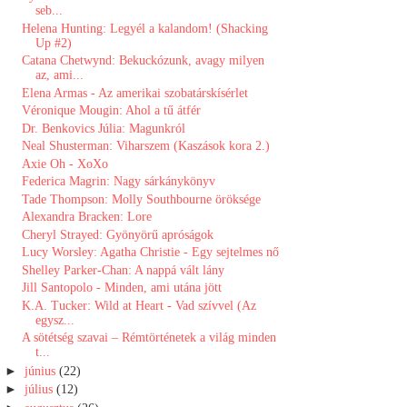
seb...
Helena Hunting: Legyél a kalandom! (Shacking
Up #2)
Catana Chetwynd: Bekuckózunk, avagy milyen
az, ami...
Elena Armas - Az amerikai szobatárskísérlet
Véronique Mougin: Ahol ​a tű átfér
Dr. Benkovics Júlia: Magunkról
Neal Shusterman: Viharszem (Kaszások kora 2.)
Axie Oh - XoXo
Federica Magrin: Nagy sárkánykönyv
Tade Thompson: Molly ​Southbourne öröksége
Alexandra Bracken: Lore
Cheryl Strayed: Gyönyörű apróságok
Lucy Worsley: Agatha Christie - Egy sejtelmes nő
Shelley Parker-Chan: A ​nappá vált lány
Jill Santopolo - Minden, ami utána jött
K.A. Tucker: Wild at Heart - Vad szívvel (Az
egysz...
A sötétség szavai – Rémtörténetek a világ minden
t...
►
június
(22)
►
július
(12)