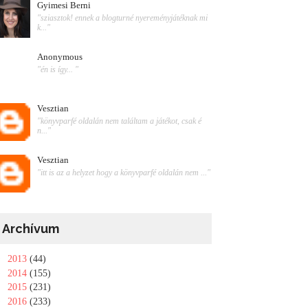
Gyimesi Berni
"sziasztok! ennek a blogturné nyereményjátéknak mi
k..."
Anonymous
"én is így... "
Vesztian
"könyvparfé oldalán nem találtam a játékot, csak é
n..."
Vesztian
"itt is az a helyzet hogy a könyvparfé oldalán nem ..."
Archívum
►
2013
(44)
►
2014
(155)
►
2015
(231)
►
2016
(233)