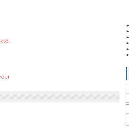
ktől
eder