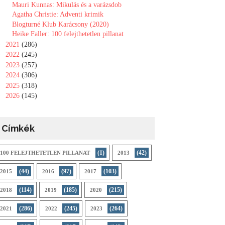
Mauri Kunnas: Mikulás és a varázsdob
Agatha Christie: Adventi krimik
Blogturné Klub Karácsony (2020)
Heike Faller: 100 felejthetetlen pillanat
►
2021
(286)
►
2022
(245)
►
2023
(257)
►
2024
(306)
►
2025
(318)
►
2026
(145)
Címkék
(1)
(42)
100 FELEJTHETETLEN PILLANAT
2013
(44)
(97)
(103)
2015
2016
2017
(114)
(185)
(215)
2018
2019
2020
(286)
(245)
(264)
2021
2022
2023