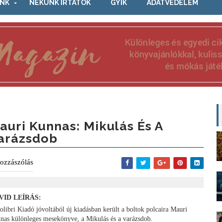
NK
NEKÜNK ÍRTÁTOK
GYIK
ADATVÉDELEM
auri Kunnas: Mikulás És A
arázsdob
ozzászólás
VID LEÍRÁS:
olibri Kiadó jóvoltából új kiadásban került a boltok polcaira Mauri
nas különleges mesekönyve, a Mikulás és a varázsdob.