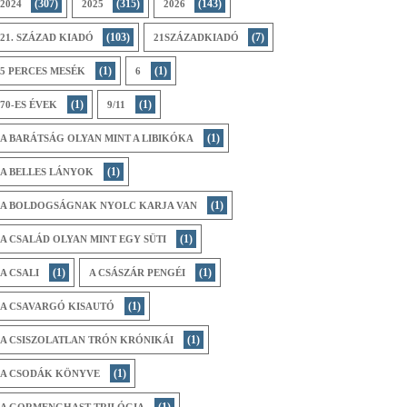
(307)
(315)
(143)
2024
2025
2026
(103)
(7)
21. SZÁZAD KIADÓ
21SZÁZADKIADÓ
(1)
(1)
5 PERCES MESÉK
6
(1)
(1)
70-ES ÉVEK
9/11
(1)
A BARÁTSÁG OLYAN MINT A LIBIKÓKA
(1)
A BELLES LÁNYOK
(1)
A BOLDOGSÁGNAK NYOLC KARJA VAN
(1)
A CSALÁD OLYAN MINT EGY SÜTI
(1)
(1)
A CSALI
A CSÁSZÁR PENGÉI
(1)
A CSAVARGÓ KISAUTÓ
(1)
A CSISZOLATLAN TRÓN KRÓNIKÁI
(1)
A CSODÁK KÖNYVE
(1)
A GORMENGHAST-TRILÓGIA