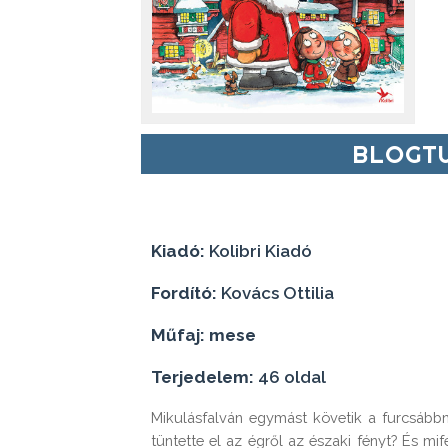
BLOGTU
Kiadó:
Kolibri Kiadó
Fordító:
Kovács Ottilia
Műfaj: mese
Terjedelem:
46 oldal
Mikulásfalván egymást követik a furcsábbn
tüntette el az égről az északi fényt? És m