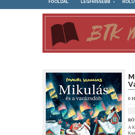
FŐOLDAL
LEGFRISSEBB
RÓLU
M
V
0
H
RÖ
A K
Kun