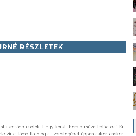
RNÉ RÉSZLETEK
ál furcsább esetek. Hogy került bors a mézeskalácsba? Ki 
iféle vírus támadta meg a számítógépet éppen akkor, amikor 