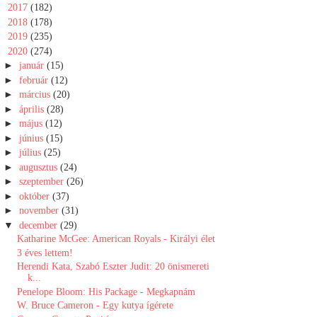
►
2017
(182)
►
2018
(178)
►
2019
(235)
▼
2020
(274)
►
január
(15)
►
február
(12)
►
március
(20)
►
április
(28)
►
május
(12)
►
június
(15)
►
július
(25)
►
augusztus
(24)
►
szeptember
(26)
►
október
(37)
►
november
(31)
▼
december
(29)
Katharine McGee: American Royals - Királyi élet
3 ​éves lettem!
Herendi Kata, Szabó Eszter Judit: 20 ​önismereti
k...
Penelope Bloom: His Package - Megkapnám
W. Bruce Cameron - Egy kutya ígérete