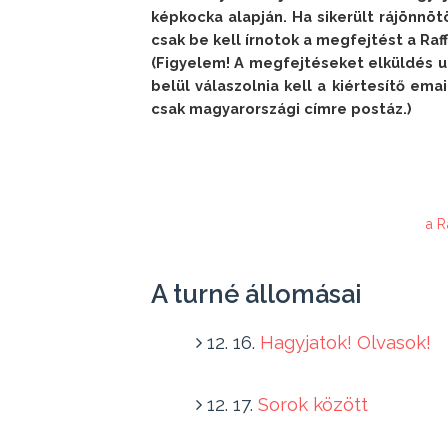
képkocka alapján. Ha sikerült rájönnöt
csak be kell írnotok a megfejtést a Ra
(Figyelem! A megfejtéseket elküldés ut
belül válaszolnia kell a kiértesítő ema
csak magyarországi címre postáz.) 
a R
A turné állomásai
12. 16.
Hagyjatok! Olvasok!
12. 17.
Sorok között