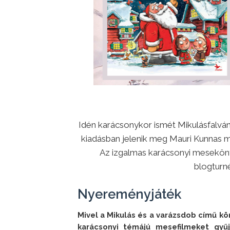
Idén karácsonykor ismét Mikulásfalván 
kiadásban jelenik meg Mauri Kunnas m
Az izgalmas karácsonyi meseköny
blogturné
Nyereményjáték
Mivel a Mikulás és a varázsdob című kö
karácsonyi témájú mesefilmeket gyűj