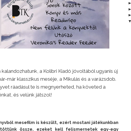
kalandozhatunk, a Kolibri Kiadó jóvoltából ugyanis új
ár-már klasszikus meséje, a Mikulás és a varázsdob.
vet ráadásul te is megnyerheted, ha követed a
nkat, és velünk játszol!
nyvből mesefilm is készült, ezért mostani játékunkban 
töttünk össze, ezeket kell felismernetek egy-egy 