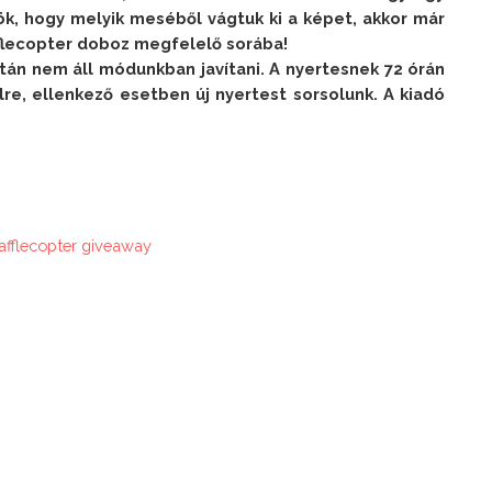
ök, hogy melyik meséből vágtuk ki a képet, akkor már 
fflecopter doboz megfelelő sorába!

án nem áll módunkban javítani. A nyertesnek 72 órán 
ilre, ellenkező esetben új nyertest sorsolunk. A kiadó 
afflecopter giveaway