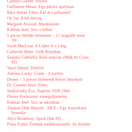
Camryn Garrett: Pozitív
Guillaume Musso: Egy párizsi apartman
Rácz-Stefán Tibor: Éld át a pillanatot!
On Sai: A két herceg
Margaret Atwood: Macskaszem
Kálmán Jenő: Sicc a hóban
5 ​perces Verdák-történetek – 12 száguldó mese
Vil...
Sarah MacLean: A Lepke és a Láng
Catherine Rider: Csók Rómában
Szaszkó Gabriella: Késő március (MidLife Crisis
#2)
Varró Dániel: Diótörő
Adriana Locke: Crank - A kurblis
Disney ​– 5 perces történetek hősies lányokról
Dr. Csernus Imre: Főnix
Janikovszky Éva: Naplóm 1938-1944
Disney Karácsonyi mesegyűjtemény
Kálmán Jenő: Sicc az iskolában
Thomas Olde Heuvelt - HEX - Egy boszorkány
bosszúja
Alice Broadway: Spark (Ink #2)
Polus Enikő: Életünk ​mellékszereplői- Az érzelmi
...