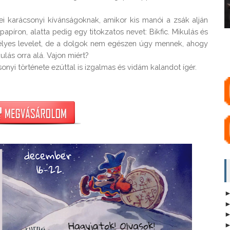
i karácsonyi kívánságoknak, amikor kis manói a zsák alján 
apíron, alatta pedig egy titokzatos nevet: Bikfic. Mikulás és 
télyes levelet, de a dolgok nem egészen úgy mennek, ahogy 
lás orra alá. Vajon miért?
