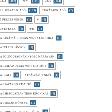
(307)
(315)
(144)
2024
2025
2026
(103)
(7)
21. SZÁZAD KIADÓ
21SZÁZADKIADÓ
(1)
(1)
5 PERCES MESÉK
6
(1)
(1)
70-ES ÉVEK
9/11
(1)
A BARÁTSÁG OLYAN MINT A LIBIKÓKA
(1)
A BELLES LÁNYOK
(1)
A BOLDOGSÁGNAK NYOLC KARJA VAN
(1)
A CSALÁD OLYAN MINT EGY SÜTI
(1)
(1)
A CSALI
A CSÁSZÁR PENGÉI
(1)
A CSAVARGÓ KISAUTÓ
(1)
A CSISZOLATLAN TRÓN KRÓNIKÁI
(1)
A CSODÁK KÖNYVE
(1)
A GORMENGHAST-TRILÓGIA