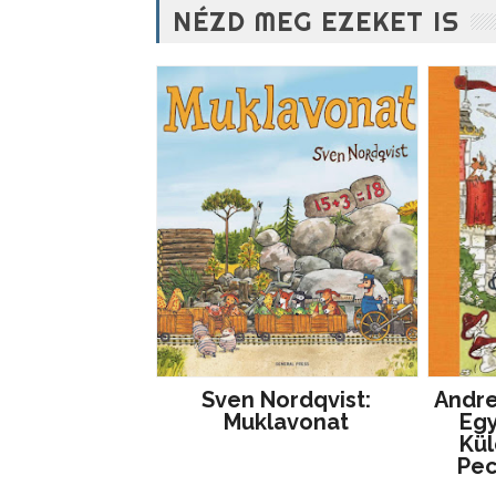
NÉZD MEG EZEKET IS
Sven Nordqvist:
Andre
Muklavonat
Egy
Kül
Pe