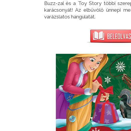
Buzz-zal és a Toy Story többi szer
karácsonyát! Az elbűvölő ünnepi mes
varázslatos hangulatát.