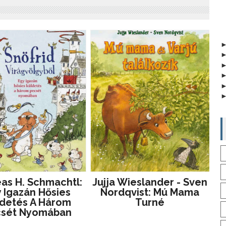
as H. Schmachtl:
Jujja Wieslander - Sven
 Igazán Hősies
Nordqvist: Mú Mama
detés A Három
Turné
csét Nyomában