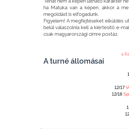
Tehát nem a képen látható karakter nev
ha Matuka van a képen, akkor a meg
megoldást is elfogadunk.
Figyelem! A megfejtéseket elküldés ut
belül válaszolnia kell a kiértesítő e-m
csak magyarországi címre postáz.
a R
A turné állomásai
12/17 
V
12/18 
Spi
1
12