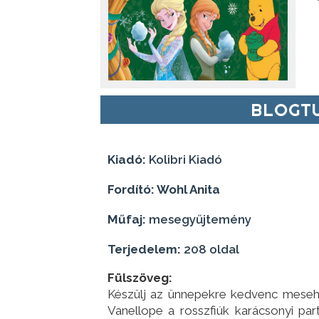
BLOGTU
Kiadó:
Kolibri Kiadó
Fordító: Wohl Anita
Műfaj:
mesegyűjtemény
Terjedelem:
208 oldal
Fülszöveg:
Készülj az ünnepekre kedvenc mesehő
Vanellope a rosszfiúk karácsonyi par