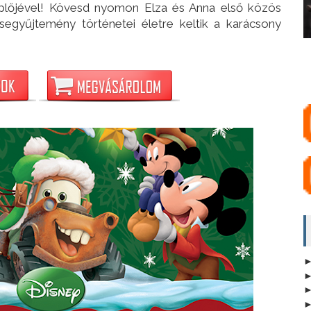
eplőjével! Kövesd nyomon Elza és Anna első közös
egyűjtemény történetei életre keltik a karácsony