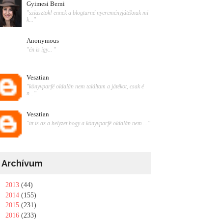
Gyimesi Berni
"sziasztok! ennek a blogturné nyereményjátéknak mi
k..."
Anonymous
"én is így... "
Vesztian
"könyvparfé oldalán nem találtam a játékot, csak é
n..."
Vesztian
"itt is az a helyzet hogy a könyvparfé oldalán nem ..."
Archívum
►
2013
(44)
►
2014
(155)
►
2015
(231)
►
2016
(233)