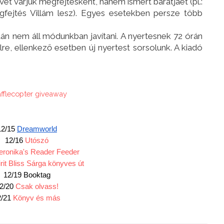
ét várjuk megfejtésként, hanem ismert barátjáét (pl.:
fejtés Villám lesz). Egyes esetekben persze több
án nem áll módunkban javítani. A nyertesnek 72 órán
ailre, ellenkező esetben új nyertest sorsolunk. A kiadó
afflecopter giveaway
12/15 
Dreamworld
12/16 
Utószó
eronika's Reader Feeder
rit Bliss Sárga könyves út
12/19 Booktag
2/20 
Csak olvass!
/21 
Könyv és más