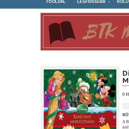
FŐOLDAL
LEGFRISSEBB
RÓLU
D
M
0
H
RÖ
A B
mely