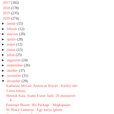
►
2017
(182)
►
2018
(178)
►
2019
(235)
▼
2020
(274)
►
január
(15)
►
február
(12)
►
március
(20)
►
április
(28)
►
május
(12)
►
június
(15)
►
július
(25)
►
augusztus
(24)
►
szeptember
(26)
►
október
(37)
►
november
(31)
▼
december
(29)
Katharine McGee: American Royals - Királyi élet
3 ​éves lettem!
Herendi Kata, Szabó Eszter Judit: 20 ​önismereti
k...
Penelope Bloom: His Package - Megkapnám
W. Bruce Cameron - Egy kutya ígérete