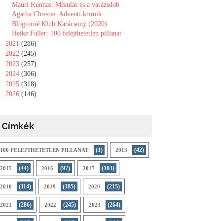
Mauri Kunnas: Mikulás és a varázsdob
Agatha Christie: Adventi krimik
Blogturné Klub Karácsony (2020)
Heike Faller: 100 felejthetetlen pillanat
►
2021
(286)
►
2022
(245)
►
2023
(257)
►
2024
(306)
►
2025
(318)
►
2026
(146)
Címkék
(1)
(42)
100 FELEJTHETETLEN PILLANAT
2013
(44)
(97)
(103)
2015
2016
2017
(114)
(185)
(215)
2018
2019
2020
(286)
(245)
(264)
2021
2022
2023