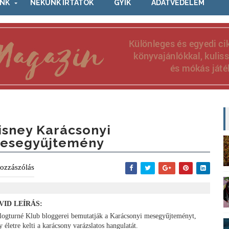
NK
NEKÜNK ÍRTÁTOK
GYIK
ADATVÉDELEM
isney Karácsonyi
esegyűjtemény
ozzászólás
VID LEÍRÁS:
logturné Klub bloggerei bemutatják a Karácsonyi mesegyűjteményt,
 életre kelti a karácsony varázslatos hangulatát.