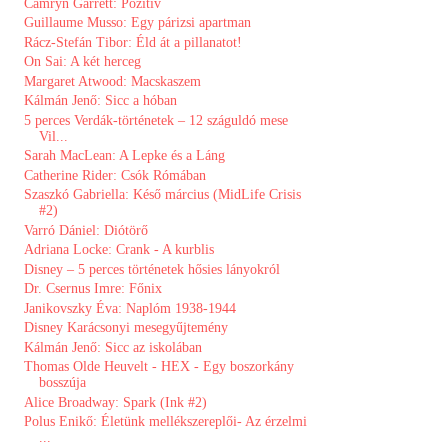
Camryn Garrett: Pozitív
Guillaume Musso: Egy párizsi apartman
Rácz-Stefán Tibor: Éld át a pillanatot!
On Sai: A két herceg
Margaret Atwood: Macskaszem
Kálmán Jenő: Sicc a hóban
5 ​perces Verdák-történetek – 12 száguldó mese
Vil...
Sarah MacLean: A Lepke és a Láng
Catherine Rider: Csók Rómában
Szaszkó Gabriella: Késő március (MidLife Crisis
#2)
Varró Dániel: Diótörő
Adriana Locke: Crank - A kurblis
Disney ​– 5 perces történetek hősies lányokról
Dr. Csernus Imre: Főnix
Janikovszky Éva: Naplóm 1938-1944
Disney Karácsonyi mesegyűjtemény
Kálmán Jenő: Sicc az iskolában
Thomas Olde Heuvelt - HEX - Egy boszorkány
bosszúja
Alice Broadway: Spark (Ink #2)
Polus Enikő: Életünk ​mellékszereplői- Az érzelmi
...