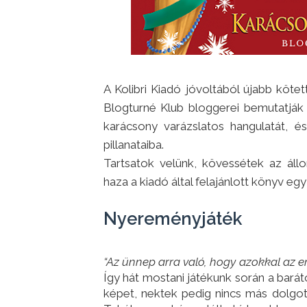
A Kolibri Kiadó jóvoltából újabb köt
Blogturné Klub bloggerei bemutatják
karácsony varázslatos hangulatát, é
pillanataiba.
Tartsatok velünk, kövessétek az áll
haza a kiadó által felajánlott könyv egy
Nyereményjáték
“Az ünnep arra való, hogy azokkal az em
Így hát mostani játékunk során a bará
képet, nektek pedig nincs más dolgotok,