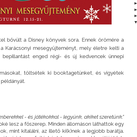
ettel bővült a Disney könyvek sora. Ennek örömére a
 a Karácsonyi mesegyűjteményt, mely életre kelti a
s bepillantást enged régi- és új kedvencek ünnepi
omásokat, töltsétek ki booktagetünket, és vigyétek
 példányát.
berekkel - és játékokkal - legyünk, akiket szeretünk.”
toké lesz a főszerep. Minden állomáson láthattok egy
 mint kitalálni, az illető ki(k)nek a legjobb barátja.