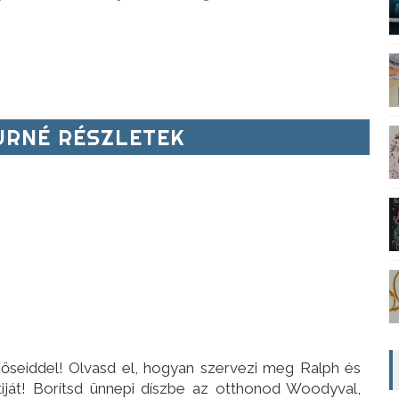
RNÉ RÉSZLETEK
seiddel! Olvasd el, hogyan szervezi meg Ralph és
tiját! Borítsd ünnepi díszbe az otthonod Woodyval,