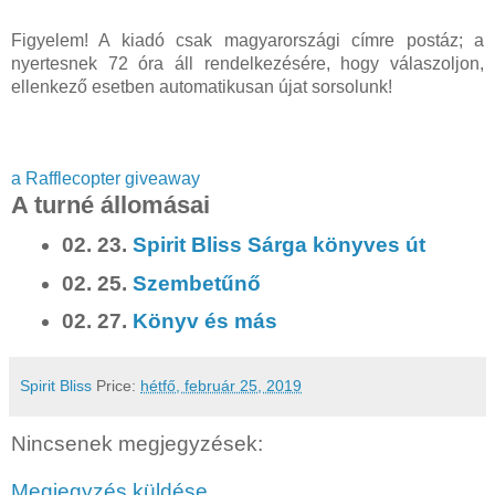
Figyelem! A kiadó csak magyarországi címre postáz; a
nyertesnek 72 óra áll rendelkezésére, hogy válaszoljon,
ellenkező esetben automatikusan újat sorsolunk!
a Rafflecopter giveaway
A turné állomásai
02. 23.
Spirit Bliss Sárga könyves út
02. 25.
Szembetűnő
02. 27.
Könyv és más
Spirit Bliss
Price:
hétfő, február 25, 2019
Nincsenek megjegyzések:
Megjegyzés küldése