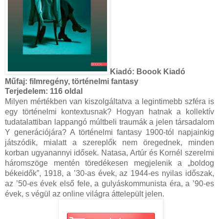
Kiadó:
Boook Kiadó
Műfaj:
filmregény, történelmi fantasy
Terjedelem:
116 oldal
Milyen mértékben van kiszolgáltatva a legintimebb szféra is
egy történelmi kontextusnak? Hogyan hatnak a kollektív
tudatalattiban lappangó múltbeli traumák a jelen társadalom
Y generációjára? A történelmi fantasy 1900-tól napjainkig
játszódik, mialatt a szereplők nem öregednek, minden
korban ugyanannyi idősek. Natasa, Artúr és Kornél szerelmi
háromszöge mentén töredékesen megjelenik a „boldog
békeidők”, 1918, a ’30-as évek, az 1944-es nyilas időszak,
az ’50-es évek első fele, a gulyáskommunista éra, a ’90-es
évek, s végül az online világra áttelepült jelen.