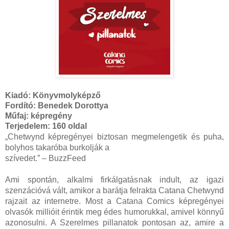
Kiadó:
Könyvmolyképző
Fordító:
Benedek Dorottya
Műfaj: képregény
Terjedelem:
160 oldal
„Chetwynd képregényei biztosan megmelengetik és puha,
bolyhos takaróba burkolják a
szívedet.” – BuzzFeed
Ami spontán, alkalmi firkálgatásnak indult, az igazi
szenzációvá vált, amikor a barátja felrakta Catana Chetwynd
rajzait az internetre. Most a Catana Comics képregényei
olvasók millióit érintik meg édes humorukkal, amivel könnyű
azonosulni. A Szerelmes pillanatok pontosan az, amire a