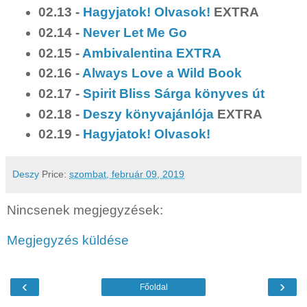
02.13 -
Hagyjatok! Olvasok!
EXTRA
02.14 -
Never Let Me Go
02.15 -
Ambivalentina EXTRA
02.16 -
Always Love a Wild Book
02.17 -
Spirit Bliss Sárga könyves út
02.18 -
Deszy könyvajánlója
EXTRA
02.19 -
Hagyjatok! Olvasok!
Deszy
Price:
szombat, február 09, 2019
Nincsenek megjegyzések:
Megjegyzés küldése
‹
›
Főoldal