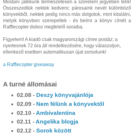
Mostani játékunk természetesen a szerelem jegyében telik!
Összeszedtük nektek kedvenc párosaink nevét különböző
könyvekből, nektek pedig nincs más dolgotok, mint kitalálni,
melyik könyvben szerepeltek - és beírni a könyv címét a
Rafflecopter doboz megfelelő soraiba.
Figyelem! A kiadó csak magyarországi címre postáz; a
nyertesnek 72 óra áll rendelkezésére, hogy válaszoljon,
ellenkező esetben automatikusan újat sorsolunk!
a Rafflecopter giveaway
A turné állomásai
02.08 -
Deszy könyvajánlója
02.09 -
Nem félünk a könyvektől
02.10 -
Ambivalentina
02.11 -
Angelika blogja
02.12 -
Sorok között