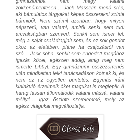
gimnáziumba nem megy valami
zökkenőmentesen… Jack Masselin menő srác,
aki bámulatos tárgyakat képes összerakni szinte
bármiből. Nem számít azonban, hogy milyen
népszerű, van valami, amiről senki sem tud:
arcvakságban szenved. Senkit sem ismer fel,
még a saját családtagjait sem, és ez sok gondot
okoz az életében, pláne ha csajozásról van
szó… Jack soha, senkit sem engedett magához
igazán közel, egészen addig, amíg meg nem
ismerte Libbyt. Egy gimnáziumi összezörrenés
után mindketten lelki tanácsadáson kötnek ki, és
nem ez az egyetlen büntetés. Egymás iránt
kialakuló érzelmeik őket magukat is meglepik. A
harag lassan átformálódik valami mássá, valami
méllyé… igaz, őszinte szerelemmé, mely az
egész világukat megváltoztatja.