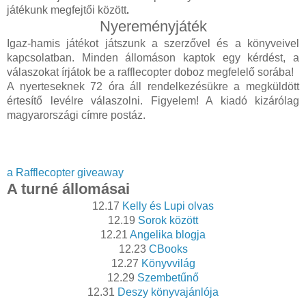
játékunk megfejtői között
.
Nyereményjáték
Igaz-hamis játékot játszunk a szerzővel és a könyveivel
kapcsolatban. Minden állomáson kaptok egy kérdést, a
válaszokat írjátok be a rafflecopter doboz megfelelő sorába!
A nyerteseknek 72 óra áll rendelkezésükre a megküldött
értesítő levélre válaszolni. Figyelem! A kiadó kizárólag
magyarországi címre postáz.
a Rafflecopter giveaway
A turné állomásai
12.17
Kelly és Lupi olvas
12.19
Sorok között
12.21
Angelika blogja
12.23
CBooks
12.27
Könyvvilág
12.29
Szembetűnő
12.31
Deszy könyvajánlója