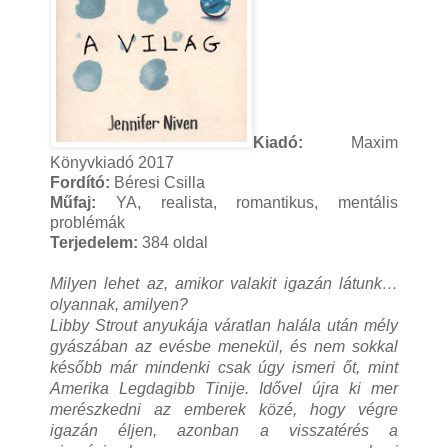
Kiadó:
Maxim
Könyvkiadó 2017
Fordító:
Béresi Csilla
Műfaj:
YA, realista, romantikus, mentális
problémák
Terjedelem:
384 oldal
Milyen lehet az, amikor valakit igazán látunk…
olyannak, amilyen?
Libby Strout anyukája váratlan halála után mély
gyászában az evésbe menekül, és nem sokkal
később már mindenki csak úgy ismeri őt, mint
Amerika Legdagibb Tinije. Idővel újra ki mer
merészkedni az emberek közé, hogy végre
igazán éljen, azonban a visszatérés a