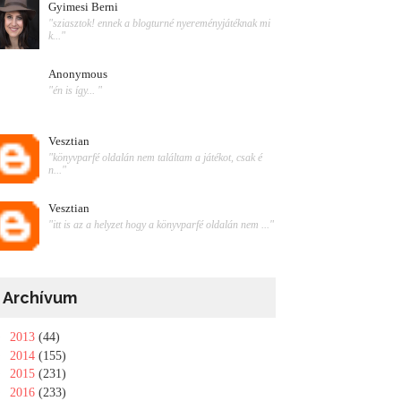
Gyimesi Berni
"sziasztok! ennek a blogturné nyereményjátéknak mi
k..."
Anonymous
"én is így... "
Vesztian
"könyvparfé oldalán nem találtam a játékot, csak é
n..."
Vesztian
"itt is az a helyzet hogy a könyvparfé oldalán nem ..."
Archívum
►
2013
(44)
►
2014
(155)
►
2015
(231)
►
2016
(233)