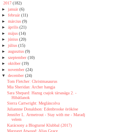
▼
2017
(182)
►
január
(6)
►
február
(11)
►
március
(9)
►
április
(21)
►
május
(14)
►
június
(20)
►
július
(15)
►
augusztus
(9)
►
szeptember
(10)
►
október
(19)
►
november
(24)
▼
december
(24)
Tom Fletcher: Christmasaurus
Mia Sheridan: Archer hangja
Sara Shepard: Hazug csajok társasága 2. -
Hibátlanok
Sierra Cartwright: Megláncolva
Juliannne Donaldson: Edenbrooke örököse
Jennifer L. Armetrout - Stay with me - Maradj
velem
Karácsony a Blogturné Klubbal (2017)
Margaret Atwood: Alias Grace