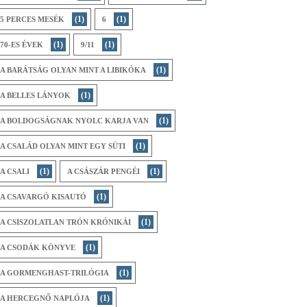
(1)
(1)
5 PERCES MESÉK
6
(1)
(1)
70-ES ÉVEK
9/11
(1)
A BARÁTSÁG OLYAN MINT A LIBIKÓKA
(1)
A BELLES LÁNYOK
(1)
A BOLDOGSÁGNAK NYOLC KARJA VAN
(1)
A CSALÁD OLYAN MINT EGY SÜTI
(1)
(1)
A CSALI
A CSÁSZÁR PENGÉI
(1)
A CSAVARGÓ KISAUTÓ
(1)
A CSISZOLATLAN TRÓN KRÓNIKÁI
(1)
A CSODÁK KÖNYVE
(1)
A GORMENGHAST-TRILÓGIA
(1)
A HERCEGNŐ NAPLÓJA