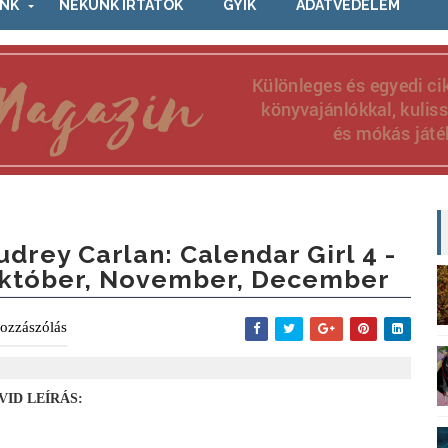
NK
NEKÜNK ÍRTÁTOK
GYIK
ADATVÉDELEM
udrey Carlan: Calendar Girl 4 -
któber, November, December
ozzászólás
VID LEÍRÁS: