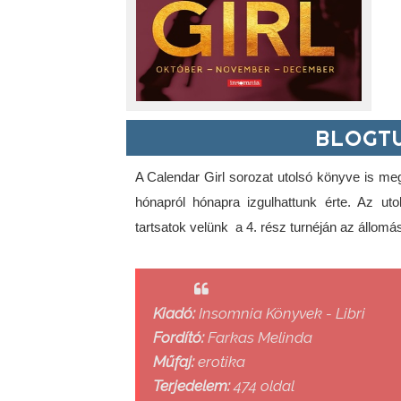
BLOGTU
A Calendar Girl sorozat utolsó könyve is meg
hónapról hónapra izgulhattunk érte. Az uto
tartsatok velünk  a 4. rész turnéján az állom
Kiadó:
Insomnia Könyvek - Libri
Fordító:
Farkas Melinda
Műfaj:
erotika
Terjedelem:
474 oldal