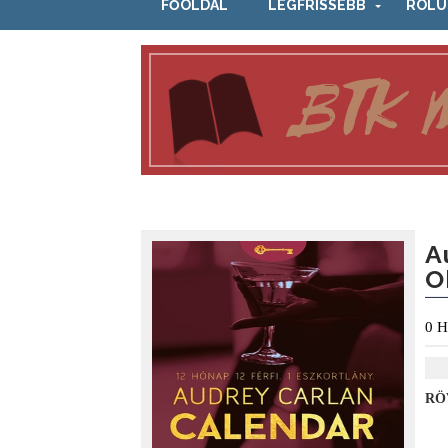
FŐOLDAL
LEGFRISSEBB
RÓLU
A
O
0
H
RÖ