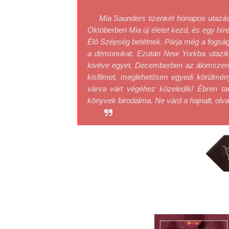
Mia Saunders tizenkét hónapos utazás
Októberben Mia új életet kezd, és egy hír
Élő Szépség betétnek. Párja még a fogság 
a démonokat. Ezután New Yorkba utazik, a
kivéve egyet. Decemberben az álomszerű 
kisfilmet, meglehetősen egyedi körülmén
várva várt végéhez közeledik! Ébren t
könyvek birodalma. Ne várd a hajnalt, olva