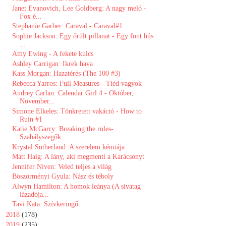
Janet Evanovich, Lee Goldberg: A nagy meló -
Fox é...
Stephanie Garber: Caraval - Caraval#1
Sophie Jackson: Egy őrült pillanat - Egy font hús
...
Amy Ewing - A fekete kulcs
Ashley Carrigan: Ikrek hava
Kass Morgan: Hazatérés (The 100 #3)
Rebecca Yarros: Full Measures - Tiéd vagyok
Audrey Carlan: Calendar Girl 4 - Október,
November...
Simone Elkeles: Tönkretett vakáció - How to
Ruin #1
Katie McGarry: Breaking the rules-
Szabályszegők
Krystal Sutherland: A ​szerelem kémiája
Matt Haig: A lány, aki megmenti a Karácsonyt
Jennifer Niven: Veled teljes a világ
Böszörményi Gyula: Nász és téboly
Alwyn Hamilton: A homok leánya (A sivatag
lázadója...
Tavi Kata: Szívkeringő
►
2018
(178)
►
2019
(235)