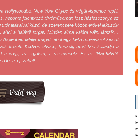
a Hollywoodba, New York Citybe és végül Aspenbe repíti. 
es, naponta jelentkező tévéműsorban lesz háziasszonya az 
utóhatásaival küzd, de szerencsére közös erővel leküzdik 
hol a háláról forgat. Minden álma valóra válni látszik… 
Aspenben találja magát, ahol egy helyi művészről készít 
yek között. Kedves olvasó, készülj, mert Mia kalandja a 
art a vágy, az izgalom, a szenvedély. Ez az INSOMNIA 
sd ki az éjszakát!