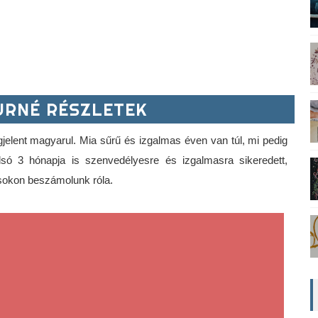
RNÉ RÉSZLETEK
jelent magyarul. Mia sűrű és izgalmas éven van túl, mi pedig 
lsó 3 hónapja is szenvedélyesre és izgalmasra sikeredett, 
ásokon beszámolunk róla.