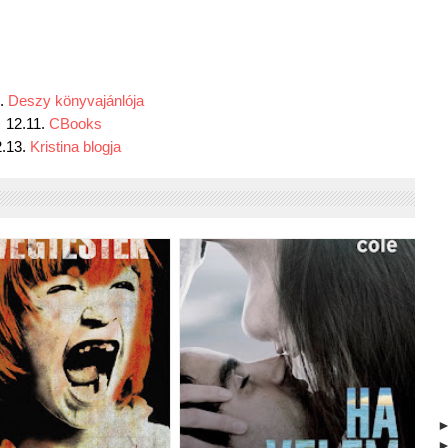
. 
Deszy könyvajánlója
12.11. 
CBooks
.13. 
Kristina blogja