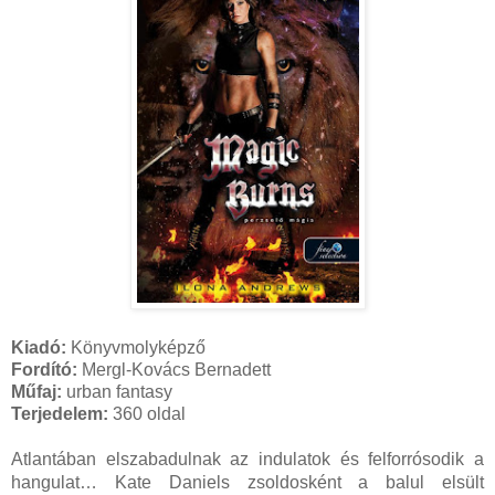
Kiadó:
Könyvmolyképző
Fordító:
Mergl-Kovács Bernadett
Műfaj:
urban fantasy
Terjedelem:
360 oldal
Atlantában elszabadulnak az indulatok és felforrósodik a
hangulat… Kate Daniels zsoldosként a balul elsült