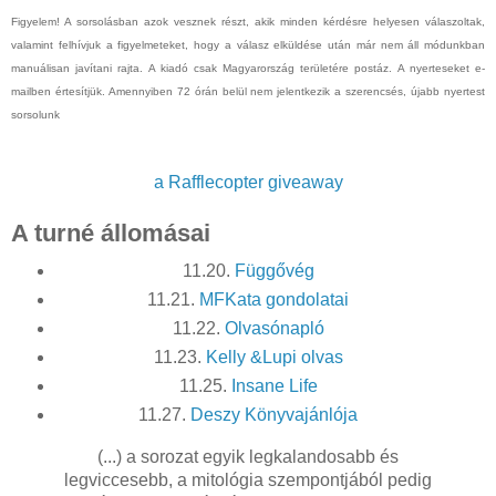
Figyelem! A sorsolásban azok vesznek részt, akik minden kérdésre helyesen válaszoltak,
valamint felhívjuk a figyelmeteket, hogy a válasz elküldése után már nem áll módunkban
manuálisan javítani rajta. A kiadó csak Magyarország területére postáz. A nyerteseket e-
mailben értesítjük. Amennyiben 72 órán belül nem jelentkezik a szerencsés, újabb nyertest
sorsolunk
a Rafflecopter giveaway
A turné állomásai
11.20.
Függővég
11.21.
MFKata gondolatai
11.22.
Olvasónapló
11.23.
Kelly &Lupi olvas
11.25.
Insane Life
11.27.
Deszy Könyvajánlója
(...) a sorozat egyik legkalandosabb és
legviccesebb, a mitológia szempontjából pedig