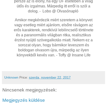
persze az is előny, ha egy UF esetében a világ
ütős és izgalmas. Márpedig itt erről is szól a
dolog. - Lobo @ Olvasónapló
Amikor megkérdezik miért szeretem a könyvet
vagy esetleg miért ajánlom, elsőre rávágom az
erős karakterek, rendkívül lebilincselő története
és a paranormális világban ritka, realisztikus
érzést nyújtó szövegalkotás miatt. Nekem ez a
sorozat olyan, hogy bármikor leveszem és
boldogan olvasom újra, márpedig az ilyen
könyvekből kevés van. - Toffy @ Insane Life
Unknown
Price:
szerda, november 22, 2017
Nincsenek megjegyzések:
Megjegyzés küldése