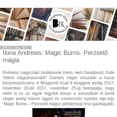
2017. 11. 22.
Ilona Andrews: Magic Burns- Perzselő
mágia
Kedvenc nagyszájú zsoldosunk (nem, nem Deadpool), Kate
*tökös mágiahasználó* Daniels végre visszatér a hazai
könyvespolcokra. A Blogturné Klub 6 bloggere pedig 2017.
november 20-tól 2017. november 25-ig bemutatja, hogy
miért is ez az egyik legjobb könyv a sorozatban A turné
végén pedig három ügyes és szerencsés nyertes egy-egy
‘Magic Burns – Perzselő mágia’ példánnyal lesz gazdagabb.