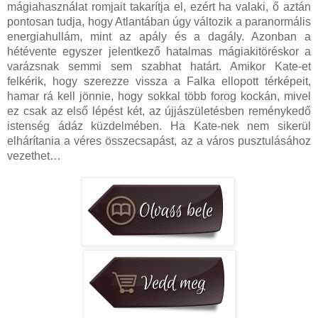
mágiahasználat romjait takarítja el, ezért ha valaki, ő aztán
pontosan tudja, hogy Atlantában úgy változik a paranormális
energiahullám, mint az apály és a dagály. Azonban a
hétévente egyszer jelentkező hatalmas mágiakitöréskor a
varázsnak semmi sem szabhat határt. Amikor Kate-et
felkérik, hogy szerezze vissza a Falka ellopott térképeit,
hamar rá kell jönnie, hogy sokkal több forog kockán, mivel
ez csak az első lépést két, az újjászületésben reménykedő
istenség ádáz küzdelmében. Ha Kate-nek nem sikerül
elhárítania a véres összecsapást, az a város pusztulásához
vezethet…