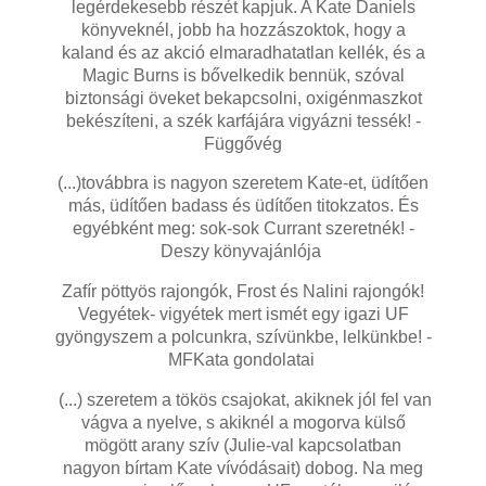
legérdekesebb részét kapjuk. A Kate Daniels
könyveknél, jobb ha hozzászoktok, hogy a
kaland és az akció elmaradhatatlan kellék, és a
Magic Burns is bővelkedik bennük, szóval
biztonsági öveket bekapcsolni, oxigénmaszkot
bekészíteni, a szék karfájára vigyázni tessék! -
Függővég
(...)továbbra is nagyon szeretem Kate-et, üdítően
más, üdítően badass és üdítően titokzatos. És
egyébként meg: sok-sok Currant szeretnék! -
Deszy könyvajánlója
Zafír pöttyös rajongók, Frost és Nalini rajongók!
Vegyétek- vigyétek mert ismét egy igazi UF
gyöngyszem a polcunkra, szívünkbe, lelkünkbe! -
MFKata gondolatai
(...) szeretem a tökös csajokat, akiknek jól fel van
vágva a nyelve, s akiknél a mogorva külső
mögött arany szív (Julie-val kapcsolatban
nagyon bírtam Kate vívódásait) dobog. Na meg