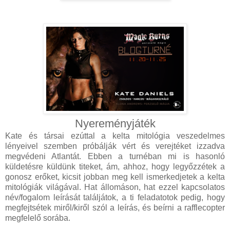
Nyereményjáték
Kate és társai ezúttal a kelta mitológia veszedelmes
lényeivel szemben próbálják vért és verejtéket izzadva
megvédeni Atlantát. Ebben a turnéban mi is hasonló
küldetésre küldünk titeket, ám, ahhoz, hogy legyőzzétek a
gonosz erőket, kicsit jobban meg kell ismerkedjetek a kelta
mitológiák világával. Hat állomáson, hat ezzel kapcsolatos
név/fogalom leírását találjátok, a ti feladatotok pedig, hogy
megfejtsétek miről/kiről szól a leírás, és beírni a rafflecopter
megfelelő sorába.