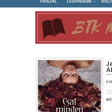
FŐOLDAL
LEGFRISSEBB
RÓLU
J
Á
0
H
RÖ