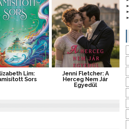
lizabeth Lim:
Jenni Fletcher: A
misított Sors
Herceg Nem Jár
Egyedül