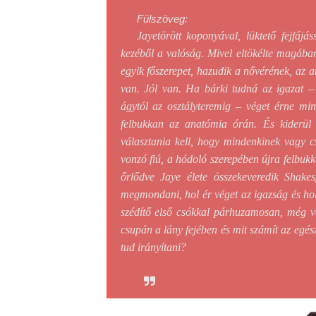
Fülszöveg:
Jaye ​törött koponyával, lüktető fejfáj
kezéből a valóság. Mivel eltökélte magában
egyik főszerepet, hazudik a nővérének, az a
van. Jól van. Ha bárki tudná az igazat – 
ágytól az osztályteremig – véget érne m
felbukkan az anatómia órán. És kiderül 
választania kell, hogy mindenkinek vagy
vonzó fiú, a hódoló szerepében újra felbukk
őrlődve Jaye élete összekeveredik Shak
megmondani, hol ér véget az igazság és hol 
szédítő első csókkal párhuzamosan, még ve
csupán a lány fejében és mit számít az egés
tud irányítani?