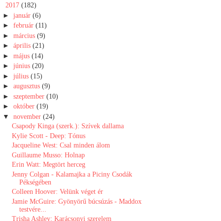
▼
2017
(182)
►
január
(6)
►
február
(11)
►
március
(9)
►
április
(21)
►
május
(14)
►
június
(20)
►
július
(15)
►
augusztus
(9)
►
szeptember
(10)
►
október
(19)
▼
november
(24)
Csapody Kinga (szerk.): Szívek dallama
Kylie Scott - Deep: Tónus
Jacqueline West: Csal minden álom
Guillaume Musso: Holnap
Erin Watt: Megtört herceg
Jenny Colgan - Kalamajka a Piciny Csodák
Pékségében
Colleen Hoover: Velünk véget ér
Jamie McGuire: Gyönyörű búcsúzás - Maddox
testvére...
Trisha Ashley: Karácsonyi szerelem