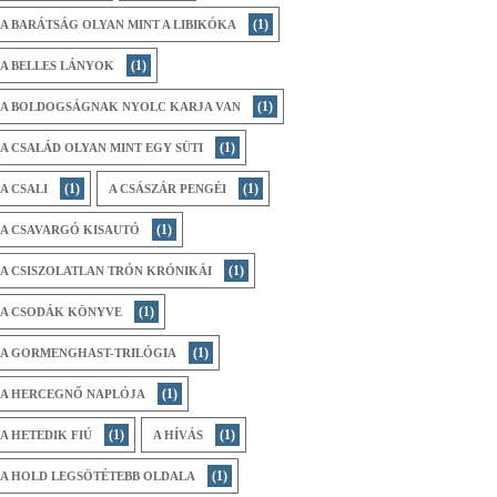
(1)
A BARÁTSÁG OLYAN MINT A LIBIKÓKA
(1)
A BELLES LÁNYOK
(1)
A BOLDOGSÁGNAK NYOLC KARJA VAN
(1)
A CSALÁD OLYAN MINT EGY SÜTI
(1)
(1)
A CSALI
A CSÁSZÁR PENGÉI
(1)
A CSAVARGÓ KISAUTÓ
(1)
A CSISZOLATLAN TRÓN KRÓNIKÁI
(1)
A CSODÁK KÖNYVE
(1)
A GORMENGHAST-TRILÓGIA
(1)
A HERCEGNŐ NAPLÓJA
(1)
(1)
A HETEDIK FIÚ
A HÍVÁS
(1)
A HOLD LEGSÖTÉTEBB OLDALA