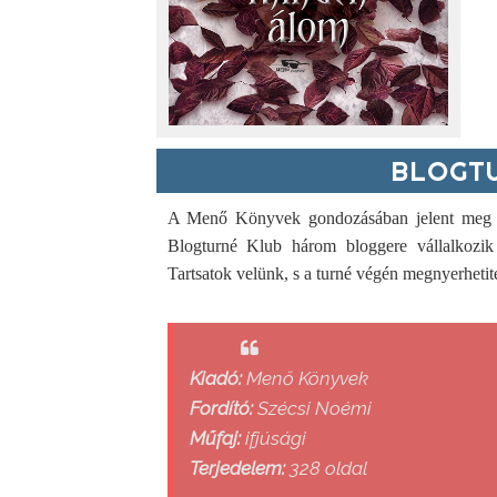
BLOGTU
A Menő Könyvek gondozásában jelent meg h
Blogturné Klub három bloggere vállalkozik 
Tartsatok velünk, s a turné végén megnyerhetit
Kiadó:
Menő Könyvek
Fordító:
Szécsi Noémi
Műfaj:
ifjúsági
Terjedelem:
328 oldal