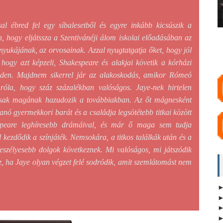
ással ébred fel egy síbalesetből és egyre inkább kicsúszik a
, hogy eljátssza a Szentivánéji álom iskolai előadásában az
nyukájának, az orvosainak. Azzal nyugtatgatja őket, hogy jól
hogy azt képzeli, Shakespeare és alakjai követik a kórházi
inden. Majdnem sikerrel jár az alakoskodás, amikor Rómeó
róla, hogy száz százalékban valóságos. Jaye-nek hirtelen
 csak magának hazudozik a továbbiakban. Az őt mágnesként
anó gyermekkori barát és a családja legsötétebb titkai között
espeare leghíresebb drámáival, és már ő maga sem tudja
kezdődik a színjáték. Nemsokára, a titkos találkák után és a
szélyesebb dolgok következnek. Mi valóságos, mi játszódik
z, ha Jaye olyan végzet felé sodródik, amit szemlátomást nem