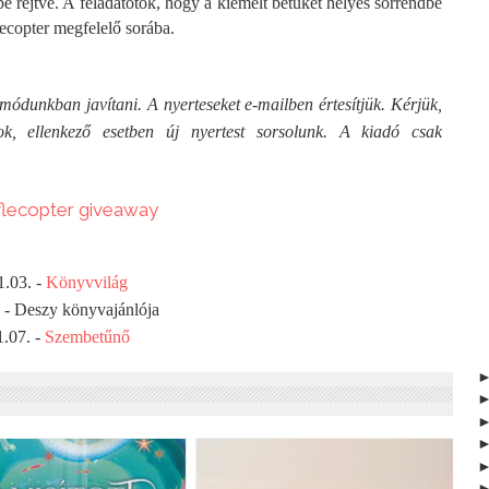
e rejtve. A feladatotok, hogy a kiemelt betűket helyes sorrendbe
lecopter megfelelő sorába.
módunkban javítani. A nyerteseket e-mailben értesítjük. Kérjük,
ok, ellenkező esetben új nyertest sorsolunk. A kiadó csak
flecopter giveaway
1.03. -
Könyvvilág
. - Deszy könyvajánlója
1.07. -
Szembetűnő