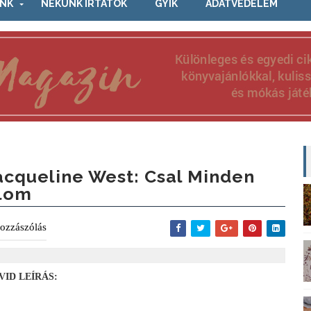
NK
NEKÜNK ÍRTÁTOK
GYIK
ADATVÉDELEM
acqueline West: Csal Minden
lom
ozzászólás
VID LEÍRÁS: