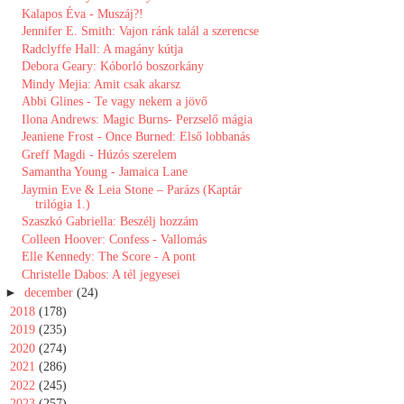
Kalapos Éva - Muszáj?!
Jennifer E. Smith: Vajon ránk talál a szerencse
Radclyffe Hall: A magány kútja
Debora Geary: Kóborló ​boszorkány
Mindy Mejia: Amit csak akarsz
Abbi Glines - Te vagy nekem a jövő
Ilona Andrews: Magic Burns- Perzselő mágia
Jeaniene Frost - Once Burned: Első lobbanás
Greff Magdi - Húzós szerelem
Samantha Young - Jamaica Lane
Jaymin Eve & Leia Stone – Parázs (Kaptár
trilógia 1.)
Szaszkó Gabriella: Beszélj hozzám
Colleen Hoover: Confess - Vallomás
Elle Kennedy: The Score - A pont
Christelle Dabos: A tél jegyesei
►
december
(24)
►
2018
(178)
►
2019
(235)
►
2020
(274)
►
2021
(286)
►
2022
(245)
►
2023
(257)