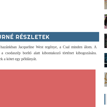
RNÉ RÉSZLETEK
azánkban Jacqueline West regénye, a Csal minden álom. A
a csodaszép borító alatt kibontakozó történet kibogozására.
ek a kötet egy példányát.