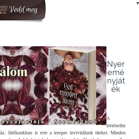
Nyer
emé
nyját
ék
A
történetbe
áz. Játékunkban is erre a terepre invivitálunk titeket. Minden