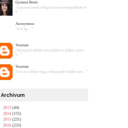
Gyimesi Berni
"sziasztok! ennek a blogturné nyereményjátéknak mi
k..."
Anonymous
"én is így... "
Vesztian
"könyvparfé oldalán nem találtam a játékot, csak é
n..."
Vesztian
"itt is az a helyzet hogy a könyvparfé oldalán nem ..."
Archívum
►
2013
(44)
►
2014
(155)
►
2015
(231)
►
2016
(233)