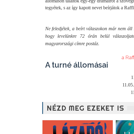
állomáson találtok egy-egy drámaírót a szövegb
tegyétek, s az így kapott nevet beírjátok a Raff
Ne feledjétek, a beírt válaszokon már nem áll 
hogy levelünkre 72 órán belül válaszoljat
magyarországi címre postáz.
a Raf
A turné állomásai
1
11.05
1
NÉZD MEG EZEKET IS