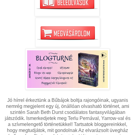
Jó hírrel érkeztünk a Bűbájok boltja rajongóinak, ugyanis
nemrég megjelent egy új, önállóan olvasható történet, ami
szintén Sarah Beth Durst csodálatos fantasyvilágában
játszódik. Ismerkedjetek meg Terlu Pernával, Yarrow-val és
a szívmelengető történetükkel! Tartsatok bloggereinkkel,
hogy megtudjátok, mit gondolnak Az ​elvarázsolt üvegház