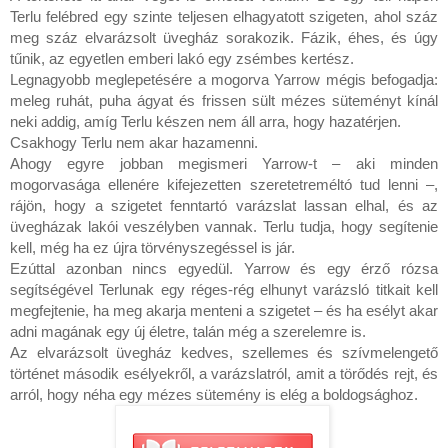
Terlu felébred egy szinte teljesen elhagyatott szigeten, ahol száz 
meg száz elvarázsolt üvegház sorakozik. Fázik, éhes, és úgy 
tűnik, az egyetlen emberi lakó egy zsémbes kertész.

Legnagyobb meglepetésére a mogorva Yarrow mégis befogadja: 
meleg ruhát, puha ágyat és frissen sült mézes süteményt kínál 
neki addig, amíg Terlu készen nem áll arra, hogy hazatérjen.

Csakhogy Terlu nem akar hazamenni.

Ahogy egyre jobban megismeri Yarrow-t – aki minden 
mogorvasága ellenére kifejezetten szeretetreméltó tud lenni –, 
rájön, hogy a szigetet fenntartó varázslat lassan elhal, és az 
üvegházak lakói veszélyben vannak. Terlu tudja, hogy segítenie 
kell, még ha ez újra törvényszegéssel is jár.

Ezúttal azonban nincs egyedül. Yarrow és egy érző rózsa 
segítségével Terlunak egy réges-rég elhunyt varázsló titkait kell 
megfejtenie, ha meg akarja menteni a szigetet – és ha esélyt akar 
adni magának egy új életre, talán még a szerelemre is.

Az elvarázsolt üvegház kedves, szellemes és szívmelengető 
történet második esélyekről, a varázslatról, amit a törődés rejt, és 