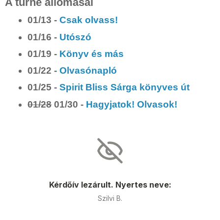
A turné állomásai
01/13 -
Csak olvass!
01/16 -
Utószó
01/19 -
Könyv és más
01/22 -
Olvasónapló
01/25 -
Spirit Bliss Sárga könyves út
01/28
01/30 -
Hagyjatok! Olvasok!