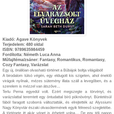
Kiadó:
Agave Könyvek
Terjedelem: 480 oldal
ISBN: 9789635984459
Fordította: Németh Luca Anna
Műfaj/téma/zsáner: Fantasy, Romantikus, Romantasy,
Cozy Fantasy, Varázslat
Egy új, önállóan olvasható történet a Bűbájok boltja világából!

A birodalom túlsó végén, egy eldugott kis szigeten, ahol éneklő 
virágok nyílnak, mézes sütemény illata száll a levegőben, és a 
szerelem is mézzel van átszőve…

Terlu Perna egyedül volt. Ezért megszegte a törvényt, és 
varázslattal teremtett egy öntudattal bíró póknövényt. Büntetésül 
fából faragott szoborrá változtatták, és elrejtették az Alyssiumi 
Nagy Könyvtár északi olvasótermének egyik félreeső szegletébe.

A története itt akár véget is érhetett volna… De egy téli napon 