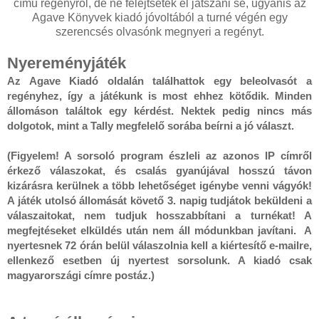
című regényről, de ne felejtsetek el játszani se, ugyanis az
Agave Könyvek kiadó jóvoltából a turné végén egy
szerencsés olvasónk megnyeri a regényt.
Nyereményjáték
Az Agave Kiadó oldalán találhattok egy beleolvasót a 
regényhez, így a játékunk is most ehhez kötődik. Minden 
állomáson találtok egy kérdést. Nektek pedig nincs más 
dolgotok, mint a Tally megfelelő sorába beírni a jó választ.

(Figyelem! A sorsoló program észleli az azonos IP címről 
érkező válaszokat, és csalás gyanújával hosszú távon 
kizárásra kerülnek a több lehetőséget igénybe venni vágyók! 
A játék utolsó állomását követő 3. napig tudjátok beküldeni a 
válaszaitokat, nem tudjuk hosszabbítani a turnékat! A 
megfejtéseket elküldés után nem áll módunkban javítani.  A 
nyertesnek 72 órán belül válaszolnia kell a kiértesítő e-mailre, 
ellenkező esetben új nyertest sorsolunk. A kiadó csak 
magyarországi címre postáz.)