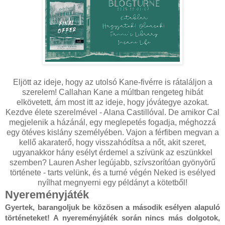
Eljött az ideje, hogy az utolsó Kane-fivérre is rátaláljon a
szerelem! Callahan Kane a múltban rengeteg hibát
elkövetett, ám most itt az ideje, hogy jóvátegye azokat.
Kezdve élete szerelmével - Alana Castillóval. De amikor Cal
megjelenik a házánál, egy meglepetés fogadja, méghozzá
egy ötéves kislány személyében. Vajon a férfiben megvan a
kellő akaraterő, hogy visszahódítsa a nőt, akit szeret,
ugyanakkor hány esélyt érdemel a szívünk az eszünkkel
szemben? Lauren Asher legújabb, szívszorítóan gyönyörű
története - tarts velünk, és a turné végén Neked is esélyed
nyílhat megnyerni egy példányt a kötetből!
Nyereményjáték
Gyertek, barangoljuk be közösen a második esélyen alapuló 
történeteket! A nyereményjáték során nincs más dolgotok, 