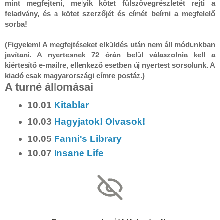
mint megfejteni, melyik kötet fülszövegrészletét rejti a 
feladvány, és a kötet szerzőjét és címét beírni a megfelelő 
sorba! 
(Figyelem! A megfejtéseket elküldés után nem áll módunkban 
javítani. A nyertesnek 72 órán belül válaszolnia kell a 
kiértesítő e-mailre, ellenkező esetben új nyertest sorsolunk. A 
kiadó csak magyarországi címre postáz.) 
A turné állomásai
10.01
Kitablar
10.03
Hagyjatok! Olvasok!
10.05
Fanni's Library
10.07
Insane Life