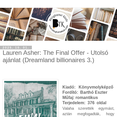
2025. 10. 01.
Lauren Asher: The Final Offer - Utolsó
ajánlat (Dreamland billionaires 3.)
Kiadó:
Könyvmolyképző
Fordító:
Barthó Eszter
Műfaj: romantikus
Terjedelem:
376 oldal
Valaha szerették egymást, 
aztán megfogadták, hogy 