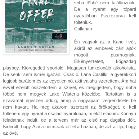
soha többé nem találkoznak. 
De a nyarat egy tóparti 
nyaralóban összezárva kell 
tölteniük.
Callahan
Én vagyok az a Kane fivér, 
akiről az emberek zárt ajtók 
mögött pusmognak. 
Elkényeztetett, kőgazdag 
playboy. Kiöregedett sportoló. Magasan funkcionáló alkoholista. 
De senki sem ismer igazán. Csak ő. Lana Castillo, a gyerekkori 
legjobb barátom és az egyetlen nő, akit valaha szerettem. Ám hat 
évvel ezelőtt összetörtem a szívét, és megígértem, hogy soha 
többé nem megyek Lake Wisteria közelébe. Tartottam is a 
szavamat egészen addig, amíg a nagyapám végrendelete be 
nem kavart. Ha meg akarom szerezni az örökséget, el kell 
töltenem egy nyarat a családi nyaralóban, mielőtt eladom. Könnyű 
feladatnak indult, de a tervem már az első nap dugába dőlt. 
Kiderült, hogy Alana nemcsak ott él a házban, de azt állítja, hogy 
az övé.