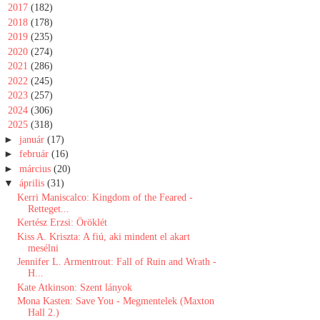
►
2017
(182)
►
2018
(178)
►
2019
(235)
►
2020
(274)
►
2021
(286)
►
2022
(245)
►
2023
(257)
►
2024
(306)
▼
2025
(318)
►
január
(17)
►
február
(16)
►
március
(20)
▼
április
(31)
Kerri Maniscalco: Kingdom of the Feared -
Retteget...
Kertész Erzsi: Öröklét
Kiss A. Kriszta: A fiú, aki mindent el akart
mesélni
Jennifer L. Armentrout: Fall of Ruin and Wrath -
H...
Kate Atkinson: Szent lányok
Mona Kasten: Save You - Megmentelek (Maxton
Hall 2.)