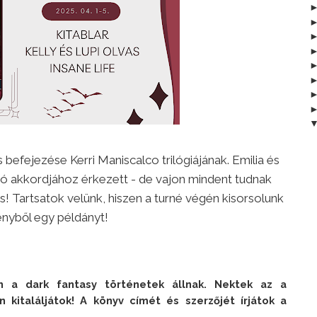
befejezése Kerri Maniscalco trilógiájának. Emilia és
ó akkordjához érkezett - de vajon mindent tudnak
! Tartsatok velünk, hiszen a turné végén kisorsolunk
ényből egy példányt!
 a dark fantasy történetek állnak. Nektek az a 
 kitaláljátok! A könyv címét és szerzőjét írjátok a 