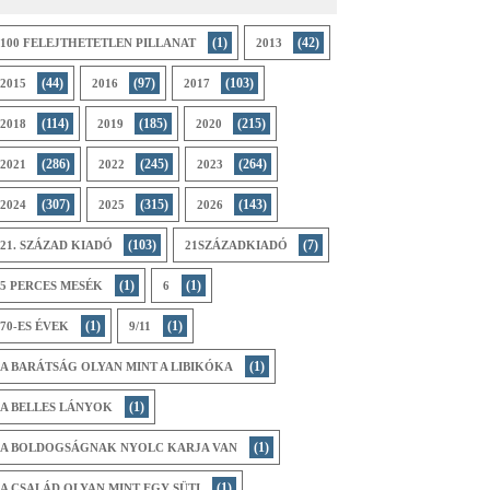
(1)
(42)
100 FELEJTHETETLEN PILLANAT
2013
(44)
(97)
(103)
2015
2016
2017
(114)
(185)
(215)
2018
2019
2020
(286)
(245)
(264)
2021
2022
2023
(307)
(315)
(143)
2024
2025
2026
(103)
(7)
21. SZÁZAD KIADÓ
21SZÁZADKIADÓ
(1)
(1)
5 PERCES MESÉK
6
(1)
(1)
70-ES ÉVEK
9/11
(1)
A BARÁTSÁG OLYAN MINT A LIBIKÓKA
(1)
A BELLES LÁNYOK
(1)
A BOLDOGSÁGNAK NYOLC KARJA VAN
(1)
A CSALÁD OLYAN MINT EGY SÜTI