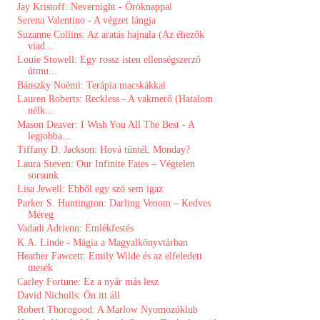
Jay Kristoff: Nevernight - Öröknappal
Serena Valentino - A végzet lángja
Suzanne Collins: Az aratás hajnala (Az éhezők
viad...
Louie Stowell: Egy rossz isten ellenségszerző
útmu...
Bánszky Noémi: Terápia macskákkal
Lauren Roberts: Reckless - A vakmerő (Hatalom
nélk...
Mason Deaver: I Wish You All The Best - A
legjobba...
Tiffany D. Jackson: Hová tűntél, Monday?
Laura Steven: Our ​Infinite Fates – Végtelen
sorsunk
Lisa Jewell: Ebből ​egy szó sem igaz
Parker S. Huntington: Darling ​Venom – Kedves
Méreg
Vadadi Adrienn: Emlékfestés
K.A. Linde - Mágia a Magyalkönyvtárban
Heather Fawcett: Emily ​Wilde és az elfeledett
mesék
Carley Fortune: Ez a nyár más lesz
David Nicholls: Ön itt áll
Robert Thorogood: A ​Marlow Nyomozóklub