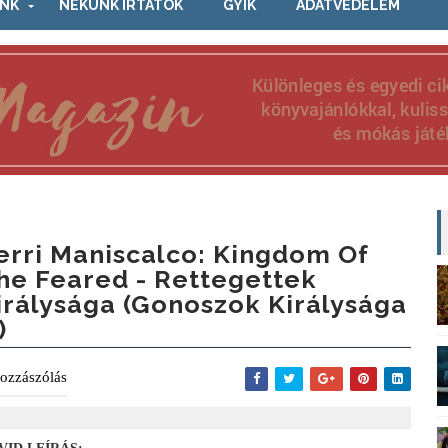
NK
NEKÜNK ÍRTÁTOK
GYIK
ADATVÉDELEM
erri Maniscalco: Kingdom Of
he Feared - Rettegettek
irálysága (Gonoszok Királysága
)
ozzászólás