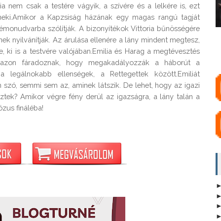
a nem csak a testére vágyik, a szívére és a lelkére is, ezt 
neki.Amikor a Kapzsiság házának egy magas rangú tagját 
démonudvarba szólítják. A bizonyítékok Vittoria bűnösségére 
k nyilvánítják. Az árulása ellenére a lány mindent megtesz, 
se, ki is a testvére valójában.Emilia és Harag a megtévesztés 
n azon fáradoznak, hogy megakadályozzák a háborút a 
 legálnokabb ellenségek, a Rettegettek között.Emiliát 
szó, semmi sem az, aminek látszik. De lehet, hogy az igazi 
tek? Amikor végre fény derül az igazságra, a lány talán a 
ózus fináléba!