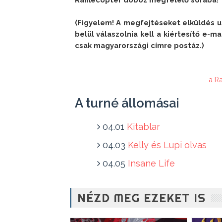
(Figyelem! A megfejtéseket elküldés ut
belül válaszolnia kell a kiértesítő e-ma
csak magyarországi címre postáz.) 
a R
A turné állomásai
04.01
Kitablar
04.03
Kelly és Lupi olvas
04.05
Insane Life
NÉZD MEG EZEKET IS