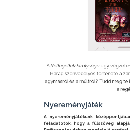
A
Rettegettek királysága
egy végzetes 
Harag szenvedélyes története a zár
egymásról és a múltról? Tudd meg te is
a reg
Nyereményjáték
A nyereményjátékunk középpontjában
feladatotok, hogy a fülszöveg alapján
Rafflecopter doboz megfelelő sorába! 