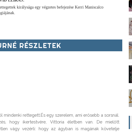
VID LEÍRÁS:
ettegettek királysága egy végzetes befejezése Kerri Maniscalco
ógiájának.
RNÉ RÉSZLETEK
ől mindenki rettegett.És egy szerelem, ami erősebb a sorsnál.
és, hogy ikertestvére, Vittoria életben van. De mielőtt 
len vágy vezérli: hogy az ágyban is magának követelje 