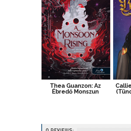
Thea Guanzon: Az
Calli
Ébredő Monszun
(Tünd
0 REVIEWS: