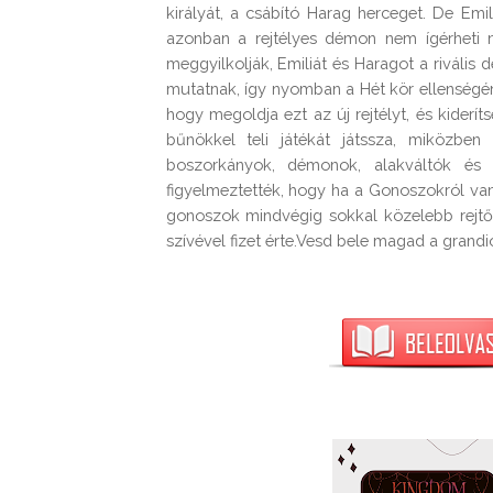
királyát, a csábító Harag herceget. De Emili
azonban a rejtélyes démon nem ígérheti 
meggyilkolják, Emiliát és Haragot a rivális 
mutatnak, így nyomban a Hét kör ellenségéne
hogy megoldja ezt az új rejtélyt, és kiderít
bűnökkel teli játékát játssza, miközbe
boszorkányok, démonok, alakváltók és a
figyelmeztették, hogy ha a Gonoszokról van 
gonoszok mindvégig sokkal közelebb rejtőz
szívével fizet érte.Vesd bele magad a grandi