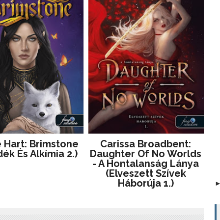
e Hart: Brimstone
Carissa Broadbent:
ék És Alkímia 2.)
Daughter Of No Worlds
- A Hontalanság Lánya
(Elveszett Szívek
Háborúja 1.)