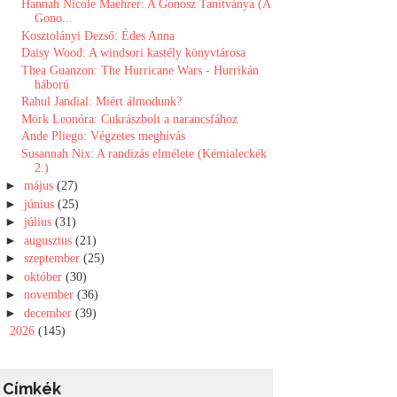
Hannah Nicole Maehrer: A Gonosz Tanítványa (A
Gono...
Kosztolányi Dezső: Édes Anna
Daisy Wood: A windsori kastély könyvtárosa
Thea Guanzon: The Hurricane Wars - Hurrikán
háború
Rahul Jandial: Miért álmodunk?
Mörk Leonóra: Cukrászbolt a narancsfához
Ande Pliego: Végzetes ​meghívás
Susannah Nix: A randizás elmélete (Kémialeckék
2.)
►
május
(27)
►
június
(25)
►
július
(31)
►
augusztus
(21)
►
szeptember
(25)
►
október
(30)
►
november
(36)
►
december
(39)
►
2026
(145)
Címkék