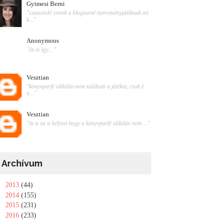
Gyimesi Berni
"sziasztok! ennek a blogturné nyereményjátéknak mi
k..."
Anonymous
"én is így... "
Vesztian
"könyvparfé oldalán nem találtam a játékot, csak é
n..."
Vesztian
"itt is az a helyzet hogy a könyvparfé oldalán nem ..."
Archívum
►
2013
(44)
►
2014
(155)
►
2015
(231)
►
2016
(233)