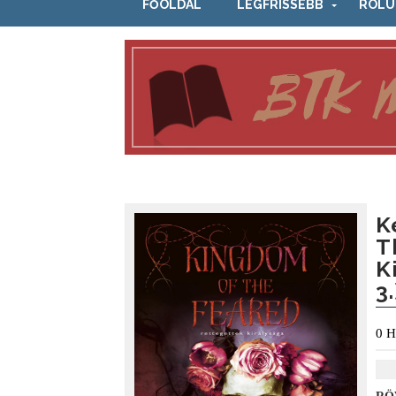
FŐOLDAL
LEGFRISSEBB
RÓLU
K
T
K
3.
0
H