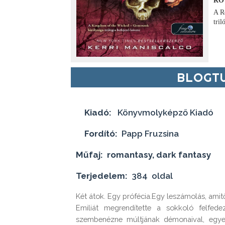
RÖ
A R
tril
BLOGTU
Kiadó:
Könyvmolyképző Kiadó
Fordító:
Papp Fruzsina
Műfaj: romantasy, dark fantasy
Terjedelem:
384 oldal
Két ​átok. Egy prófécia.Egy leszámolás, amit
Emiliát megrendítette a sokkoló felfedez
szembenézne múltjának démonaival, egyet