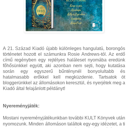
A 21. Század Kiadó újabb különleges hangulatú, borongós
történetet hozott el számunkra Rosie Andrews-tól. Az erdő
című regényben egy rejtélyes haláleset nyomába eredünk
főhősünkkel együtt, aki azonban nem sejti, hogy kutatása
során egy egyszerű bűnténynél bonyolultabb és
hatalmasabb erőkkel kell megküzdenie. Tartsatok öt
bloggerünkkel az állomásokon keresztül, és nyerjétek meg a
Kiadó által felajánlott példányt!
Nyereményjáték:
Mostani nyereményjátékunkban további KULT Könyvek után
nyomozunk. Minden állomáson találtok egy-egy idézetet, a ti