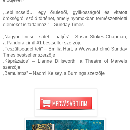
elődjével?
„Lebilincselő… egy őrületről, gyilkosságról és vitatott
örökségről szóló történet, amely nyomokban természetfeletti
elemeket is tartalmaz.” – Sunday Times
„Nagyon fincsi… sötét… baljós” – Susan Stokes-Chapman,
a Pandora című #1 bestseller szerzője
„Feszültséggel teli” – Emilia Hart, a Weyward című Sunday
Times bestseller szerzője
„Káprázatos” – Lianne Dillsworth, a Theatre of Marvels
szerzője
„Bámulatos” – Naomi Kelsey, a Burnings szerzője