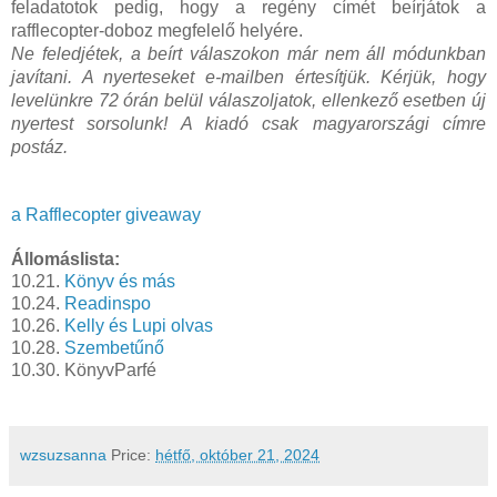
feladatotok pedig, hogy a regény címét beírjátok a
rafflecopter-doboz megfelelő helyére.
Ne feledjétek, a beírt válaszokon már nem áll módunkban
javítani. A nyerteseket e-mailben értesítjük. Kérjük, hogy
levelünkre 72 órán belül válaszoljatok, ellenkező esetben új
nyertest sorsolunk! A kiadó csak magyarországi címre
postáz.
a Rafflecopter giveaway
Állomáslista:
10.21.
Könyv és más
10.24.
Readinspo
10.26.
Kelly és Lupi olvas
10.28.
Szembetűnő
10.30. KönyvParfé
wzsuzsanna
Price:
hétfő, október 21, 2024