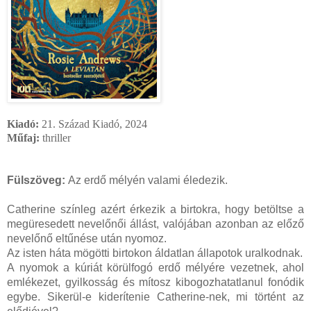
Kiadó:
21. Század Kiadó, 2024
Műfaj:
thriller
Fülszöveg:
Az erdő mélyén valami éledezik.
Catherine színleg azért érkezik a birtokra, hogy betöltse a
megüresedett nevelőnői állást, valójában azonban az előző
nevelőnő eltűnése után nyomoz.
Az isten háta mögötti birtokon áldatlan állapotok uralkodnak.
A nyomok a kúriát körülfogó erdő mélyére vezetnek, ahol
emlékezet, gyilkosság és mítosz kibogozhatatlanul fonódik
egybe. Sikerül-e kiderítenie Catherine-nek, mi történt az