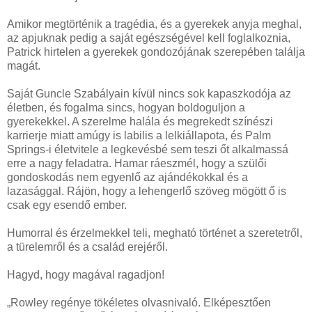
Amikor megtörténik a tragédia, és a gyerekek anyja meghal,
az apjuknak pedig a saját egészségével kell foglalkoznia,
Patrick hirtelen a gyerekek gondozójának szerepében találja
magát.
Saját Guncle Szabályain kívül nincs sok kapaszkodója az
életben, és fogalma sincs, hogyan boldoguljon a
gyerekekkel. A szerelme halála és megrekedt színészi
karrierje miatt amúgy is labilis a lelkiállapota, és Palm
Springs-i életvitele a legkevésbé sem teszi őt alkalmassá
erre a nagy feladatra. Hamar ráeszmél, hogy a szülői
gondoskodás nem egyenlő az ajándékokkal és a
lazasággal. Rájön, hogy a lehengerlő szöveg mögött ő is
csak egy esendő ember.
Humorral és érzelmekkel teli, megható történet a szeretetről,
a türelemről és a család erejéről.
Hagyd, hogy magával ragadjon!
„Rowley regénye tökéletes olvasnivaló. Elképesztően