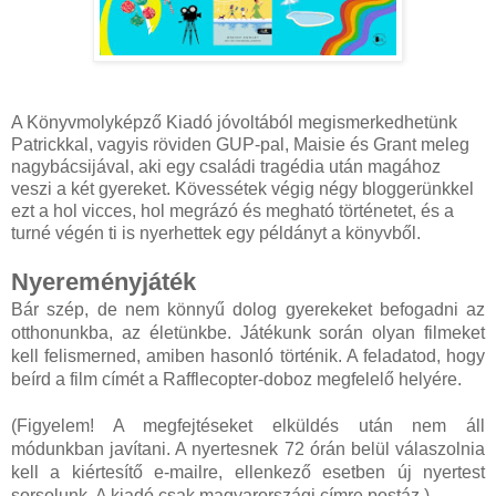
A Könyvmolyképző Kiadó jóvoltából megismerkedhetünk
Patrickkal, vagyis röviden GUP-pal, Maisie és Grant meleg
nagybácsijával, aki egy családi tragédia után magához
veszi a két gyereket. Kövessétek végig négy bloggerünkkel
ezt a hol vicces, hol megrázó és megható történetet, és a
turné végén ti is nyerhettek egy példányt a könyvből.
Nyereményjáték
Bár szép, de nem könnyű dolog gyerekeket befogadni az
otthonunkba, az életünkbe. Játékunk során olyan filmeket
kell felismerned, amiben hasonló történik. A feladatod, hogy
beírd a film címét a Rafflecopter-doboz megfelelő helyére.
(Figyelem! A megfejtéseket elküldés után nem áll
módunkban javítani. A nyertesnek 72 órán belül válaszolnia
kell a kiértesítő e-mailre, ellenkező esetben új nyertest
sorsolunk. A kiadó csak magyarországi címre postáz.)