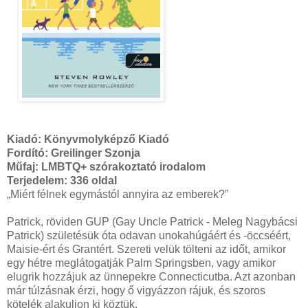
Kiadó:
Könyvmolyképző Kiadó
Fordító: Greilinger Szonja
Műfaj: LMBTQ+ szórakoztató irodalom
Terjedelem:
336 oldal
„Miért félnek egymástól annyira az emberek?”
Patrick, röviden GUP (Gay Uncle Patrick - Meleg Nagybácsi
Patrick) születésük óta odavan unokahúgáért és -öccséért,
Maisie-ért és Grantért. Szereti velük tölteni az időt, amikor
egy hétre meglátogatják Palm Springsben, vagy amikor
elugrik hozzájuk az ünnepekre Connecticutba. Azt azonban
már túlzásnak érzi, hogy ő vigyázzon rájuk, és szoros
kötelék alakuljon ki köztük.