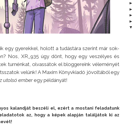
zik egy gyerekkel, holott a tudástára szerint már sok-
n? Nos, XR_935 úgy dönt, hogy egy veszélyes és
tek turnénkat, olvassátok el bloggereink véleményét
átsszatok velünk! A Maxim Könyvkiadó jóvoltából egy
z utolsó ember
egy példányát!
s kalandját beszéli el, ezért a mostani feladatunk 
eladatotok az, hogy a képek alapján találjátok ki az 
vét! 
