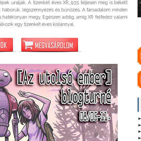
épek uralják. A tizenkét éves XR_935 teljesen meg is békélt 
k háborúk, légszennyezés és bűnözés. A társadalom minden 
s hatékonyan megy. Egészen addig, amíg XR felfedez valami 
lkozik egy tizenkét éves kislánnyal.