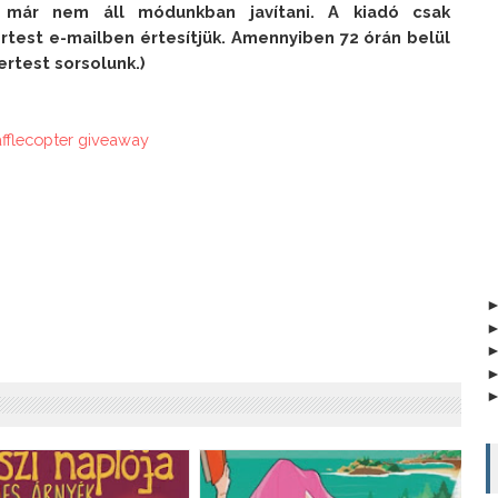
n már nem áll módunkban javítani. A kiadó csak 
test e-mailben értesítjük. Amennyiben 72 órán belül 
ertest sorsolunk.)
afflecopter giveaway