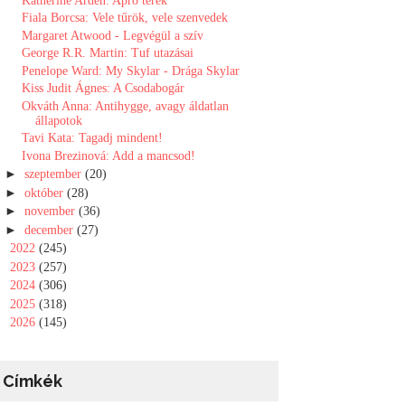
Katherine Arden: Apró ​terek
Fiala Borcsa: Vele tűrök, vele szenvedek
Margaret Atwood - Legvégül a szív
George R.R. Martin: Tuf utazásai
Penelope Ward: My Skylar - Drága Skylar
Kiss Judit Ágnes: A ​Csodabogár
Okváth Anna: Antihygge, avagy áldatlan
állapotok
Tavi Kata: Tagadj mindent!
Ivona Brezinová: Add ​a mancsod!
►
szeptember
(20)
►
október
(28)
►
november
(36)
►
december
(27)
►
2022
(245)
►
2023
(257)
►
2024
(306)
►
2025
(318)
►
2026
(145)
Címkék