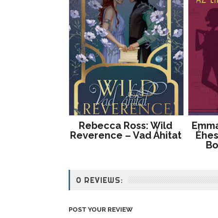
Rebecca Ross: Wild
Emma 
Reverence – Vad Áhitat
Éhes
Bo
0 REVIEWS:
POST YOUR REVIEW