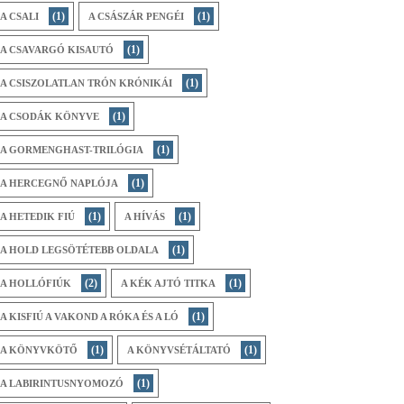
(1)
(1)
A CSALI
A CSÁSZÁR PENGÉI
(1)
A CSAVARGÓ KISAUTÓ
(1)
A CSISZOLATLAN TRÓN KRÓNIKÁI
(1)
A CSODÁK KÖNYVE
(1)
A GORMENGHAST-TRILÓGIA
(1)
A HERCEGNŐ NAPLÓJA
(1)
(1)
A HETEDIK FIÚ
A HÍVÁS
(1)
A HOLD LEGSÖTÉTEBB OLDALA
(2)
(1)
A HOLLÓFIÚK
A KÉK AJTÓ TITKA
(1)
A KISFIÚ A VAKOND A RÓKA ÉS A LÓ
(1)
(1)
A KÖNYVKÖTŐ
A KÖNYVSÉTÁLTATÓ
(1)
A LABIRINTUSNYOMOZÓ