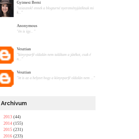
Gyimesi Berni
"sziasztok! ennek a blogturné nyereményjátéknak mi
k..."
Anonymous
"én is így... "
Vesztian
"könyvparfé oldalán nem találtam a játékot, csak é
n..."
Vesztian
"itt is az a helyzet hogy a könyvparfé oldalán nem ..."
Archívum
►
2013
(44)
►
2014
(155)
►
2015
(231)
►
2016
(233)