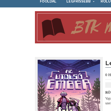
FŐOLDAL
LEGFRISSEBB
RÓLU
L
0
H
RÖ
Vajo
sze