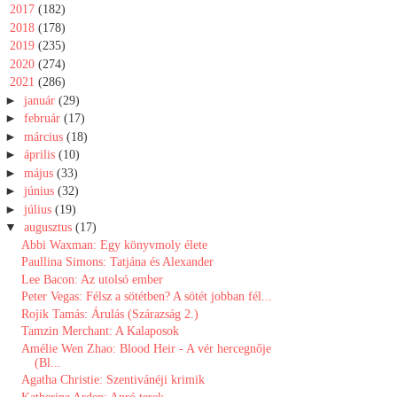
►
2017
(182)
►
2018
(178)
►
2019
(235)
►
2020
(274)
▼
2021
(286)
►
január
(29)
►
február
(17)
►
március
(18)
►
április
(10)
►
május
(33)
►
június
(32)
►
július
(19)
▼
augusztus
(17)
Abbi Waxman: Egy könyvmoly élete
Paullina Simons: Tatjána ​és Alexander
Lee Bacon: Az utolsó ember
Peter Vegas: Félsz ​a sötétben? A sötét jobban fél...
Rojik Tamás: Árulás (Szárazság 2.)
Tamzin Merchant: A ​Kalaposok
Amélie Wen Zhao: Blood Heir - A vér hercegnője
(Bl...
Agatha Christie: Szentivánéji krimik