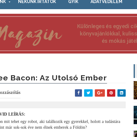
NK
NEKÜNK ÍRTÁTOK
GYIK
ADATVÉDELEM
ee Bacon: Az Utolsó Ember
ozzászólás
VID LEÍRÁS:
n mit tehet egy robot, aki találkozik egy gyerekkel, holott a tudástára
rint már sok-sok éve nem élnek emberek a Földön?