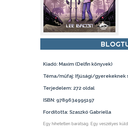
BLOGTU
Kiadó: Maxim (Delfin könyvek)
Téma/műfaj: Ifjúsági/gyerekeknek sz
Terjedelem: 272 oldal
ISBN: 9789634995197
Fordította: Szaszkó Gabriella
Egy hihetetlen barátság. Egy veszélyes külde