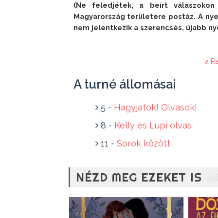
(Ne feledjétek, a beírt válaszoko
Magyarország területére postáz. A nyer
nem jelentkezik a szerencsés, újabb ny
a R
A turné állomásai
5 -
Hagyjatok! Olvasok!
8 -
Kelly és Lupi olvas
11 -
Sorok között
NÉZD MEG EZEKET IS