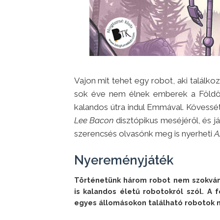
Vajon mit tehet egy robot, aki találko
sok éve nem élnek emberek a Földö
kalandos útra indul Emmával. Kövessé
Lee Bacon
disztópikus meséjéről, és j
szerencsés olvasónk meg is nyerheti
A
Nyereményjáték
Történetünk három robot nem szokványo
is kalandos életű robotokról szól. A f
egyes állomásokon található robotok ne