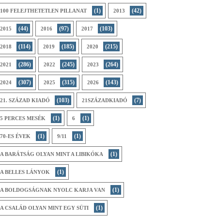
(1)
(42)
100 FELEJTHETETLEN PILLANAT
2013
(44)
(97)
(103)
2015
2016
2017
(114)
(185)
(215)
2018
2019
2020
(286)
(245)
(264)
2021
2022
2023
(307)
(315)
(143)
2024
2025
2026
(103)
(7)
21. SZÁZAD KIADÓ
21SZÁZADKIADÓ
(1)
(1)
5 PERCES MESÉK
6
(1)
(1)
70-ES ÉVEK
9/11
(1)
A BARÁTSÁG OLYAN MINT A LIBIKÓKA
(1)
A BELLES LÁNYOK
(1)
A BOLDOGSÁGNAK NYOLC KARJA VAN
(1)
A CSALÁD OLYAN MINT EGY SÜTI