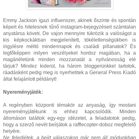
Emmy Jackson igazi influenszer, akinek őszinte és spontán
képeit és hitelesnek tűnő instagram-bejegyzéseit számtalan
anyatársa követi. De vajon mennyire tükrözik a valóságot a
kis képkockákban megjelenített, tökéletlenségükben is
irigylésre méltó mindennapok és családi pillanatok? És
legfőképpen milyen veszélyeket hordoz magában, ha a
magánéletünk minden mozzanatát a nyilvánosság elé
tárjuk? Mindez kiderül, ha három bloggerünkkel tartotok,
ráadásként pedig meg is nyerhetitek a General Press Kiadó
által felajánlott példányt!
Nyereményjáték:
A regényben központi témakör az anyaság, így mostani
nyereményjátékunk is ehhez kapcsolódik. Minden
állomáson találtok egy-egy idézetet, a feladatotok pedig,
hogy a szerző nevét beírjátok a rafflecopter-doboz megfelelő
helyére.
Ne feledjétek, a beírt válaszokon már nem áll módunkban