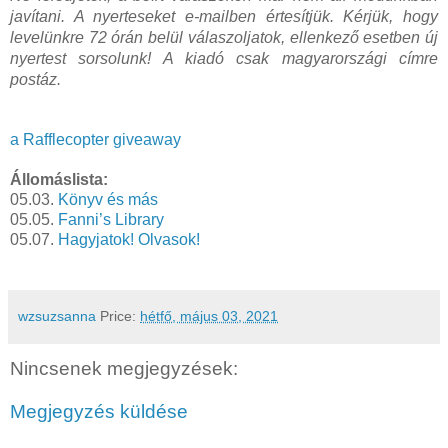
javítani. A nyerteseket e-mailben értesítjük. Kérjük, hogy
levelünkre 72 órán belül válaszoljatok, ellenkező esetben új
nyertest sorsolunk! A kiadó csak magyarországi címre
postáz.
a Rafflecopter giveaway
Állomáslista:
05.03.
Könyv és más
05.05.
Fanni’s Library
05.07.
Hagyjatok! Olvasok!
wzsuzsanna
Price:
hétfő, május 03, 2021
Nincsenek megjegyzések:
Megjegyzés küldése