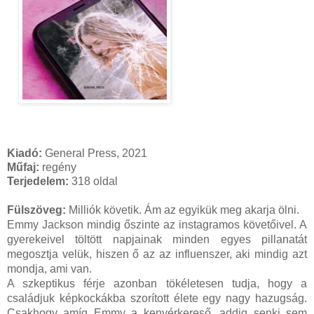
Kiadó:
General Press, 2021
Műfaj:
regény
Terjedelem:
318 oldal
Fülszöveg:
Milliók követik. Ám az egyikük meg akarja ölni.
Emmy Jackson mindig őszinte az instagramos követőivel. A
gyerekeivel töltött napjainak minden egyes pillanatát
megosztja velük, hiszen ő az az influenszer, aki mindig azt
mondja, ami van.
A szkeptikus férje azonban tökéletesen tudja, hogy a
családjuk képkockákba szorított élete egy nagy hazugság.
Csakhogy amíg Emmy a kenyérkereső, addig senki sem