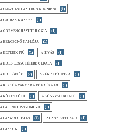
(1)
A CSISZOLATLAN TRÓN KRÓNIKÁI
(1)
A CSODÁK KÖNYVE
(1)
A GORMENGHAST-TRILÓGIA
(1)
A HERCEGNŐ NAPLÓJA
(1)
(1)
A HETEDIK FIÚ
A HÍVÁS
(1)
A HOLD LEGSÖTÉTEBB OLDALA
(2)
(1)
A HOLLÓFIÚK
A KÉK AJTÓ TITKA
(1)
A KISFIÚ A VAKOND A RÓKA ÉS A LÓ
(1)
(1)
A KÖNYVKÖTŐ
A KÖNYVSÉTÁLTATÓ
(1)
A LABIRINTUSNYOMOZÓ
(1)
(1)
A LÁNGOLÓ ISTEN
A LÁNY ÉJFÉLKOR
(1)
A LÁNYOK