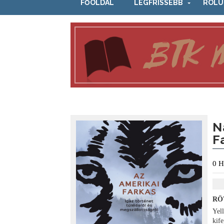
FŐOLDAL
LEGFRISSEBB
RÓLU
N
F
0
H
RÖ
Yel
kif