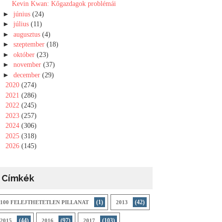
Kevin Kwan: Kőgazdagok problémái
►
június
(24)
►
július
(11)
►
augusztus
(4)
►
szeptember
(18)
►
október
(23)
►
november
(37)
►
december
(29)
►
2020
(274)
►
2021
(286)
►
2022
(245)
►
2023
(257)
►
2024
(306)
►
2025
(318)
►
2026
(145)
Címkék
(1)
(42)
100 FELEJTHETETLEN PILLANAT
2013
(44)
(97)
(103)
2015
2016
2017