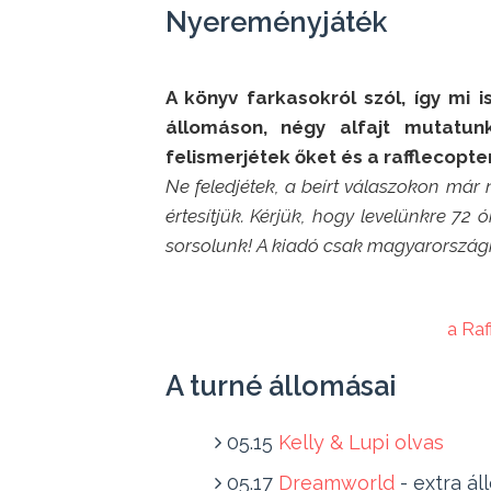
Nyereményjáték
A könyv farkasokról szól, így mi 
állomáson, négy alfajt mutatun
felismerjétek őket és a rafflecopte
Ne feledjétek, a beírt válaszokon már
értesítjük. Kérjük, hogy levelünkre 72 
sorsolunk! A kiadó csak magyarországi
a Ra
A turné állomásai
05.15
Kelly & Lupi olvas
05.17
Dreamworld
- extra ál