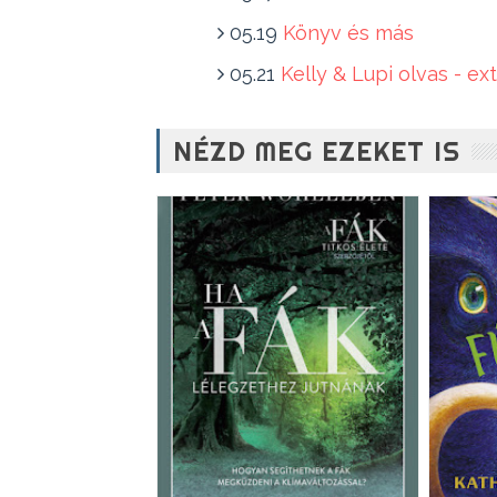
05.19
Könyv és más
05.21
Kelly & Lupi olvas - ex
NÉZD MEG EZEKET IS