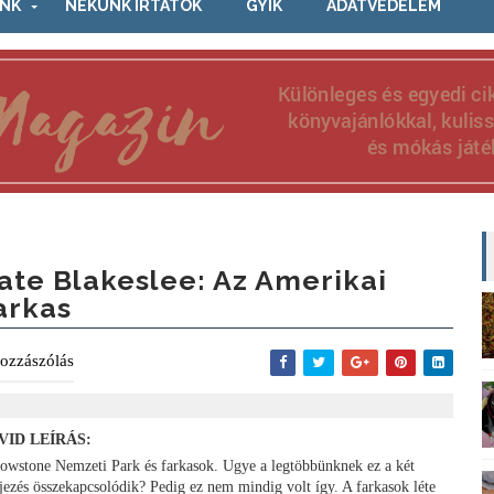
NK
NEKÜNK ÍRTÁTOK
GYIK
ADATVÉDELEM
ate Blakeslee: Az Amerikai
arkas
ozzászólás
VID LEÍRÁS:
lowstone Nemzeti Park és farkasok. Ugye a legtöbbünknek ez a két
ejezés összekapcsolódik? Pedig ez nem mindig volt így. A farkasok léte