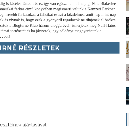
dig is késélen táncolt és ez így van egészen a mai napig. Nate Blakeslee
amerikai farkas című könyvében megismerti velünk a Nemzeti Parkban
leghíresebb farkasokat, a falkákat és azt a küzdelmet, amit nap mint nap
tak és vívnak is, hogy ezek a gyönyörű ragadozók ne tűnjenek el örökre.
tsatok a Blogturné Klub három bloggerével, ismerjétek meg Null-Hatos
 társai történetét és ha játszotok, egy példányt megnyerhettek a
yvből!
RNÉ RÉSZLETEK
sztőinek ajánlásával.