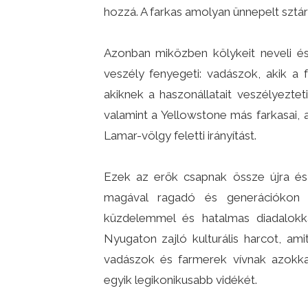
hozzá. A farkas amolyan ünnepelt sztárr
Azonban miközben kölykeit neveli és
veszély fenyegeti: vadászok, akik a f
akiknek a haszonállatait veszélyeztetik
valamint a Yellowstone más farkasai,
Lamar-völgy feletti irányítást.
Ezek az erők csapnak össze újra és
magával ragadó és generációkon 
küzdelemmel és hatalmas diadalokka
Nyugaton zajló kulturális harcot, a
vadászok és farmerek vívnak azokkal
egyik legikonikusabb vidékét.