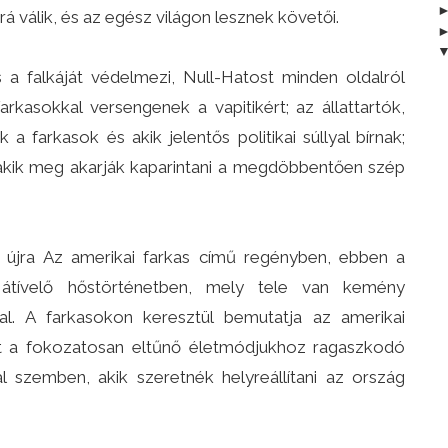
á válik, és az egész világon lesznek követői.
 a falkáját védelmezi, Null-Hatost minden oldalról
arkasokkal versengenek a vapitikért; az állattartók,
 a farkasok és akik jelentős politikai súllyal bírnak;
 akik meg akarják kaparintani a megdöbbentően szép
 újra Az amerikai farkas című regényben, ebben a
átívelő hőstörténetben, mely tele van kemény
l. A farkasokon keresztül bemutatja az amerikai
mit a fokozatosan eltűnő életmódjukhoz ragaszkodó
 szemben, akik szeretnék helyreállítani az ország