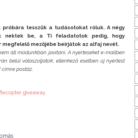
is próbára tesszük a tudásotokat róluk. A négy
k nektek be, a Ti feladatotok pedig, hogy
r megfelelő mezőjébe beírjátok az alfaj nevét.
 nem áll módunkban javítani. A nyerteseket e-mailben
órán belül válaszoljatok, ellenkező esetben új nyertest
 címre postáz.
fflecopter giveaway
lomás