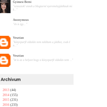
Gyimesi Berni
"sziasztok! ennek a blogturné nyereményjátéknak mi
k..."
Anonymous
"én is így... "
Vesztian
"könyvparfé oldalán nem találtam a játékot, csak é
n..."
Vesztian
"itt is az a helyzet hogy a könyvparfé oldalán nem ..."
Archívum
►
2013
(44)
►
2014
(155)
►
2015
(231)
►
2016
(233)