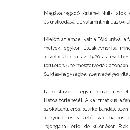
Magával ragadó történet Null-Hatos, 
és uralkodásáról, valamint mindazokról,
Mielőtt az ember vált a Föld urává, a
melyek egykor Észak-Amerika mind
következtében az 1920-as években s
területén. A természetvédők azonban a
Sziklás-hegységbe, szenvedélyes vitát 
Nate Blakeslee egy regényíró részlete
Hatos történetét. A karizmatikus alfa
szokatlanul erős, szürke bundás, szeme
könyörületes vezető, vad harcos 
rajonganak érte, de különösen Rick 