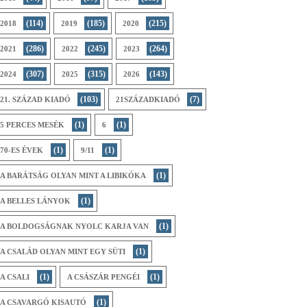
(114)
(185)
(215)
2018
2019
2020
(286)
(245)
(264)
2021
2022
2023
(307)
(315)
(143)
2024
2025
2026
(103)
(7)
21. SZÁZAD KIADÓ
21SZÁZADKIADÓ
(1)
(1)
5 PERCES MESÉK
6
(1)
(1)
70-ES ÉVEK
9/11
(1)
A BARÁTSÁG OLYAN MINT A LIBIKÓKA
(1)
A BELLES LÁNYOK
(1)
A BOLDOGSÁGNAK NYOLC KARJA VAN
(1)
A CSALÁD OLYAN MINT EGY SÜTI
(1)
(1)
A CSALI
A CSÁSZÁR PENGÉI
(1)
A CSAVARGÓ KISAUTÓ