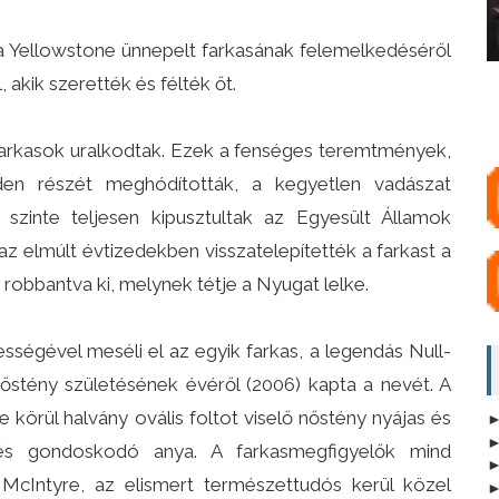
a Yellowstone ünnepelt farkasának felemelkedéséről
 akik szerették és félték őt.
 farkasok uralkodtak. Ezek a fenséges teremtmények,
en részét meghódították, a kegyetlen vadászat
zinte teljesen kipusztultak az Egyesült Államok
z elmúlt évtizedekben visszatelepítették a farkast a
robbantva ki, melynek tétje a Nyugat lelke.
sségével meséli el az egyik farkas, a legendás Null-
nőstény születésének évéről (2006) kapta a nevét. A
 körül halvány ovális foltot viselő nőstény nyájas és
és gondoskodó anya. A farkasmegfigyelők mind
McIntyre, az elismert természettudós kerül közel