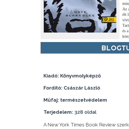
min
Az 
élt 
vív
Tar
és a
kön
BLOGTU
Kiadó: Könyvmolyképző
Fordító: Császár László
Műfaj: természetvédelem
Terjedelem:
328 oldal
A ​New York Times Book Review szerke