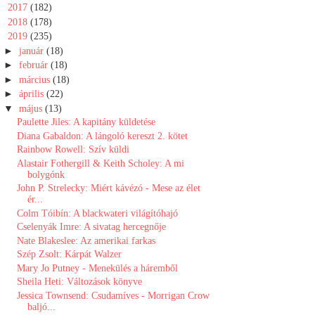
►
2017
(182)
►
2018
(178)
▼
2019
(235)
►
január
(18)
►
február
(18)
►
március
(18)
►
április
(22)
▼
május
(13)
Paulette Jiles: A kapitány küldetése
Diana Gabaldon: A lángoló kereszt 2. kötet
Rainbow Rowell: Szív ​küldi
Alastair Fothergill & Keith Scholey: A mi
bolygónk
John P. Strelecky: Miért ​kávézó - Mese az élet
ér...
Colm Tóibín: A blackwateri világítóhajó
Cselenyák Imre: A sivatag hercegnője
Nate Blakeslee: Az amerikai farkas
Szép Zsolt: Kárpát Walzer
Mary Jo Putney - Menekülés a háremből
Sheila Heti: Változások könyve
Jessica Townsend: Csudamíves - Morrigan Crow
baljó...