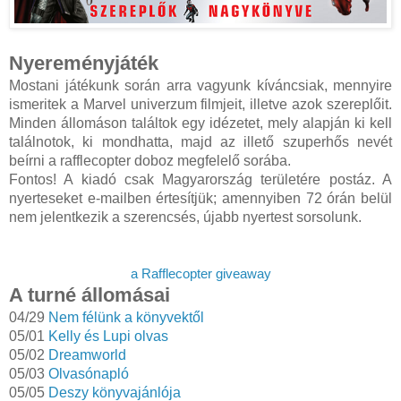
Nyereményjáték
Mostani játékunk során arra vagyunk kíváncsiak, mennyire
ismeritek a Marvel univerzum filmjeit, illetve azok szereplőit.
Minden állomáson találtok egy idézetet, mely alapján ki kell
találnotok, ki mondhatta, majd az illető szuperhős nevét
beírni a rafflecopter doboz megfelelő sorába.
Fontos! A kiadó csak Magyarország területére postáz. A
nyerteseket e-mailben értesítjük; amennyiben 72 órán belül
nem jelentkezik a szerencsés, újabb nyertest sorsolunk.
a Rafflecopter giveaway
A turné állomásai
04/29
Nem félünk a könyvektől
05/01
Kelly és Lupi olvas
05/02
Dreamworld
05/03
Olvasónapló
05/05
Deszy könyvajánlója