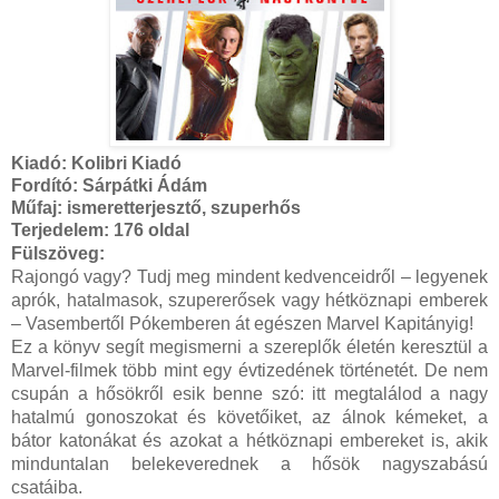
Kiadó:
Kolibri Kiadó
Fordító:
Sárpátki Ádám
Műfaj: ismeretterjesztő, szuperhős
Terjedelem:
176 oldal
Fülszöveg:
Rajongó vagy? Tudj meg mindent kedvenceidről – legyenek
aprók, hatalmasok, szupererősek vagy hétköznapi emberek
– Vasembertől Pókemberen át egészen Marvel Kapitányig!
Ez a könyv segít megismerni a szereplők életén keresztül a
Marvel-filmek több mint egy évtizedének történetét. De nem
csupán a hősökről esik benne szó: itt megtalálod a nagy
hatalmú gonoszokat és követőiket, az álnok kémeket, a
bátor katonákat és azokat a hétköznapi embereket is, akik
minduntalan belekeverednek a hősök nagyszabású
csatáiba.